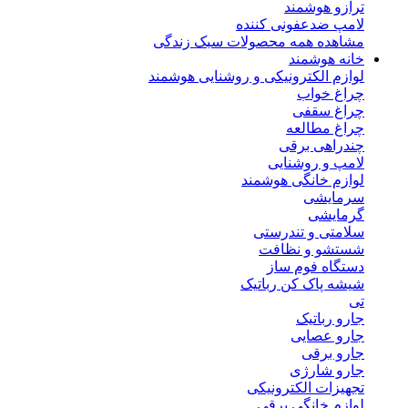
ترازو هوشمند
لامپ ضدعفونی کننده
مشاهده همه محصولات سبک زندگی
خانه هوشمند
لوازم الکترونیکی و روشنایی هوشمند
چراغ خواب
چراغ سقفی
چراغ مطالعه
چندراهی برقی
لامپ و روشنایی
لوازم خانگی هوشمند
سرمایشی
گرمایشی
سلامتی و تندرستی
شستشو و نظافت
دستگاه فوم ساز
شیشه پاک کن رباتیک
تی
جارو رباتیک
جارو عصایی
جارو برقی
جارو شارژی
تجهیزات الکترونیکی
لوازم خانگی برقی