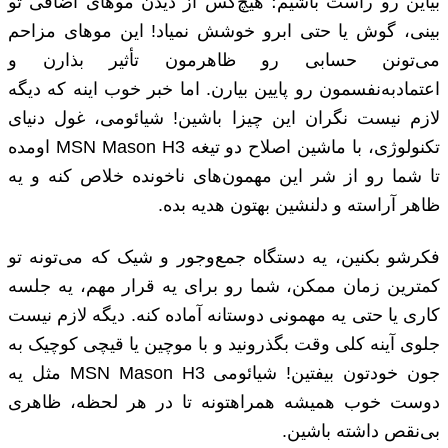
بیاین رو راست باشیم؛ هیچ‌کس از دیدن موهای اضافی تو
بینی، گوش یا حتی ابرو خوشش نمیاد! این موهای مزاحم
می‌تونن حسابی رو ظاهرمون تأثیر بذارن و
اعتمادبه‌نفسمون رو پایین بیارن. اما خبر خوب اینه که دیگه
لازم نیست نگران این چیزا باشین! شیائومی، غول دنیای
تکنولوژی، با ماشین اصلاح دو تیغه MSN Mason H3 اومده
تا شما رو از شر این مهمون‌های ناخونده خلاص کنه و یه
ظاهر آراسته و دلنشین بهتون هدیه بده.
فکرشو بکنین، یه دستگاه جمع‌وجور و شیک که می‌تونه تو
کمترین زمان ممکن، شما رو برای یه قرار مهم، یه جلسه
کاری یا حتی یه مهمونی دوستانه آماده کنه. دیگه لازم نیست
جلوی آینه کلی وقت بگذرونید و با موچین یا قیچی کوچیک به
جون خودتون بیفتین! شیائومی MSN Mason H3 مثل یه
دوست خوب همیشه همراهتونه تا در هر لحظه، ظاهری
بی‌نقص داشته باشین.