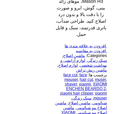
Mason H3، موهای زائد
بینی، گوش، ابرو و صورت
را با دقت بالا و بدون درد
اصلاح کنید. طراحی ضدآب،
باتری قدرتمند، سبک و قابل
حمل.
افزودن به علاقه مندی ها
افزودن به مقایسه
Categories:
ماشین اصلاح
,
سبک زندگی
,
لوازم آرایشی و
بهداشت شخصی
,
لوازم اصلاح
,
ماشین ریش تراش
برچسب ها:
face
,
face cut
mouser
,
hair cut
,
muser
,
shaver
,
xiaomi
,
XIAOMI
ENCHEN BEARDO 2
,
xiaomi hair clipper
,
xiaomi
mouser
,
سبک زندگی
,
شیائومی
,
ماشین اصلاح
,
ماشین
اصلاح مو شیائومی
,
ماشین
اصلاح مو شیائومی XIAOMI