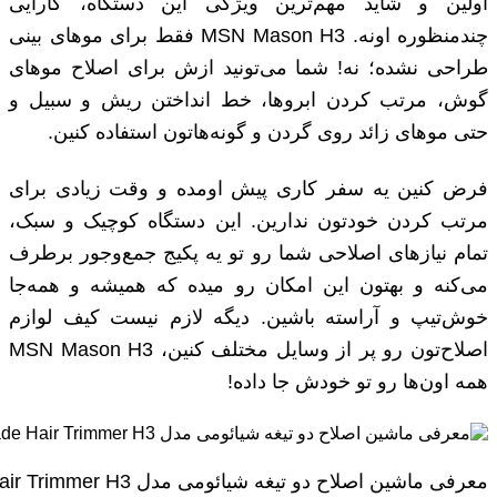
اولین و شاید مهم‌ترین ویژگی این دستگاه، کارایی
چندمنظوره اونه. MSN Mason H3 فقط برای موهای بینی
طراحی نشده؛ نه! شما می‌تونید ازش برای اصلاح موهای
گوش، مرتب کردن ابروها، خط انداختن ریش و سبیل و
حتی موهای زائد روی گردن و گونه‌هاتون استفاده کنین.
فرض کنین یه سفر کاری پیش اومده و وقت زیادی برای
مرتب کردن خودتون ندارین. این دستگاه کوچیک و سبک،
تمام نیازهای اصلاحی شما رو تو یه پکیج جمع‌وجور برطرف
می‌کنه و بهتون این امکان رو میده که همیشه و همه‌جا
خوش‌تیپ و آراسته باشین. دیگه لازم نیست کیف لوازم
اصلاح‌تون رو پر از وسایل مختلف کنین، MSN Mason H3
همه اون‌ها رو تو خودش جا داده!
معرفی ماشین اصلاح دو تیغه شیائومی مدل Xiaomi MSN Mason Double-Blade Hair Trimmer H3