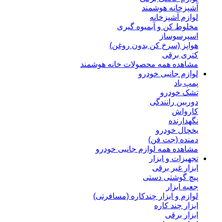
آشپزخانه هوشمند
لوازم آشپزخانه
مخلوط کن و آبمیوه گیری
اسپرسوساز
هواپز (سرخ کن بدون روغن)
کتری برقی
مشاهده همه محصولات خانه هوشمند
لوازم جانبی خودرو
پمپ باد
تشک خودرو
دوربین رانندگی
کارواش
نگهدارنده
یخچال خودرو
دمنده (جت فن)
مشاهده همه لوازم جانبی خودرو
تجهیزات و ابزار
ابزار غیر برقی
پیچ گوشتی دستی
جعبه ابزار
لوازم و ابزار چندکاره (مسافرتی)
ابزار چند کاره
ابزار برقی