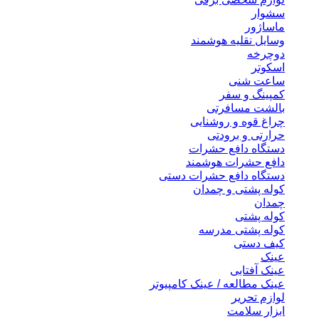
سشوار
ماساژور
وسایل نقلیه هوشمند
دوچرخه
اسکوتر
ساعت شنی
کمپینگ و سفر
بالشت مسافرتی
چراغ قوه و روشنایی
حرارتی و برودتی
دستگاه دافع حشرات
دافع حشرات هوشمند
دستگاه دافع حشرات دستی
کوله پشتی و چمدان
چمدان
کوله پشتی
کوله پشتی مدرسه
کیف دستی
عینک
عینک آفتابی
عینک مطالعه / عینک کامپیوتر
لوازم تحریر
ابزار سلامت