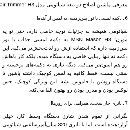
معرفی ماشین اصلاح دو تیغه شیائومی مدل Xiaomi MSN Mason Double-Blade Hair Trimmer H3
6 . دکمه لمسی با نور پس‌زمینه، یه لمس از آینده!
شیائومی همیشه به جزئیات توجه خاصی داره، حتی تو یه
موزن! MSN Mason H3 یه دکمه لمسی جذاب با نور
پس‌زمینه داره که استفاده ازش رو لذت‌بخش‌تر می‌کنه. این
دکمه نه تنها زیبایی خاصی به دستگاه میده، بلکه کار باهاش
رو هم آسون‌تر می‌کنه. دیگه نیازی به دکمه‌های برجسته و
سنتی نیست، فقط کافیه یه لمس کوچیک داشته باشین تا
دستگاه روشن یا خاموش بشه. این ویژگی کوچیک، حس
لوکس بودن و مدرن بودن رو بهتون القا می‌کنه.
7 . باتری جان‌سخت، همراهی برای روزها!
نگرانی از تموم شدن شارژ دستگاه وسط کار، خیلی
آزاردهنده است. اما با باتری 320 میلی‌آمپرساعتی شیائومی