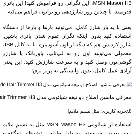
MSN Mason H3، این نگرانی رو فراموش کنید! این باتری
قدرتمند، تا چندین روز شارژدهی رو براتون فراهم می‌کنه.
یعنی با یه بار شارژ کامل، می‌تونید بارها و بارها از دستگاه
استفاده کنید بدون اینکه نگران تموم شدن باتری باشین.
شارژ کردنش هم که دیگه از اون آسون‌تره؛ با یه کابل USB
معمولی می‌تونید اون رو به لپ‌تاپ، پاوربانک یا شارژر
گوشی‌تون وصل کنید و به سرعت شارژش کنید. این یعنی
آزادی عمل کامل، بدون وابستگی به پریز برق!
معرفی ماشین اصلاح دو تیغه شیائومی مدل Xiaomi MSN Mason Double-Blade Hair Trimmer H3
8.تجربه کاربری: مثل نسیم ملایم!
استفاده از شیائومی MSN Mason H3 مثل یه نسیم ملایم
روی پوست می‌مونه. به دلیل طراحی تیغه‌های دوگانه و