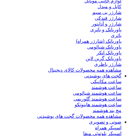
لوازم جانبی موبایل
کابل و مبدل
شارژر بی سیم
شارژر فندکی
شارژر و آداپتور
پاوربانک و باتری
باتری
پاوربانک (شارژر همراه)
پاوربانک شیائومی
پاوربانک انکر
پاوربانک گرین لاین
شارژر باطری
مشاهده همه محصولات کالای دیجیتال
گجت های پوشیدنی
ساعت مکانیکی
ساعت هوشمند
ساعت هوشمند شیائومی
ساعت هوشمند گلوریمی
ساعت هوشمند هاینوتکو
مچ بند هوشمند
مشاهده همه محصولات گجت های پوشیدنی
صوتی و تصویری
اسپیکر همراه
اسپیکر بلوتوثی میفا