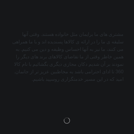
مشتری های ما برایمان مثل خانواده هستند. وقتی آنها
سلیقه ی ما را در ارائه ی کالاها پسندیده اند و با ما همراهی
می کنند، ما نیز به آنها احساس وظیفه و دین می کنیم. به
همین خاطر وقتی از ما تقاضای کالاهای برند های دیگر را
نمودند بر آن شدیم دکان مجازی دیگری بگشائیم با نام کالا
360 تا ادای احترامی باشد به مخاطبین عزیز تر از جانمان.
امید که در این مسیر خدمتگزاری روسپید باشیم.