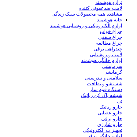
ترازو هوشمند
لامپ ضدعفونی کننده
مشاهده همه محصولات سبک زندگی
خانه هوشمند
لوازم الکترونیکی و روشنایی هوشمند
چراغ خواب
چراغ سقفی
چراغ مطالعه
چندراهی برقی
لامپ و روشنایی
لوازم خانگی هوشمند
سرمایشی
گرمایشی
سلامتی و تندرستی
شستشو و نظافت
دستگاه فوم ساز
شیشه پاک کن رباتیک
تی
جارو رباتیک
جارو عصایی
جارو برقی
جارو شارژی
تجهیزات الکترونیکی
لوازم خانگی برقی