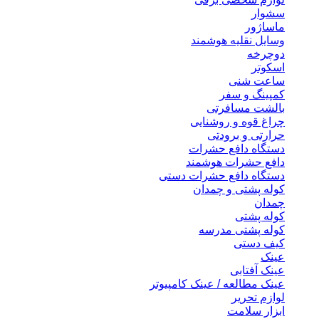
سشوار
ماساژور
وسایل نقلیه هوشمند
دوچرخه
اسکوتر
ساعت شنی
کمپینگ و سفر
بالشت مسافرتی
چراغ قوه و روشنایی
حرارتی و برودتی
دستگاه دافع حشرات
دافع حشرات هوشمند
دستگاه دافع حشرات دستی
کوله پشتی و چمدان
چمدان
کوله پشتی
کوله پشتی مدرسه
کیف دستی
عینک
عینک آفتابی
عینک مطالعه / عینک کامپیوتر
لوازم تحریر
ابزار سلامت