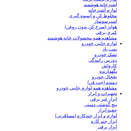
آشپزخانه هوشمند
لوازم آشپزخانه
مخلوط کن و آبمیوه گیری
اسپرسوساز
هواپز (سرخ کن بدون روغن)
کتری برقی
مشاهده همه محصولات خانه هوشمند
لوازم جانبی خودرو
پمپ باد
تشک خودرو
دوربین رانندگی
کارواش
نگهدارنده
یخچال خودرو
دمنده (جت فن)
مشاهده همه لوازم جانبی خودرو
تجهیزات و ابزار
ابزار غیر برقی
پیچ گوشتی دستی
جعبه ابزار
لوازم و ابزار چندکاره (مسافرتی)
ابزار چند کاره
ابزار برقی