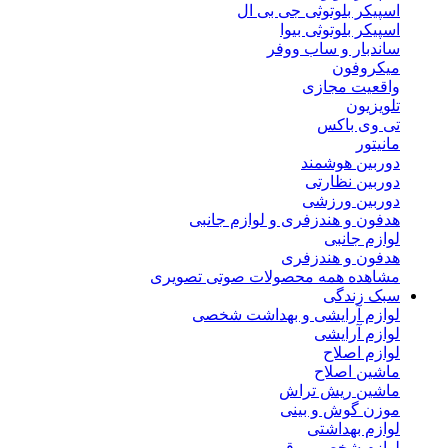
اسپیکر بلوتوثی جی بی ال
اسپیکر بلوتوثی بیوا
ساندبار و ساب ووفر
میکروفون
واقعیت مجازی
تلویزیون
تی وی باکس
مانیتور
دوربین هوشمند
دوربین نظارتی
دوربین ورزشی
هدفون و هندزفری و لوازم جانبی
لوازم جانبی
هدفون و هندزفری
مشاهده همه محصولات صوتی تصویری
سبک زندگی
لوازم آرایشی و بهداشت شخصی
لوازم آرایشی
لوازم اصلاح
ماشین اصلاح
ماشین ریش تراش
موزن گوش و بینی
لوازم بهداشتی
لوازم شخصی برقی