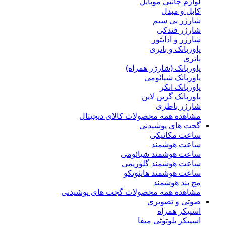
لوازم جانبی موبایل
کابل و مبدل
شارژر بی سیم
شارژر فندکی
شارژر و آداپتور
پاوربانک و باتری
باتری
پاوربانک (شارژر همراه)
پاوربانک شیائومی
پاوربانک انکر
پاوربانک گرین لاین
شارژر باطری
مشاهده همه محصولات کالای دیجیتال
گجت های پوشیدنی
ساعت مکانیکی
ساعت هوشمند
ساعت هوشمند شیائومی
ساعت هوشمند گلوریمی
ساعت هوشمند هاینوتکو
مچ بند هوشمند
مشاهده همه محصولات گجت های پوشیدنی
صوتی و تصویری
اسپیکر همراه
اسپیکر بلوتوثی میفا