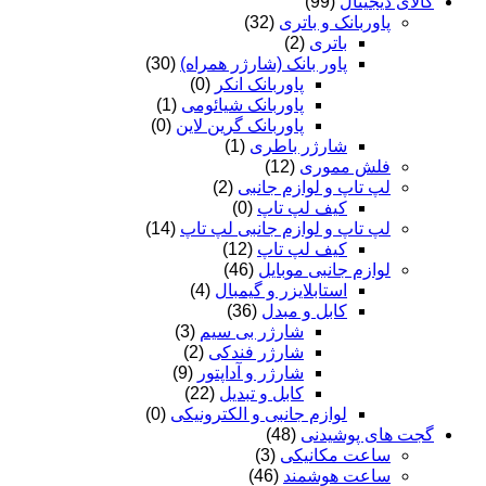
کالای دیجیتال
(99)
پاوربانک و باتری
(32)
باتری
(2)
پاور بانک (شارژر همراه)
(30)
پاوربانک انکر
(0)
پاوربانک شیائومی
(1)
پاوربانک گرین لاین
(0)
شارژر باطری
(1)
فلش مموری
(12)
لپ تاپ و لوازم جانبی
(2)
کیف لپ تاپ
(0)
لپ تاپ و لوازم جانبی لپ تاپ
(14)
کیف لپ تاپ
(12)
لوازم جانبی موبایل
(46)
استابلایزر و گیمبال
(4)
کابل و مبدل
(36)
شارژر بی سیم
(3)
شارژر فندکی
(2)
شارژر و آداپتور
(9)
کابل و تبدیل
(22)
لوازم جانبی و الکترونیکی
(0)
گجت های پوشیدنی
(48)
ساعت مکانیکی
(3)
ساعت هوشمند
(46)