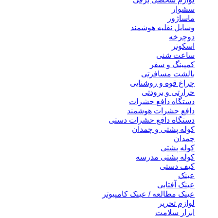
سشوار
ماساژور
وسایل نقلیه هوشمند
دوچرخه
اسکوتر
ساعت شنی
کمپینگ و سفر
بالشت مسافرتی
چراغ قوه و روشنایی
حرارتی و برودتی
دستگاه دافع حشرات
دافع حشرات هوشمند
دستگاه دافع حشرات دستی
کوله پشتی و چمدان
چمدان
کوله پشتی
کوله پشتی مدرسه
کیف دستی
عینک
عینک آفتابی
عینک مطالعه / عینک کامپیوتر
لوازم تحریر
ابزار سلامت