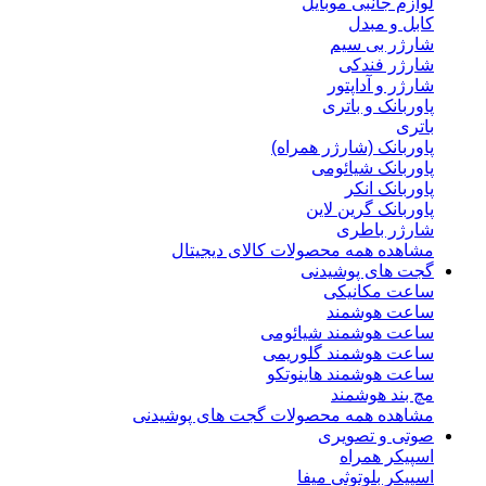
لوازم جانبی موبایل
کابل و مبدل
شارژر بی سیم
شارژر فندکی
شارژر و آداپتور
پاوربانک و باتری
باتری
پاوربانک (شارژر همراه)
پاوربانک شیائومی
پاوربانک انکر
پاوربانک گرین لاین
شارژر باطری
مشاهده همه محصولات کالای دیجیتال
گجت های پوشیدنی
ساعت مکانیکی
ساعت هوشمند
ساعت هوشمند شیائومی
ساعت هوشمند گلوریمی
ساعت هوشمند هاینوتکو
مچ بند هوشمند
مشاهده همه محصولات گجت های پوشیدنی
صوتی و تصویری
اسپیکر همراه
اسپیکر بلوتوثی میفا