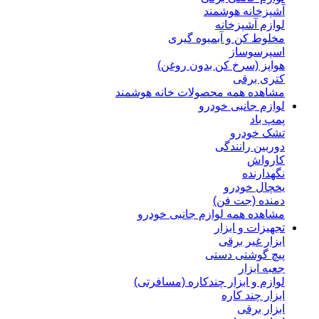
آشپزخانه هوشمند
لوازم آشپزخانه
مخلوط کن و آبمیوه گیری
اسپرسوساز
هواپز (سرخ کن بدون روغن)
کتری برقی
مشاهده همه محصولات خانه هوشمند
لوازم جانبی خودرو
پمپ باد
تشک خودرو
دوربین رانندگی
کارواش
نگهدارنده
یخچال خودرو
دمنده (جت فن)
مشاهده همه لوازم جانبی خودرو
تجهیزات و ابزار
ابزار غیر برقی
پیچ گوشتی دستی
جعبه ابزار
لوازم و ابزار چندکاره (مسافرتی)
ابزار چند کاره
ابزار برقی