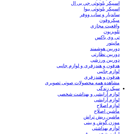
اسپیکر بلوتوثی جی بی ال
اسپیکر بلوتوثی بیوا
ساندبار و ساب ووفر
میکروفون
واقعیت مجازی
تلویزیون
تی وی باکس
مانیتور
دوربین هوشمند
دوربین نظارتی
دوربین ورزشی
هدفون و هندزفری و لوازم جانبی
لوازم جانبی
هدفون و هندزفری
مشاهده همه محصولات صوتی تصویری
سبک زندگی
لوازم آرایشی و بهداشت شخصی
لوازم آرایشی
لوازم اصلاح
ماشین اصلاح
ماشین ریش تراش
موزن گوش و بینی
لوازم بهداشتی
لوازم شخصی برقی