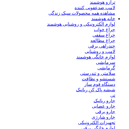
ترازو هوشمند
لامپ ضدعفونی کننده
مشاهده همه محصولات سبک زندگی
خانه هوشمند
لوازم الکترونیکی و روشنایی هوشمند
چراغ خواب
چراغ سقفی
چراغ مطالعه
چندراهی برقی
لامپ و روشنایی
لوازم خانگی هوشمند
سرمایشی
گرمایشی
سلامتی و تندرستی
شستشو و نظافت
دستگاه فوم ساز
شیشه پاک کن رباتیک
تی
جارو رباتیک
جارو عصایی
جارو برقی
جارو شارژی
تجهیزات الکترونیکی
لوازم خانگی برقی