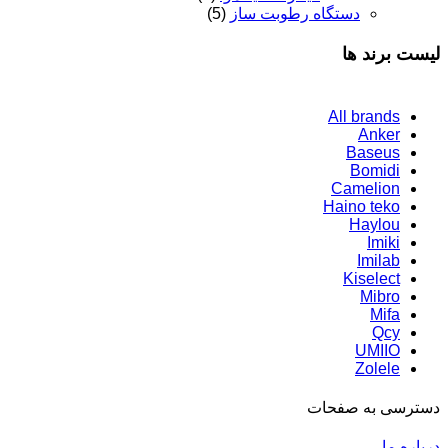
دستگاه رطوبت ساز
(5)
لیست برند ها
All brands
Anker
Baseus
Bomidi
Camelion
Haino teko
Haylou
Imiki
Imilab
Kiselect
Mibro
Mifa
Qcy
UMIIO
Zolele
دسترسی به صفحات
درباره ما