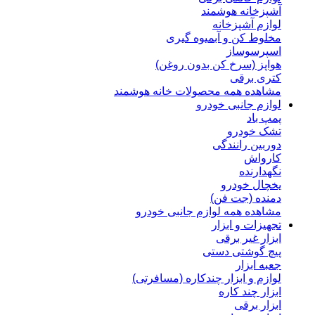
آشپزخانه هوشمند
لوازم آشپزخانه
مخلوط کن و آبمیوه گیری
اسپرسوساز
هواپز (سرخ کن بدون روغن)
کتری برقی
مشاهده همه محصولات خانه هوشمند
لوازم جانبی خودرو
پمپ باد
تشک خودرو
دوربین رانندگی
کارواش
نگهدارنده
یخچال خودرو
دمنده (جت فن)
مشاهده همه لوازم جانبی خودرو
تجهیزات و ابزار
ابزار غیر برقی
پیچ گوشتی دستی
جعبه ابزار
لوازم و ابزار چندکاره (مسافرتی)
ابزار چند کاره
ابزار برقی