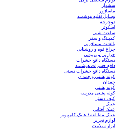
سشوار
ماساژور
وسایل نقلیه هوشمند
دوچرخه
اسکوتر
ساعت شنی
کمپینگ و سفر
بالشت مسافرتی
چراغ قوه و روشنایی
حرارتی و برودتی
دستگاه دافع حشرات
دافع حشرات هوشمند
دستگاه دافع حشرات دستی
کوله پشتی و چمدان
چمدان
کوله پشتی
کوله پشتی مدرسه
کیف دستی
عینک
عینک آفتابی
عینک مطالعه / عینک کامپیوتر
لوازم تحریر
ابزار سلامت