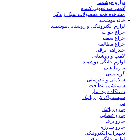
ترازو هوشمند
لامپ ضدعفونی کننده
مشاهده همه محصولات سبک زندگی
خانه هوشمند
لوازم الکترونیکی و روشنایی هوشمند
چراغ خواب
چراغ سقفی
چراغ مطالعه
چندراهی برقی
لامپ و روشنایی
لوازم خانگی هوشمند
سرمایشی
گرمایشی
سلامتی و تندرستی
شستشو و نظافت
دستگاه فوم ساز
شیشه پاک کن رباتیک
تی
جارو رباتیک
جارو عصایی
جارو برقی
جارو شارژی
تجهیزات الکترونیکی
لوازم خانگی برقی