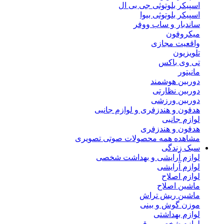
اسپیکر بلوتوثی جی بی ال
اسپیکر بلوتوثی بیوا
ساندبار و ساب ووفر
میکروفون
واقعیت مجازی
تلویزیون
تی وی باکس
مانیتور
دوربین هوشمند
دوربین نظارتی
دوربین ورزشی
هدفون و هندزفری و لوازم جانبی
لوازم جانبی
هدفون و هندزفری
مشاهده همه محصولات صوتی تصویری
سبک زندگی
لوازم آرایشی و بهداشت شخصی
لوازم آرایشی
لوازم اصلاح
ماشین اصلاح
ماشین ریش تراش
موزن گوش و بینی
لوازم بهداشتی
لوازم شخصی برقی