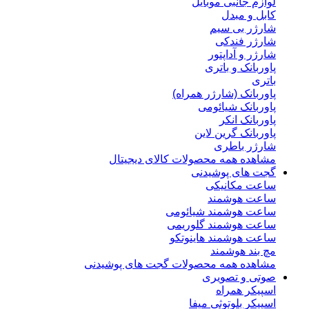
لوازم جانبی موبایل
کابل و مبدل
شارژر بی سیم
شارژر فندکی
شارژر و آداپتور
پاوربانک و باتری
باتری
پاوربانک (شارژر همراه)
پاوربانک شیائومی
پاوربانک انکر
پاوربانک گرین لاین
شارژر باطری
مشاهده همه محصولات کالای دیجیتال
گجت های پوشیدنی
ساعت مکانیکی
ساعت هوشمند
ساعت هوشمند شیائومی
ساعت هوشمند گلوریمی
ساعت هوشمند هاینوتکو
مچ بند هوشمند
مشاهده همه محصولات گجت های پوشیدنی
صوتی و تصویری
اسپیکر همراه
اسپیکر بلوتوثی میفا