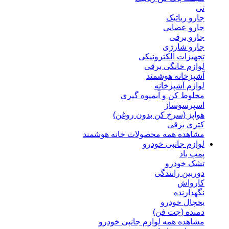
تی
جارو رباتیک
جارو عصایی
جارو برقی
جارو شارژی
تجهیزات الکترونیکی
لوازم خانگی برقی
آشپزخانه هوشمند
لوازم آشپزخانه
مخلوط کن و آبمیوه گیری
اسپرسوساز
هواپز (سرخ کن بدون روغن)
کتری برقی
مشاهده همه محصولات خانه هوشمند
لوازم جانبی خودرو
پمپ باد
تشک خودرو
دوربین رانندگی
کارواش
نگهدارنده
یخچال خودرو
دمنده (جت فن)
مشاهده همه لوازم جانبی خودرو