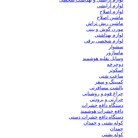
لوازم آرایشی
لوازم اصلاح
ماشین اصلاح
ماشین ریش تراش
موزن گوش و بینی
لوازم بهداشتی
لوازم شخصی برقی
سشوار
ماساژور
وسایل نقلیه هوشمند
دوچرخه
اسکوتر
ساعت شنی
کمپینگ و سفر
بالشت مسافرتی
چراغ قوه و روشنایی
حرارتی و برودتی
دستگاه دافع حشرات
دافع حشرات هوشمند
دستگاه دافع حشرات دستی
کوله پشتی و چمدان
چمدان
کوله پشتی