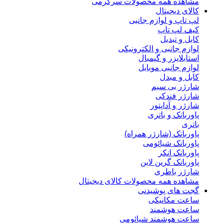
مشاهده همه محصولات سرگرمی
کالای دیجیتال
لپ تاپ و لوازم جانبی
کیف لپ تاپ
کابل و تبدیل
لوازم جانبی و الکترونیکی
استابلایزر و گیمبال
لوازم جانبی موبایل
کابل و مبدل
شارژر بی سیم
شارژر فندکی
شارژر و آداپتور
پاوربانک و باتری
باتری
پاوربانک (شارژر همراه)
پاوربانک شیائومی
پاوربانک انکر
پاوربانک گرین لاین
شارژر باطری
مشاهده همه محصولات کالای دیجیتال
گجت های پوشیدنی
ساعت مکانیکی
ساعت هوشمند
ساعت هوشمند شیائومی