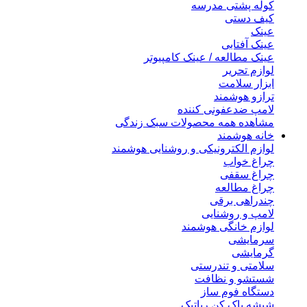
کوله پشتی مدرسه
کیف دستی
عینک
عینک آفتابی
عینک مطالعه / عینک کامپیوتر
لوازم تحریر
ابزار سلامت
ترازو هوشمند
لامپ ضدعفونی کننده
مشاهده همه محصولات سبک زندگی
خانه هوشمند
لوازم الکترونیکی و روشنایی هوشمند
چراغ خواب
چراغ سقفی
چراغ مطالعه
چندراهی برقی
لامپ و روشنایی
لوازم خانگی هوشمند
سرمایشی
گرمایشی
سلامتی و تندرستی
شستشو و نظافت
دستگاه فوم ساز
شیشه پاک کن رباتیک