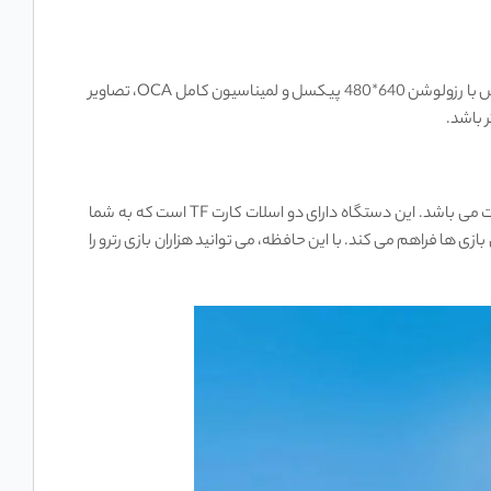
صفحه نمایش کنسول بازی دستی ANBERNIC RG35XX Plus دارای اندازه 3.5 اینچ است و از نوع IPS با زاویه دید کامل می ‌باشد. این صفحه نمایش با رزولوشن 640*480 پیکسل و لمیناسیون کامل OCA، تصاویر
 باشد.
کنسول بازی دستی ANBERNIC RG35XX Plus دارای حافظه داخلی 64 گیگابایت است که از طریق کارت TF/MicroSD قابل ارتقا تا 512 گیگابایت می ‌باشد. این دستگاه دارای دو اسلات کارت TF است که به شما
LPDD بهره می ‌برد که عملکرد سریع و روانی را در اجرای بازی ‌ها فراهم می‌ کند. با این حافظه، می‌ توانید هزاران بازی رترو را