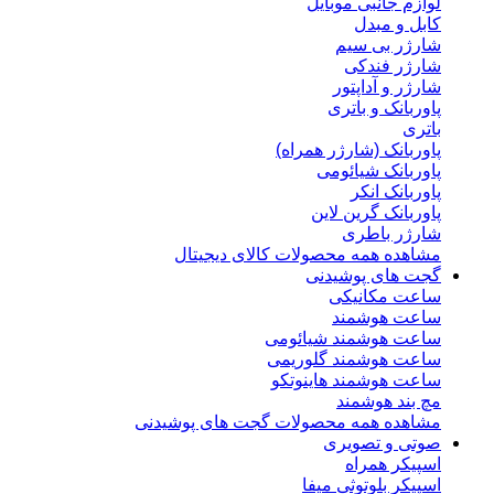
لوازم جانبی موبایل
کابل و مبدل
شارژر بی سیم
شارژر فندکی
شارژر و آداپتور
پاوربانک و باتری
باتری
پاوربانک (شارژر همراه)
پاوربانک شیائومی
پاوربانک انکر
پاوربانک گرین لاین
شارژر باطری
مشاهده همه محصولات کالای دیجیتال
گجت های پوشیدنی
ساعت مکانیکی
ساعت هوشمند
ساعت هوشمند شیائومی
ساعت هوشمند گلوریمی
ساعت هوشمند هاینوتکو
مچ بند هوشمند
مشاهده همه محصولات گجت های پوشیدنی
صوتی و تصویری
اسپیکر همراه
اسپیکر بلوتوثی میفا