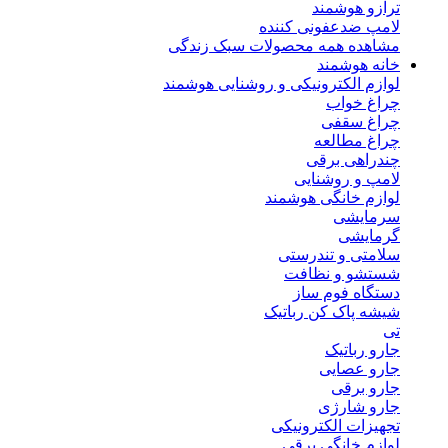
ترازو هوشمند
لامپ ضدعفونی کننده
مشاهده همه محصولات سبک زندگی
خانه هوشمند
لوازم الکترونیکی و روشنایی هوشمند
چراغ خواب
چراغ سقفی
چراغ مطالعه
چندراهی برقی
لامپ و روشنایی
لوازم خانگی هوشمند
سرمایشی
گرمایشی
سلامتی و تندرستی
شستشو و نظافت
دستگاه فوم ساز
شیشه پاک کن رباتیک
تی
جارو رباتیک
جارو عصایی
جارو برقی
جارو شارژی
تجهیزات الکترونیکی
لوازم خانگی برقی