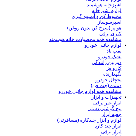
آشپزخانه هوشمند
لوازم آشپزخانه
مخلوط کن و آبمیوه گیری
اسپرسوساز
هواپز (سرخ کن بدون روغن)
کتری برقی
مشاهده همه محصولات خانه هوشمند
لوازم جانبی خودرو
پمپ باد
تشک خودرو
دوربین رانندگی
کارواش
نگهدارنده
یخچال خودرو
دمنده (جت فن)
مشاهده همه لوازم جانبی خودرو
تجهیزات و ابزار
ابزار غیر برقی
پیچ گوشتی دستی
جعبه ابزار
لوازم و ابزار چندکاره (مسافرتی)
ابزار چند کاره
ابزار برقی