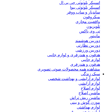
اسپیکر بلوتوثی جی بی ال
اسپیکر بلوتوثی بیوا
ساندبار و ساب ووفر
میکروفون
واقعیت مجازی
تلویزیون
تی وی باکس
مانیتور
دوربین هوشمند
دوربین نظارتی
دوربین ورزشی
هدفون و هندزفری و لوازم جانبی
لوازم جانبی
هدفون و هندزفری
مشاهده همه محصولات صوتی تصویری
سبک زندگی
لوازم آرایشی و بهداشت شخصی
لوازم آرایشی
لوازم اصلاح
ماشین اصلاح
ماشین ریش تراش
موزن گوش و بینی
لوازم بهداشتی
لوازم شخصی برقی