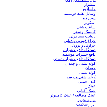
سشوار
ماساژور
وسایل نقلیه هوشمند
دوچرخه
اسکوتر
ساعت شنی
کمپینگ و سفر
بالشت مسافرتی
چراغ قوه و روشنایی
حرارتی و برودتی
دستگاه دافع حشرات
دافع حشرات هوشمند
دستگاه دافع حشرات دستی
کوله پشتی و چمدان
چمدان
کوله پشتی
کوله پشتی مدرسه
کیف دستی
عینک
عینک آفتابی
عینک مطالعه / عینک کامپیوتر
لوازم تحریر
ابزار سلامت