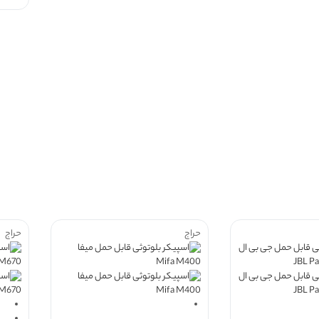
حراج
حراج