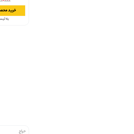
خرید محص
به لی
حراج