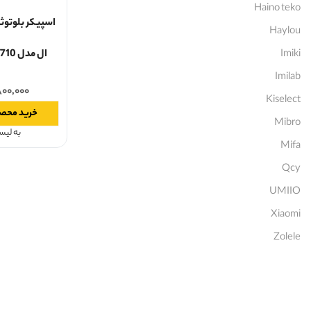
Haino teko
اسپیکر بلوتوث
Haylou
Imiki
ال مدل JBL Party Box 710
Imilab
۸۰۰,۰۰۰
Kiselect
خرید محص
Mibro
به لی
Mifa
Qcy
UMIIO
Xiaomi
Zolele