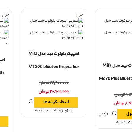
حراج
حراج
اسپیکر بلوتوث میفا مدل Mifa
اسپیکر بلوتوث میفا مدل Mifa
MT300 bluetooth speaker
th
M670 Plus Bluet
۲۲,۶۰۰,۰۰۰
تومان
۲۰,۹۰۰,۰۰۰
تومان
۹,۱
تومان
انتخاب گزینه ها
۸,۷
تومان
افزودن به لیست مقایسه
ول
افزودن
ست مقایسه