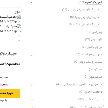
اسپیکر همراه
(57)
اسپیکر بلوتوثی جی بی ال
(15)
حراج
اسپیکربلوتوثی بیوا
(0)
اسپیکربلوتوثی میفا
(19)
پروژکتور
(8)
تلویزیون
(19)
تی وی باکس
(2)
دوربین هوشمند
(16)
ساندبار و ساب ووفر
(0)
ooth Speaker
مانیتور
(3)
میکروفون
(0)
۲۰,۰۰۰
۱۰,۰۰۰
هدفون و هندزفری و لوازم جانبی
(49)
واقعیت مجازی
(0)
خرید محص
کالای دیجیتال
(99)
به لی
گجت های پوشیدنی
(48)