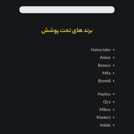
برند های تحت پوشش
Haino teko
Anker
Baseus
Mifa
Bomidi
Haylou
Qcy
Mibro
Kiselect
Imilab