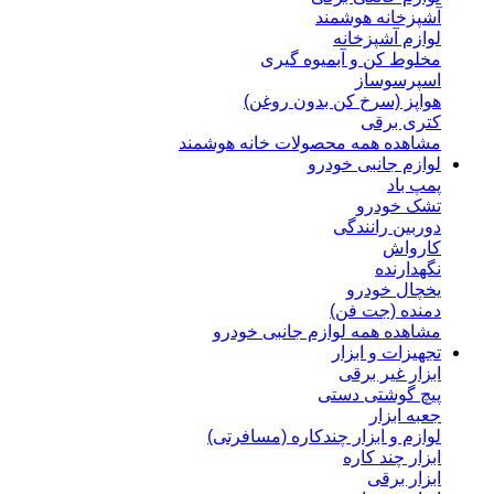
آشپزخانه هوشمند
لوازم آشپزخانه
مخلوط کن و آبمیوه گیری
اسپرسوساز
هواپز (سرخ کن بدون روغن)
کتری برقی
مشاهده همه محصولات خانه هوشمند
لوازم جانبی خودرو
پمپ باد
تشک خودرو
دوربین رانندگی
کارواش
نگهدارنده
یخچال خودرو
دمنده (جت فن)
مشاهده همه لوازم جانبی خودرو
تجهیزات و ابزار
ابزار غیر برقی
پیچ گوشتی دستی
جعبه ابزار
لوازم و ابزار چندکاره (مسافرتی)
ابزار چند کاره
ابزار برقی