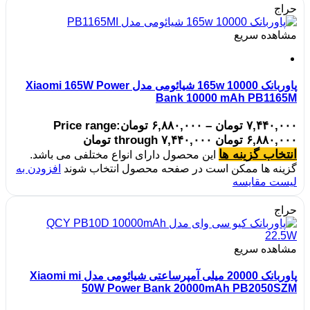
حراج
مشاهده سریع
پاوربانک 10000 165w شیائومی مدل Xiaomi 165W Power
Bank 10000 mAh PB1165M
۷,۴۴۰,۰۰۰
تومان
–
۶,۸۸۰,۰۰۰
تومان
Price range:
۶,۸۸۰,۰۰۰ تومان through ۷,۴۴۰,۰۰۰ تومان
انتخاب گزینه ها
این محصول دارای انواع مختلفی می باشد.
گزینه ها ممکن است در صفحه محصول انتخاب شوند
افزودن به
لیست مقایسه
حراج
مشاهده سریع
پاوربانک 20000 میلی آمپرساعتی شیائومی مدل Xiaomi mi
50W Power Bank 20000mAh PB2050SZM