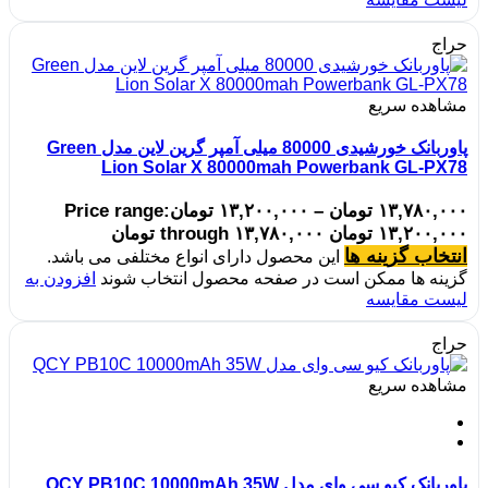
حراج
مشاهده سریع
پاوربانک خورشیدی 80000 میلی آمپر گرین لاین مدل Green
Lion Solar X 80000mah Powerbank GL-PX78
۱۳,۷۸۰,۰۰۰
تومان
–
۱۳,۲۰۰,۰۰۰
تومان
Price range:
۱۳,۲۰۰,۰۰۰ تومان through ۱۳,۷۸۰,۰۰۰ تومان
انتخاب گزینه ها
این محصول دارای انواع مختلفی می باشد.
گزینه ها ممکن است در صفحه محصول انتخاب شوند
افزودن به
لیست مقایسه
حراج
مشاهده سریع
پاوربانک کیو سی وای مدل QCY PB10C 10000mAh 35W