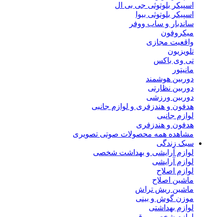
اسپیکر بلوتوثی جی بی ال
اسپیکر بلوتوثی بیوا
ساندبار و ساب ووفر
میکروفون
واقعیت مجازی
تلویزیون
تی وی باکس
مانیتور
دوربین هوشمند
دوربین نظارتی
دوربین ورزشی
هدفون و هندزفری و لوازم جانبی
لوازم جانبی
هدفون و هندزفری
مشاهده همه محصولات صوتی تصویری
سبک زندگی
لوازم آرایشی و بهداشت شخصی
لوازم آرایشی
لوازم اصلاح
ماشین اصلاح
ماشین ریش تراش
موزن گوش و بینی
لوازم بهداشتی
لوازم شخصی برقی