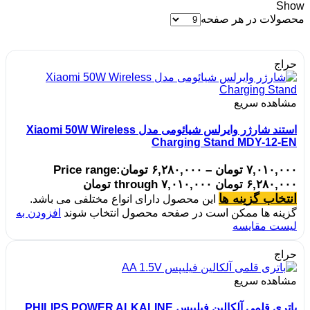
Show
محصولات در هر صفحه
حراج
مشاهده سریع
استند شارژر وایرلس شیائومی مدل Xiaomi 50W Wireless
Charging Stand MDY-12-EN
۷,۰۱۰,۰۰۰
تومان
–
۶,۲۸۰,۰۰۰
تومان
Price range:
۶,۲۸۰,۰۰۰ تومان through ۷,۰۱۰,۰۰۰ تومان
انتخاب گزینه ها
این محصول دارای انواع مختلفی می باشد.
گزینه ها ممکن است در صفحه محصول انتخاب شوند
افزودن به
لیست مقایسه
حراج
مشاهده سریع
باتری قلمی آلکالین فیلیپس PHILIPS POWER ALKALINE