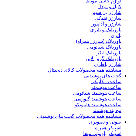
لوازم جانبی موبایل
کابل و مبدل
شارژر بی سیم
شارژر فندکی
شارژر و آداپتور
پاوربانک و باتری
باتری
پاوربانک (شارژر همراه)
پاوربانک شیائومی
پاوربانک انکر
پاوربانک گرین لاین
شارژر باطری
مشاهده همه محصولات کالای دیجیتال
گجت های پوشیدنی
ساعت مکانیکی
ساعت هوشمند
ساعت هوشمند شیائومی
ساعت هوشمند گلوریمی
ساعت هوشمند هاینوتکو
مچ بند هوشمند
مشاهده همه محصولات گجت های پوشیدنی
صوتی و تصویری
اسپیکر همراه
اسپیکر بلوتوثی میفا