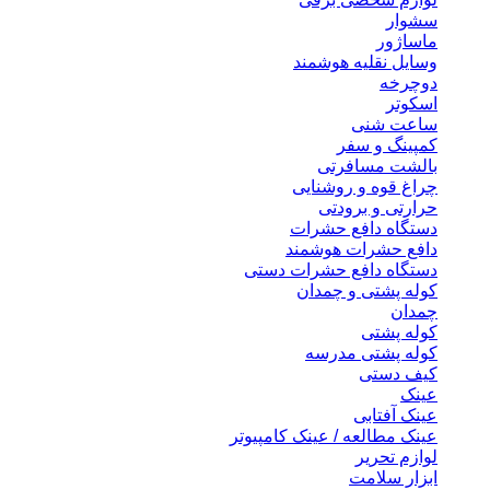
سشوار
ماساژور
وسایل نقلیه هوشمند
دوچرخه
اسکوتر
ساعت شنی
کمپینگ و سفر
بالشت مسافرتی
چراغ قوه و روشنایی
حرارتی و برودتی
دستگاه دافع حشرات
دافع حشرات هوشمند
دستگاه دافع حشرات دستی
کوله پشتی و چمدان
چمدان
کوله پشتی
کوله پشتی مدرسه
کیف دستی
عینک
عینک آفتابی
عینک مطالعه / عینک کامپیوتر
لوازم تحریر
ابزار سلامت