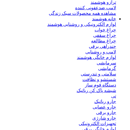
ترازو هوشمند
لامپ ضدعفونی کننده
مشاهده همه محصولات سبک زندگی
خانه هوشمند
لوازم الکترونیکی و روشنایی هوشمند
چراغ خواب
چراغ سقفی
چراغ مطالعه
چندراهی برقی
لامپ و روشنایی
لوازم خانگی هوشمند
سرمایشی
گرمایشی
سلامتی و تندرستی
شستشو و نظافت
دستگاه فوم ساز
شیشه پاک کن رباتیک
تی
جارو رباتیک
جارو عصایی
جارو برقی
جارو شارژی
تجهیزات الکترونیکی
لوازم خانگی برقی