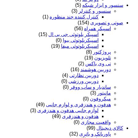
سنسور و ابزار شبکه
(5)
سنسور و کنترلر
(3)
کنترل کننده چند منظوره
(1)
صوتی و تصویری
(154)
اسپیکر همراه
(56)
اسپیکر بلوتوثی جی بی ال
(15)
اسپیکربلوتوثی بیوا
(0)
اسپیکربلوتوثی میفا
(19)
پروژکتور
(8)
تلویزیون
(19)
تی وی باکس
(2)
دوربین هوشمند
(16)
دوربین نظارتی
(4)
دوربین ورزشی
(0)
ساندبار و ساب ووفر
(0)
مانیتور
(3)
میکروفون
(0)
هدفون و هندزفری و لوازم جانبی
(49)
لوازم جانبی هدفون و هندزفری
(3)
هدفون و هندزفری
(49)
واقعیت مجازی
(0)
کالای دیجیتال
(99)
پاوربانک و باتری
(32)