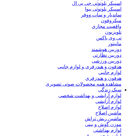
اسپیکر بلوتوثی جی بی ال
اسپیکر بلوتوثی بیوا
ساندبار و ساب ووفر
میکروفون
واقعیت مجازی
تلویزیون
تی وی باکس
مانیتور
دوربین هوشمند
دوربین نظارتی
دوربین ورزشی
هدفون و هندزفری و لوازم جانبی
لوازم جانبی
هدفون و هندزفری
مشاهده همه محصولات صوتی تصویری
سبک زندگی
لوازم آرایشی و بهداشت شخصی
لوازم آرایشی
لوازم اصلاح
ماشین اصلاح
ماشین ریش تراش
موزن گوش و بینی
لوازم بهداشتی
لوازم شخصی برقی