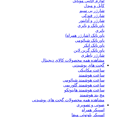
لوازم جانبی موبایل
کابل و مبدل
شارژر بی سیم
شارژر فندکی
شارژر و آداپتور
پاوربانک و باتری
باتری
پاوربانک (شارژر همراه)
پاوربانک شیائومی
پاوربانک انکر
پاوربانک گرین لاین
شارژر باطری
مشاهده همه محصولات کالای دیجیتال
گجت های پوشیدنی
ساعت مکانیکی
ساعت هوشمند
ساعت هوشمند شیائومی
ساعت هوشمند گلوریمی
ساعت هوشمند هاینوتکو
مچ بند هوشمند
مشاهده همه محصولات گجت های پوشیدنی
صوتی و تصویری
اسپیکر همراه
اسپیکر بلوتوثی میفا