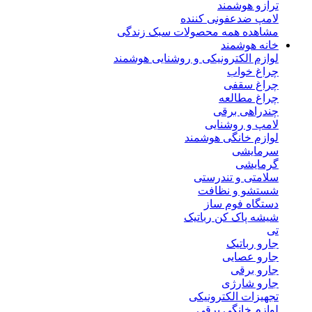
ترازو هوشمند
لامپ ضدعفونی کننده
مشاهده همه محصولات سبک زندگی
خانه هوشمند
لوازم الکترونیکی و روشنایی هوشمند
چراغ خواب
چراغ سقفی
چراغ مطالعه
چندراهی برقی
لامپ و روشنایی
لوازم خانگی هوشمند
سرمایشی
گرمایشی
سلامتی و تندرستی
شستشو و نظافت
دستگاه فوم ساز
شیشه پاک کن رباتیک
تی
جارو رباتیک
جارو عصایی
جارو برقی
جارو شارژی
تجهیزات الکترونیکی
لوازم خانگی برقی