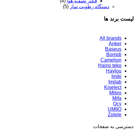
فیلتر تصفیه هوا
(4)
دستگاه رطوبت ساز
(5)
لیست برند ها
All brands
Anker
Baseus
Bomidi
Camelion
Haino teko
Haylou
Imiki
Imilab
Kiselect
Mibro
Mifa
Qcy
UMIIO
Zolele
دسترسی به صفحات