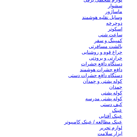
سشوار
ماساژور
وسایل نقلیه هوشمند
دوچرخه
اسکوتر
ساعت شنی
کمپینگ و سفر
بالشت مسافرتی
چراغ قوه و روشنایی
حرارتی و برودتی
دستگاه دافع حشرات
دافع حشرات هوشمند
دستگاه دافع حشرات دستی
کوله پشتی و چمدان
چمدان
کوله پشتی
کوله پشتی مدرسه
کیف دستی
عینک
عینک آفتابی
عینک مطالعه / عینک کامپیوتر
لوازم تحریر
ابزار سلامت