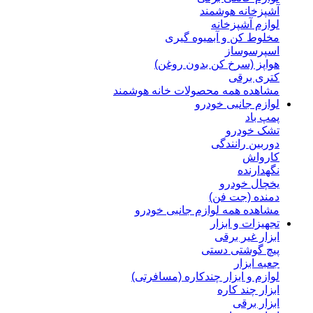
آشپزخانه هوشمند
لوازم آشپزخانه
مخلوط کن و آبمیوه گیری
اسپرسوساز
هواپز (سرخ کن بدون روغن)
کتری برقی
مشاهده همه محصولات خانه هوشمند
لوازم جانبی خودرو
پمپ باد
تشک خودرو
دوربین رانندگی
کارواش
نگهدارنده
یخچال خودرو
دمنده (جت فن)
مشاهده همه لوازم جانبی خودرو
تجهیزات و ابزار
ابزار غیر برقی
پیچ گوشتی دستی
جعبه ابزار
لوازم و ابزار چندکاره (مسافرتی)
ابزار چند کاره
ابزار برقی