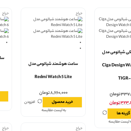
حراج
حراج
ی شیائومی مدل
ساع
ساعت هوشمند شیائومی مدل
Ciga Design W
Redmi Watch 5 Lite
TIGR-
۸,۶۶۰,۰۰۰
تومان
۳۳۷,
تومان
خرید محصول
افزودن
۳۲۳,
تومان
به لیست مقایسه
گزینه ها
ه لیست مقایسه
حراج
حراج