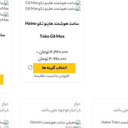
ساعت هوشمند هاینو تکو Haino
ساع
Teko G8 Max
۴,۴۴۰,۰۰۰
تومان
–
۳,۹۹۰,۰۰۰
تومان
انتخاب گزینه ها
افزودن به لیست مقایسه
حراج
حراج
نمی باشد
در انبار موجود نمی باشد
در انب