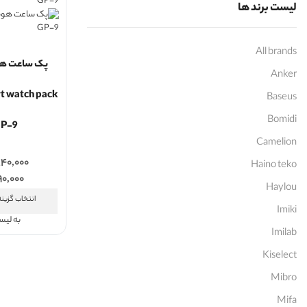
لیست برند ها
All brands
پک ساعت هو
Anker
t watch pack
Baseus
Bomidi
GP-9
Camelion
۴۰,۰۰۰
Haino teko
۹۰,۰۰۰
Haylou
انتخاب گزینه
Imiki
به لی
Imilab
Kiselect
Mibro
Mifa