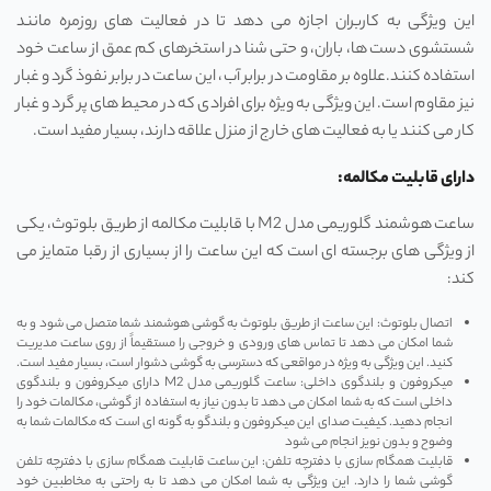
این ویژگی به کاربران اجازه می‌ دهد تا در فعالیت ‌های روزمره مانند
شستشوی دست ‌ها، باران، و حتی شنا در استخرهای کم ‌عمق از ساعت خود
استفاده کنند.علاوه بر مقاومت در برابر آب، این ساعت در برابر نفوذ گرد و غبار
نیز مقاوم است. این ویژگی به ویژه برای افرادی که در محیط ‌های پر گرد و غبار
کار می ‌کنند یا به فعالیت‌ های خارج از منزل علاقه دارند، بسیار مفید است.
دارای قابلیت مکالمه:
ساعت هوشمند گلوریمی مدل M2 با قابلیت مکالمه از طریق بلوتوث، یکی
از ویژگی ‌های برجسته ‌ای است که این ساعت را از بسیاری از رقبا متمایز می‌
کند:
اتصال بلوتوث: این ساعت از طریق بلوتوث به گوشی هوشمند شما متصل می‌ شود و به
شما امکان می ‌دهد تا تماس ‌های ورودی و خروجی را مستقیماً از روی ساعت مدیریت
کنید. این ویژگی به ویژه در مواقعی که دسترسی به گوشی دشوار است، بسیار مفید است.
میکروفون و بلندگوی داخلی: ساعت گلوریمی مدل M2 دارای میکروفون و بلندگوی
داخلی است که به شما امکان می‌ دهد تا بدون نیاز به استفاده از گوشی، مکالمات خود را
انجام دهید. کیفیت صدای این میکروفون و بلندگو به گونه‌ ای است که مکالمات شما به
وضوح و بدون نویز انجام می ‌شود
قابلیت همگام‌ سازی با دفترچه تلفن: این ساعت قابلیت همگام‌ سازی با دفترچه تلفن
گوشی شما را دارد. این ویژگی به شما امکان می‌ دهد تا به راحتی به مخاطبین خود