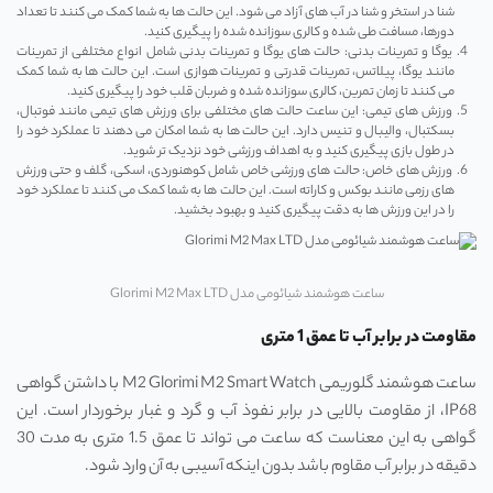
شنا در استخر و شنا در آب‌ های آزاد می ‌شود. این حالت‌ ها به شما کمک می‌ کنند تا تعداد
دورها، مسافت طی شده و کالری سوزانده شده را پیگیری کنید.
یوگا و تمرینات بدنی: حالت‌ های یوگا و تمرینات بدنی شامل انواع مختلفی از تمرینات
مانند یوگا، پیلاتس، تمرینات قدرتی و تمرینات هوازی است. این حالت‌ ها به شما کمک
می ‌کنند تا زمان تمرین، کالری سوزانده شده و ضربان قلب خود را پیگیری کنید.
ورزش ‌های تیمی: این ساعت حالت ‌های مختلفی برای ورزش‌ های تیمی مانند فوتبال،
بسکتبال، والیبال و تنیس دارد. این حالت‌ ها به شما امکان می‌ دهند تا عملکرد خود را
در طول بازی پیگیری کنید و به اهداف ورزشی خود نزدیک ‌تر شوید.
ورزش‌ های خاص: حالت‌ های ورزشی خاص شامل کوهنوردی، اسکی، گلف و حتی ورزش
‌های رزمی مانند بوکس و کاراته است. این حالت‌ ها به شما کمک می‌ کنند تا عملکرد خود
را در این ورزش‌ ها به دقت پیگیری کنید و بهبود بخشید.
ساعت هوشمند شیائومی مدل Glorimi M2 Max LTD
مقاومت در برابر آب تا عمق 1 متری
ساعت هوشمند گلوریمی M2 Glorimi M2 Smart Watch با داشتن گواهی
IP68، از مقاومت بالایی در برابر نفوذ آب و گرد و غبار برخوردار است. این
گواهی به این معناست که ساعت می ‌تواند تا عمق 1.5 متری به مدت 30
دقیقه در برابر آب مقاوم باشد بدون اینکه آسیبی به آن وارد شود.