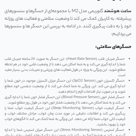
ساعت هوشمند
گلوریمی مدل M2 با مجموعه‌ای از حسگرها و سنسورهای
پیشرفته، به کاربران کمک می‌ کند تا وضعیت سلامتی و فعالیت ‌های روزانه
خود را به دقت پیگیری کنند. در ادامه به بررسی این حسگر ها و سنسورها
می‌ پردازیم:
حسگرهای سلامتی:
حسگر ضربان قلب (Heart Rate Sensor): این حسگر به صورت 24 ساعته ضربان قلب
شما را اندازه ‌گیری می ‌کند و به شما امکان می‌ دهد تا از وضعیت قلبی خود در هر لحظه
مطلع شوید. این ویژگی به ویژه در طول فعالیت ‌های ورزشی و تمرینات بدنی بسیار مفید
است.
حسگر اکسیژن خون (SpO2 Sensor): این حسگر میزان اکسیژن موجود در خون شما را
اندازه‌ گیری می‌ کند. این ویژگی به شما کمک می ‌کند تا از وضعیت تنفسی خود مطلع
شوید و در صورت نیاز، اقدامات لازم را انجام دهید.
حسگر فشار خون (Blood Pressure Sensor): این حسگر فشار خون شما را اندازه‌ گیری
می ‌کند و به شما امکان می ‌دهد تا از وضعیت فشار خون خود در طول روز مطلع شوید.
حسگر کیفیت خواب (Sleep Monitoring Sensor): این حسگر کیفیت خواب شما را
پیگیری می ‌کند و اطلاعات دقیقی در مورد مدت زمان خواب، مراحل مختلف خواب و
کیفیت کلی خواب شما ارائه می‌ دهد. این ویژگی به شما کمک می‌ کند تا الگوهای خواب
خود را بهبود بخشید.
حسگر استرس (Stress Monitoring Sensor): این حسگر میزان استرس شما را اندازه‌
گیری می‌ کند و به شما کمک می‌ کند تا در صورت نیاز، تکنیک ‌های آرامش‌ بخش را برای