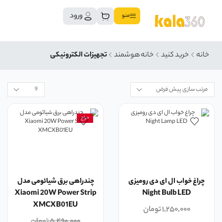
ورود
منو
خانه
خرید کنید
خانه هوشمند
تجهیزات الکترونیکی
حراج
چراغ خواب ال ای دی رومیزی
چندراهی برق شیائومی مدل
Xiaomi 20W Power Strip
Night Bulb LED
XMCXB01EU
۱,۲۵۰,۰۰۰
تومان
۵,۴۹۰,۰۰۰
تومان