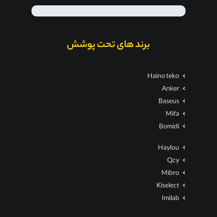
برند های تحت پوشش
Haino teko
Anker
Baseus
Mifa
Bomidi
Haylou
Qcy
Mibro
Kiselect
Imilab