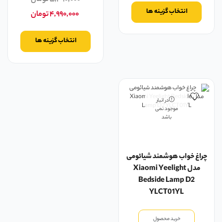
انتخاب گزینه ها
۴,۹۹۰,۰۰۰
تومان
انتخاب گزینه ها
در انبار
موجود نمی
باشد
چراغ خواب هوشمند شیائومی
مدل Xiaomi Yeelight
Bedside Lamp D2
YLCT01YL
خرید محصول