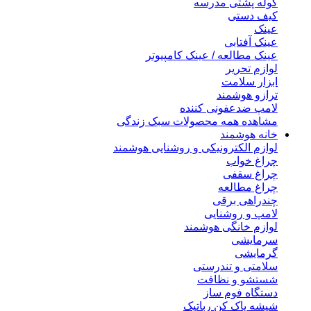
کوله پشتی مدرسه
کیف دستی
عینک
عینک آفتابی
عینک مطالعه / عینک کامپیوتر
لوازم تحریر
ابزار سلامت
ترازو هوشمند
لامپ ضدعفونی کننده
مشاهده همه محصولات سبک زندگی
خانه هوشمند
لوازم الکترونیکی و روشنایی هوشمند
چراغ خواب
چراغ سقفی
چراغ مطالعه
چندراهی برقی
لامپ و روشنایی
لوازم خانگی هوشمند
سرمایشی
گرمایشی
سلامتی و تندرستی
شستشو و نظافت
دستگاه فوم ساز
شیشه پاک کن رباتیک