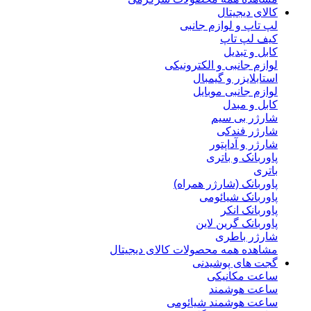
کالای دیجیتال
لپ تاپ و لوازم جانبی
کیف لپ تاپ
کابل و تبدیل
لوازم جانبی و الکترونیکی
استابلایزر و گیمبال
لوازم جانبی موبایل
کابل و مبدل
شارژر بی سیم
شارژر فندکی
شارژر و آداپتور
پاوربانک و باتری
باتری
پاوربانک (شارژر همراه)
پاوربانک شیائومی
پاوربانک انکر
پاوربانک گرین لاین
شارژر باطری
مشاهده همه محصولات کالای دیجیتال
گجت های پوشیدنی
ساعت مکانیکی
ساعت هوشمند
ساعت هوشمند شیائومی