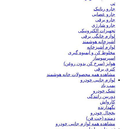
تی
جارو رباتیک
جارو عصایی
جارو برقی
جارو شارژی
تجهیزات الکترونیکی
لوازم خانگی برقی
آشپزخانه هوشمند
لوازم آشپزخانه
مخلوط کن و آبمیوه گیری
اسپرسوساز
هواپز (سرخ کن بدون روغن)
کتری برقی
مشاهده همه محصولات خانه هوشمند
لوازم جانبی خودرو
پمپ باد
تشک خودرو
دوربین رانندگی
کارواش
نگهدارنده
یخچال خودرو
دمنده (جت فن)
مشاهده همه لوازم جانبی خودرو