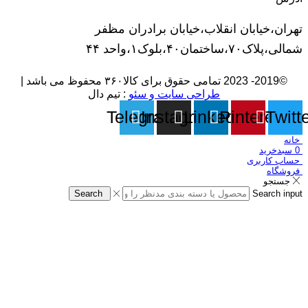
تهران،خیابان انقلاب،خیابان برادران مظفر
شمالی،پلاک۷۰،ساختمان۴۰،بلوک۱،واحد ۴۴
©2019- 2023 تمامی حقوق برای کالا۳۶۰ محفوظ می باشد |
طراحی سایت و سئو
: تیم دال
Telegram
Instagram
Linkedin
Pinterest
Twitt
خانه
0
سبدخرید
حساب کاربری
فروشگاه
جستجو
Search
Search input