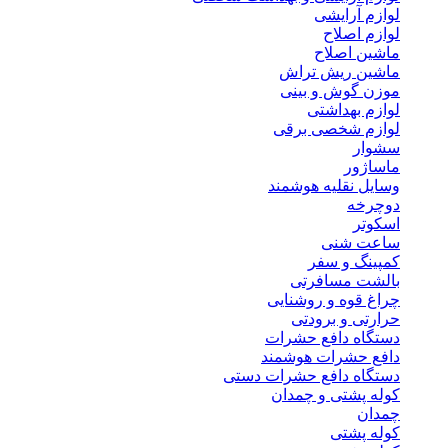
لوازم آرایشی
لوازم اصلاح
ماشین اصلاح
ماشین ریش تراش
موزن گوش و بینی
لوازم بهداشتی
لوازم شخصی برقی
سشوار
ماساژور
وسایل نقلیه هوشمند
دوچرخه
اسکوتر
ساعت شنی
کمپینگ و سفر
بالشت مسافرتی
چراغ قوه و روشنایی
حرارتی و برودتی
دستگاه دافع حشرات
دافع حشرات هوشمند
دستگاه دافع حشرات دستی
کوله پشتی و چمدان
چمدان
کوله پشتی