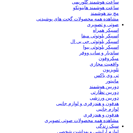
ساعت هوشمند گلوریمی
ساعت هوشمند هاینوتکو
مچ بند هوشمند
مشاهده همه محصولات گجت های پوشیدنی
صوتی و تصویری
اسپیکر همراه
اسپیکر بلوتوثی میفا
اسپیکر بلوتوثی جی بی ال
اسپیکر بلوتوثی بیوا
ساندبار و ساب ووفر
میکروفون
واقعیت مجازی
تلویزیون
تی وی باکس
مانیتور
دوربین هوشمند
دوربین نظارتی
دوربین ورزشی
هدفون و هندزفری و لوازم جانبی
لوازم جانبی
هدفون و هندزفری
مشاهده همه محصولات صوتی تصویری
سبک زندگی
لوازم آرایشی و بهداشت شخصی