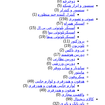
دوچرخه
(0)
سنسور و ابزار شبکه
(5)
سنسور و کنترلر
(3)
کنترل کننده چند منظوره
(1)
صوتی و تصویری
(159)
اسپیکر همراه
(57)
اسپیکر بلوتوثی جی بی ال
(15)
اسپیکربلوتوثی بیوا
(0)
اسپیکربلوتوثی میفا
(19)
پروژکتور
(11)
تلویزیون
(19)
تی وی باکس
(2)
دوربین هوشمند
(17)
دوربین نظارتی
(5)
دوربین ورزشی
(0)
ساندبار و ساب ووفر
(0)
مانیتور
(3)
میکروفون
(0)
هدفون و هندزفری و لوازم جانبی
(49)
لوازم جانبی هدفون و هندزفری
(3)
هدفون و هندزفری
(49)
واقعیت مجازی
(0)
کالای دیجیتال
(99)
پاوربانک و باتری
(32)