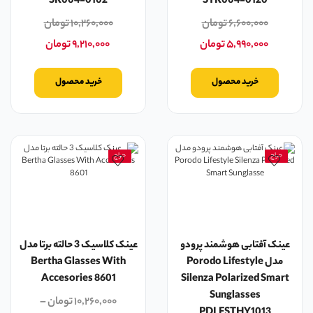
SR004-0102
STR004-0120
۶,۶۰۰,۰۰۰
تومان
۱۰,۲۶۰,۰۰۰
تومان
۵,۹۹۰,۰۰۰
تومان
۹,۲۱۰,۰۰۰
تومان
خرید محصول
خرید محصول
حراج
حراج
عینک آفتابی هوشمند پرودو
عینک کلاسیک 3 حالته برتا مدل
مدل Porodo Lifestyle
Bertha Glasses With
Accesories 8601
Silenza Polarized Smart
Sunglasses
۱۰,۲۶۰,۰۰۰
تومان
–
PDLFSTHY1013