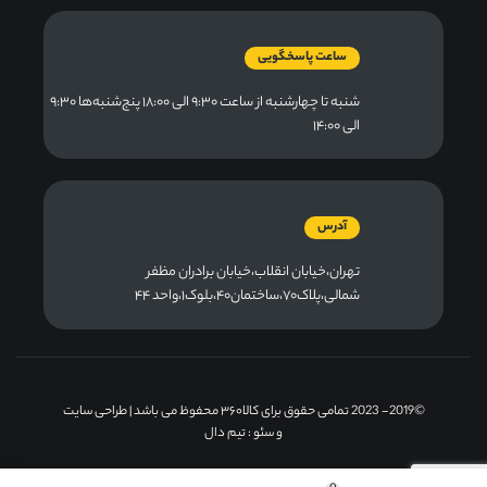
ساعت پاسخگویی
شنبه تا چهارشنبه از ساعت ۹:۳۰ الی ۱۸:۰۰ پنج‌شنبه‌ها ۹:۳۰
الی ۱۴:۰۰
آدرس
تهران،خیابان انقلاب،خیابان برادران مظفر
شمالی،پلاک۷۰،ساختمان۴۰،بلوک۱،واحد ۴۴
©2019- 2023 تمامی حقوق برای کالا۳۶۰ محفوظ می باشد |
طراحی سایت
و سئو
: تیم دال