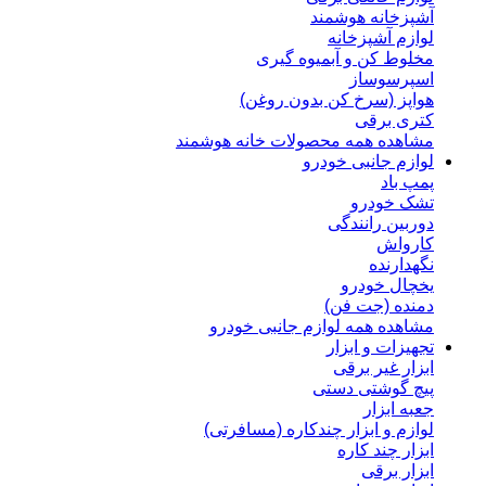
آشپزخانه هوشمند
لوازم آشپزخانه
مخلوط کن و آبمیوه گیری
اسپرسوساز
هواپز (سرخ کن بدون روغن)
کتری برقی
مشاهده همه محصولات خانه هوشمند
لوازم جانبی خودرو
پمپ باد
تشک خودرو
دوربین رانندگی
کارواش
نگهدارنده
یخچال خودرو
دمنده (جت فن)
مشاهده همه لوازم جانبی خودرو
تجهیزات و ابزار
ابزار غیر برقی
پیچ گوشتی دستی
جعبه ابزار
لوازم و ابزار چندکاره (مسافرتی)
ابزار چند کاره
ابزار برقی