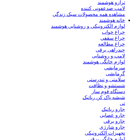
ترازو هوشمند
لامپ ضدعفونی کننده
مشاهده همه محصولات سبک زندگی
خانه هوشمند
لوازم الکترونیکی و روشنایی هوشمند
چراغ خواب
چراغ سقفی
چراغ مطالعه
چندراهی برقی
لامپ و روشنایی
لوازم خانگی هوشمند
سرمایشی
گرمایشی
سلامتی و تندرستی
شستشو و نظافت
دستگاه فوم ساز
شیشه پاک کن رباتیک
تی
جارو رباتیک
جارو عصایی
جارو برقی
جارو شارژی
تجهیزات الکترونیکی
لوازم خانگی برقی