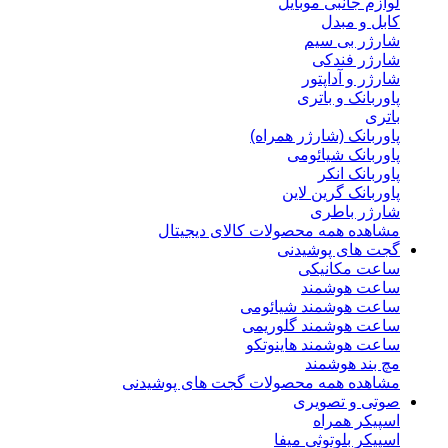
لوازم جانبی موبایل
کابل و مبدل
شارژر بی سیم
شارژر فندکی
شارژر و آداپتور
پاوربانک و باتری
باتری
پاوربانک (شارژر همراه)
پاوربانک شیائومی
پاوربانک انکر
پاوربانک گرین لاین
شارژر باطری
مشاهده همه محصولات کالای دیجیتال
گجت های پوشیدنی
ساعت مکانیکی
ساعت هوشمند
ساعت هوشمند شیائومی
ساعت هوشمند گلوریمی
ساعت هوشمند هاینوتکو
مچ بند هوشمند
مشاهده همه محصولات گجت های پوشیدنی
صوتی و تصویری
اسپیکر همراه
اسپیکر بلوتوثی میفا