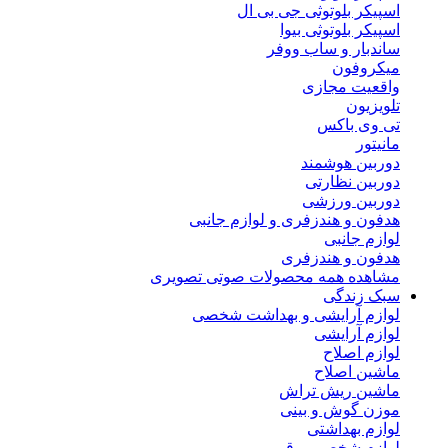
اسپیکر بلوتوثی جی بی ال
اسپیکر بلوتوثی بیوا
ساندبار و ساب ووفر
میکروفون
واقعیت مجازی
تلویزیون
تی وی باکس
مانیتور
دوربین هوشمند
دوربین نظارتی
دوربین ورزشی
هدفون و هندزفری و لوازم جانبی
لوازم جانبی
هدفون و هندزفری
مشاهده همه محصولات صوتی تصویری
سبک زندگی
لوازم آرایشی و بهداشت شخصی
لوازم آرایشی
لوازم اصلاح
ماشین اصلاح
ماشین ریش تراش
موزن گوش و بینی
لوازم بهداشتی
لوازم شخصی برقی