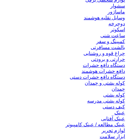
سشوار
ماساژور
وسایل نقلیه هوشمند
دوچرخه
اسکوتر
ساعت شنی
کمپینگ و سفر
بالشت مسافرتی
چراغ قوه و روشنایی
حرارتی و برودتی
دستگاه دافع حشرات
دافع حشرات هوشمند
دستگاه دافع حشرات دستی
کوله پشتی و چمدان
چمدان
کوله پشتی
کوله پشتی مدرسه
کیف دستی
عینک
عینک آفتابی
عینک مطالعه / عینک کامپیوتر
لوازم تحریر
ابزار سلامت