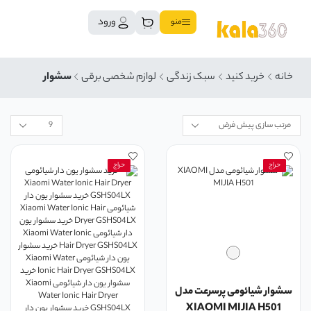
ورود
منو
خانه
خرید کنید
سبک زندگی
لوازم شخصی برقی
سشوار
حراج
حراج
سشوار شیائومی پرسرعت مدل
XIAOMI MIJIA H501