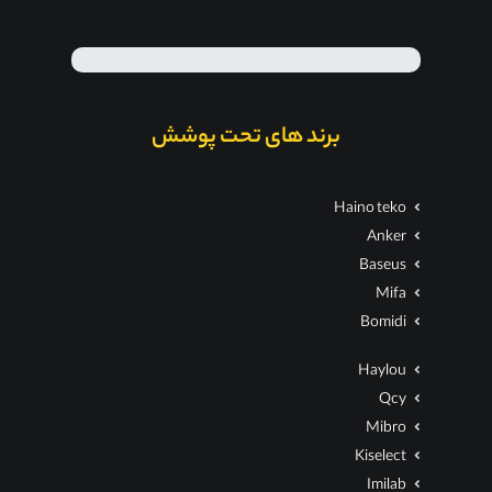
برند های تحت پوشش
Haino teko
Anker
Baseus
Mifa
Bomidi
Haylou
Qcy
Mibro
Kiselect
Imilab