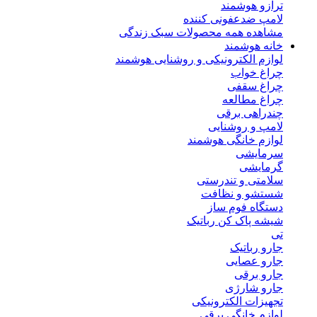
ترازو هوشمند
لامپ ضدعفونی کننده
مشاهده همه محصولات سبک زندگی
خانه هوشمند
لوازم الکترونیکی و روشنایی هوشمند
چراغ خواب
چراغ سقفی
چراغ مطالعه
چندراهی برقی
لامپ و روشنایی
لوازم خانگی هوشمند
سرمایشی
گرمایشی
سلامتی و تندرستی
شستشو و نظافت
دستگاه فوم ساز
شیشه پاک کن رباتیک
تی
جارو رباتیک
جارو عصایی
جارو برقی
جارو شارژی
تجهیزات الکترونیکی
لوازم خانگی برقی