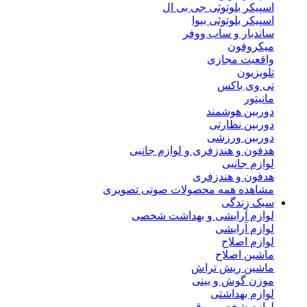
اسپیکر بلوتوثی جی بی ال
اسپیکر بلوتوثی بیوا
ساندبار و ساب ووفر
میکروفون
واقعیت مجازی
تلویزیون
تی وی باکس
مانیتور
دوربین هوشمند
دوربین نظارتی
دوربین ورزشی
هدفون و هندزفری و لوازم جانبی
لوازم جانبی
هدفون و هندزفری
مشاهده همه محصولات صوتی تصویری
سبک زندگی
لوازم آرایشی و بهداشت شخصی
لوازم آرایشی
لوازم اصلاح
ماشین اصلاح
ماشین ریش تراش
موزن گوش و بینی
لوازم بهداشتی
لوازم شخصی برقی