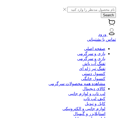
Search
ورود
تماس با پشتیبانی
صفحه اصلی
بازی و سرگرمی
بازی و سرگرمی
تفنگ آب پاش
تفنگ تیر ژله ای
کنسول دستی
کنسول خانگی
مشاهده همه محصولات سرگرمی
کالای دیجیتال
لپ تاپ و لوازم جانبی
کیف لپ تاپ
کابل و تبدیل
لوازم جانبی و الکترونیکی
استابلایزر و گیمبال