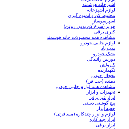
آشپزخانه هوشمند
لوازم آشپزخانه
مخلوط کن و آبمیوه گیری
اسپرسوساز
هواپز (سرخ کن بدون روغن)
کتری برقی
مشاهده همه محصولات خانه هوشمند
لوازم جانبی خودرو
پمپ باد
تشک خودرو
دوربین رانندگی
کارواش
نگهدارنده
یخچال خودرو
دمنده (جت فن)
مشاهده همه لوازم جانبی خودرو
تجهیزات و ابزار
ابزار غیر برقی
پیچ گوشتی دستی
جعبه ابزار
لوازم و ابزار چندکاره (مسافرتی)
ابزار چند کاره
ابزار برقی