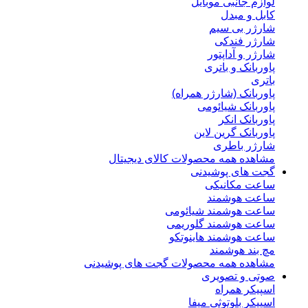
لوازم جانبی موبایل
کابل و مبدل
شارژر بی سیم
شارژر فندکی
شارژر و آداپتور
پاوربانک و باتری
باتری
پاوربانک (شارژر همراه)
پاوربانک شیائومی
پاوربانک انکر
پاوربانک گرین لاین
شارژر باطری
مشاهده همه محصولات کالای دیجیتال
گجت های پوشیدنی
ساعت مکانیکی
ساعت هوشمند
ساعت هوشمند شیائومی
ساعت هوشمند گلوریمی
ساعت هوشمند هاینوتکو
مچ بند هوشمند
مشاهده همه محصولات گجت های پوشیدنی
صوتی و تصویری
اسپیکر همراه
اسپیکر بلوتوثی میفا