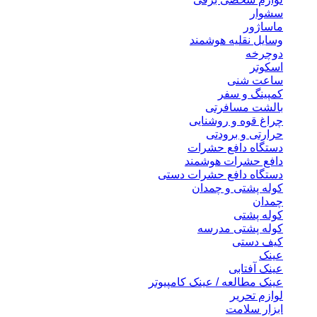
سشوار
ماساژور
وسایل نقلیه هوشمند
دوچرخه
اسکوتر
ساعت شنی
کمپینگ و سفر
بالشت مسافرتی
چراغ قوه و روشنایی
حرارتی و برودتی
دستگاه دافع حشرات
دافع حشرات هوشمند
دستگاه دافع حشرات دستی
کوله پشتی و چمدان
چمدان
کوله پشتی
کوله پشتی مدرسه
کیف دستی
عینک
عینک آفتابی
عینک مطالعه / عینک کامپیوتر
لوازم تحریر
ابزار سلامت