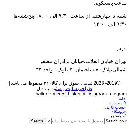
ساعت پاسخگویی
شنبه تا چهارشنبه از ساعت ۹:۳۰ الی ۱۸:۰۰ پنج‌شنبه‌ها
۹:۳۰ الی ۱۴:۰۰
آدرس
تهران،خیابان انقلاب،خیابان برادران مظفر
شمالی،پلاک۷۰،ساختمان۴۰،بلوک۱،واحد ۴۴
©2019- 2023 تمامی حقوق برای کالا۳۶۰ محفوظ می باشد |
طراحی سایت و سئو
: تیم دال
Twitter
Pinterest
Linkedin
Instagram
Telegram
خانه
0
سبدخرید
حساب کاربری
فروشگاه
جستجو
Search
Search input