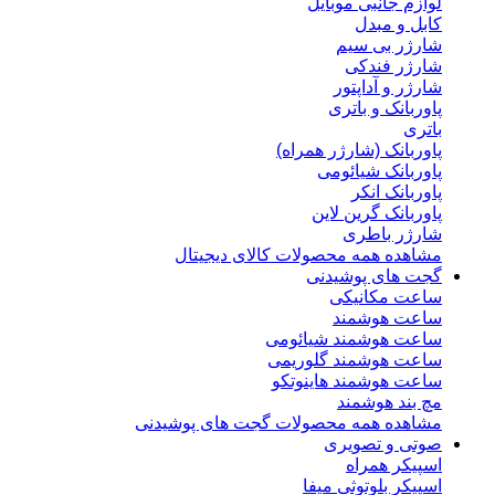
لوازم جانبی موبایل
کابل و مبدل
شارژر بی سیم
شارژر فندکی
شارژر و آداپتور
پاوربانک و باتری
باتری
پاوربانک (شارژر همراه)
پاوربانک شیائومی
پاوربانک انکر
پاوربانک گرین لاین
شارژر باطری
مشاهده همه محصولات کالای دیجیتال
گجت های پوشیدنی
ساعت مکانیکی
ساعت هوشمند
ساعت هوشمند شیائومی
ساعت هوشمند گلوریمی
ساعت هوشمند هاینوتکو
مچ بند هوشمند
مشاهده همه محصولات گجت های پوشیدنی
صوتی و تصویری
اسپیکر همراه
اسپیکر بلوتوثی میفا