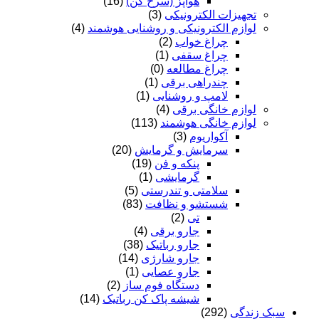
هواپز (سرخ کن)
(16)
تجهیزات الکترونیکی
(3)
لوازم الکترونیکی و روشنایی هوشمند
(4)
چراغ خواب
(2)
چراغ سقفی
(1)
چراغ مطالعه
(0)
چندراهی برقی
(1)
لامپ و روشنایی
(1)
لوازم خانگی برقی
(4)
لوازم خانگی هوشمند
(113)
آکواریوم
(3)
سرمایش و گرمایش
(20)
پنکه و فن
(19)
گرمایشی
(1)
سلامتی و تندرستی
(5)
شستشو و نظافت
(83)
تی
(2)
جارو برقی
(4)
جارو رباتیک
(38)
جارو شارژی
(14)
جارو عصایی
(1)
دستگاه فوم ساز
(2)
شیشه پاک کن رباتیک
(14)
سبک زندگی
(292)