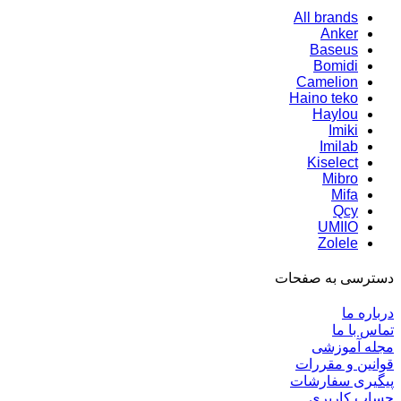
All brands
Anker
Baseus
Bomidi
Camelion
Haino teko
Haylou
Imiki
Imilab
Kiselect
Mibro
Mifa
Qcy
UMIIO
Zolele
دسترسی به صفحات
درباره ما
تماس با ما
مجله آموزشی
قوانین و مقررات
پیگیری سفارشات
حساب کاربری