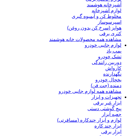
آشپزخانه هوشمند
لوازم آشپزخانه
مخلوط کن و آبمیوه گیری
اسپرسوساز
هواپز (سرخ کن بدون روغن)
کتری برقی
مشاهده همه محصولات خانه هوشمند
لوازم جانبی خودرو
پمپ باد
تشک خودرو
دوربین رانندگی
کارواش
نگهدارنده
یخچال خودرو
دمنده (جت فن)
مشاهده همه لوازم جانبی خودرو
تجهیزات و ابزار
ابزار غیر برقی
پیچ گوشتی دستی
جعبه ابزار
لوازم و ابزار چندکاره (مسافرتی)
ابزار چند کاره
ابزار برقی