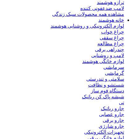
ترازو هوشمند
لامپ ضدعفونی کننده
مشاهده همه محصولات سبک زندگی
خانه هوشمند
لوازم الکترونیکی و روشنایی هوشمند
چراغ خواب
چراغ سقفی
چراغ مطالعه
چندراهی برقی
لامپ و روشنایی
لوازم خانگی هوشمند
سرمایشی
گرمایشی
سلامتی و تندرستی
شستشو و نظافت
دستگاه فوم ساز
شیشه پاک کن رباتیک
تی
جارو رباتیک
جارو عصایی
جارو برقی
جارو شارژی
تجهیزات الکترونیکی
لوازم خانگی برقی