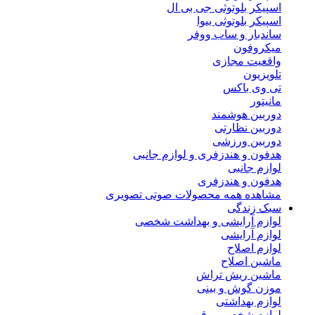
اسپیکر بلوتوثی جی بی ال
اسپیکر بلوتوثی بیوا
ساندبار و ساب ووفر
میکروفون
واقعیت مجازی
تلویزیون
تی وی باکس
مانیتور
دوربین هوشمند
دوربین نظارتی
دوربین ورزشی
هدفون و هندزفری و لوازم جانبی
لوازم جانبی
هدفون و هندزفری
مشاهده همه محصولات صوتی تصویری
سبک زندگی
لوازم آرایشی و بهداشت شخصی
لوازم آرایشی
لوازم اصلاح
ماشین اصلاح
ماشین ریش تراش
موزن گوش و بینی
لوازم بهداشتی
لوازم شخصی برقی