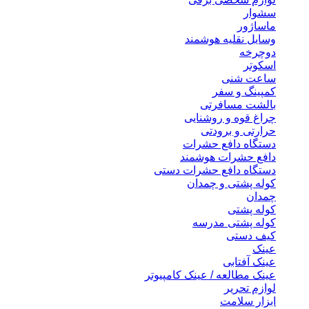
سشوار
ماساژور
وسایل نقلیه هوشمند
دوچرخه
اسکوتر
ساعت شنی
کمپینگ و سفر
بالشت مسافرتی
چراغ قوه و روشنایی
حرارتی و برودتی
دستگاه دافع حشرات
دافع حشرات هوشمند
دستگاه دافع حشرات دستی
کوله پشتی و چمدان
چمدان
کوله پشتی
کوله پشتی مدرسه
کیف دستی
عینک
عینک آفتابی
عینک مطالعه / عینک کامپیوتر
لوازم تحریر
ابزار سلامت