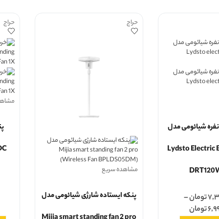
حراج
حراج
مشاهد
نفره شیائومی مدل
پن
DC
Lydsto Electric
مشاهده سریع
DRT120
پنکه ایستاده شارژی شیائومی مدل
۷,۳
تومان
–
۶,۹
تومان
Mijia smart standing fan 2 pro