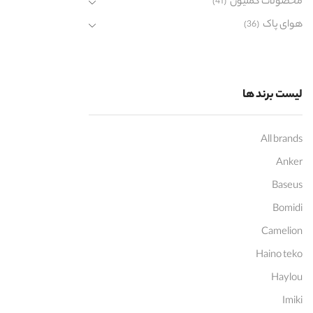
محصولات کملیون
(41)
هوای پاک
(36)
لیست برند ها
All brands
Anker
Baseus
Bomidi
Camelion
Haino teko
Haylou
Imiki