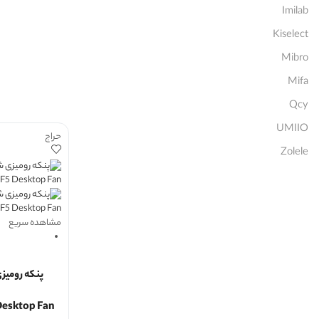
Imilab
Kiselect
Mibro
Mifa
Qcy
UMIIO
حراج
Zolele
مشاهده سریع
پنکه رومیز
esktop Fan