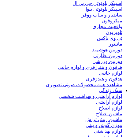
اسپیکر بلوتوثی جی بی ال
اسپیکر بلوتوثی بیوا
ساندبار و ساب ووفر
میکروفون
واقعیت مجازی
تلویزیون
تی وی باکس
مانیتور
دوربین هوشمند
دوربین نظارتی
دوربین ورزشی
هدفون و هندزفری و لوازم جانبی
لوازم جانبی
هدفون و هندزفری
مشاهده همه محصولات صوتی تصویری
سبک زندگی
لوازم آرایشی و بهداشت شخصی
لوازم آرایشی
لوازم اصلاح
ماشین اصلاح
ماشین ریش تراش
موزن گوش و بینی
لوازم بهداشتی
لوازم شخصی برقی