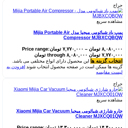
حراج
مشاهده سریع
پمپ باد شیائومی میجیا مدل Mijia Portable Air
Compressor MJBXCQBQW
۸,۰۸۰,۰۰۰
تومان
–
۷,۷۷۰,۰۰۰
تومان
Price range:
۷,۷۷۰,۰۰۰ تومان through ۸,۰۸۰,۰۰۰ تومان
انتخاب گزینه ها
این محصول دارای انواع مختلفی می باشد.
گزینه ها ممکن است در صفحه محصول انتخاب شوند
افزودن به
لیست مقایسه
حراج
مشاهده سریع
جارو شارژی شیائومی میجیا Xiaomi Mijia Car Vacuum
Cleaner MJXCQ01QW
۱۴,۴۰۰,۰۰۰
تومان
–
۱۳,۳۰۰,۰۰۰
تومان
Price range: