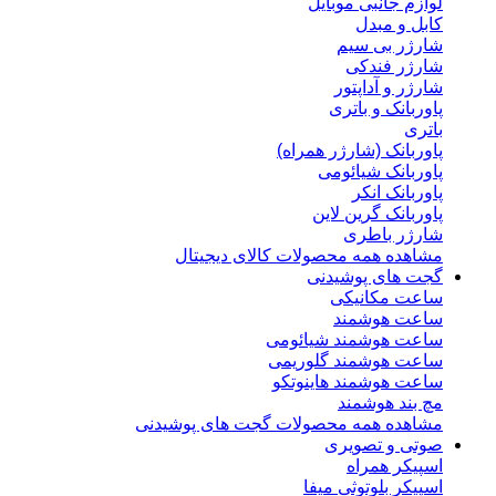
لوازم جانبی موبایل
کابل و مبدل
شارژر بی سیم
شارژر فندکی
شارژر و آداپتور
پاوربانک و باتری
باتری
پاوربانک (شارژر همراه)
پاوربانک شیائومی
پاوربانک انکر
پاوربانک گرین لاین
شارژر باطری
مشاهده همه محصولات کالای دیجیتال
گجت های پوشیدنی
ساعت مکانیکی
ساعت هوشمند
ساعت هوشمند شیائومی
ساعت هوشمند گلوریمی
ساعت هوشمند هاینوتکو
مچ بند هوشمند
مشاهده همه محصولات گجت های پوشیدنی
صوتی و تصویری
اسپیکر همراه
اسپیکر بلوتوثی میفا