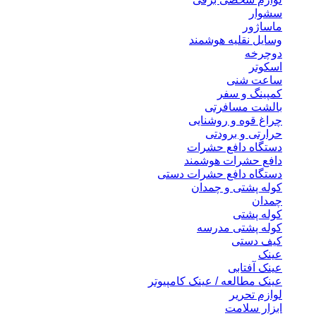
سشوار
ماساژور
وسایل نقلیه هوشمند
دوچرخه
اسکوتر
ساعت شنی
کمپینگ و سفر
بالشت مسافرتی
چراغ قوه و روشنایی
حرارتی و برودتی
دستگاه دافع حشرات
دافع حشرات هوشمند
دستگاه دافع حشرات دستی
کوله پشتی و چمدان
چمدان
کوله پشتی
کوله پشتی مدرسه
کیف دستی
عینک
عینک آفتابی
عینک مطالعه / عینک کامپیوتر
لوازم تحریر
ابزار سلامت