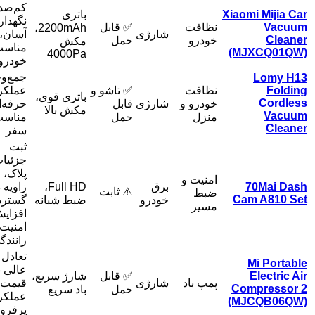
کم‌صدا
Xiaomi Mijia Car
باتری
نگهدار
Vacuum
نظافت
✅ قابل
2200mAh،
شارژی
آسان،
Cleaner
خودرو
حمل
مکش
مناس
(MJXCQ01QW)
4000Pa
خودرو
جمع‌وج
Lomy H13
Folding
نظافت
✅ تاشو و
عملکر
باتری قوی،
Cordless
خودرو و
شارژی
قابل
حرفه‌ا
مکش بالا
Vacuum
منزل
حمل
مناس
Cleaner
سفر
ثبت
جزئیا
پلاک،
امنیت و
70Mai Dash
برق
Full HD،
زاویه د
⚠️ ثابت
ضبط
Cam A810 Set
خودرو
ضبط شبانه
گسترد
مسیر
افزای
امنیت
رانندگ
تعادل
Mi Portable
عالی ب
Electric Air
✅ قابل
شارژ سریع،
پمپ باد
شارژی
قیمت 
Compressor 2
حمل
باد سریع
عملکر
(MJCQB06QW)
پرفر