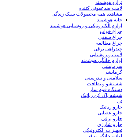
ترازو هوشمند
لامپ ضدعفونی کننده
مشاهده همه محصولات سبک زندگی
خانه هوشمند
لوازم الکترونیکی و روشنایی هوشمند
چراغ خواب
چراغ سقفی
چراغ مطالعه
چندراهی برقی
لامپ و روشنایی
لوازم خانگی هوشمند
سرمایشی
گرمایشی
سلامتی و تندرستی
شستشو و نظافت
دستگاه فوم ساز
شیشه پاک کن رباتیک
تی
جارو رباتیک
جارو عصایی
جارو برقی
جارو شارژی
تجهیزات الکترونیکی
لوازم خانگی برقی