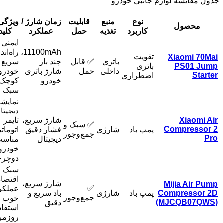
جدول مقایسه لوازم جانبی خودرو
نوع
منبع
قابلیت
زمان شارژ /
ویژگی‌
محصول
کاربرد
تغذیه
حمل
عملکرد
کلید
ایمنی ب
11100mAh،
راه‌اند
تقویت
Xiaomi 70Mai
باتری
✅ قابل
چند بار
سریع
PS01 Jump
باتری
داخلی
حمل
شارژ باتری
خودرو
Starter
اضطراری
خودرو
کوچک 
سبک
نمایش
دیجیتا
Xiaomi Air
شارژ سریع،
تایمر
✅ سبک و
Compressor 2
پمپ باد
شارژی
فشار دقیق
اتومات
جمع‌وجور
Pro
دیجیتال
مناس
خودرو 
دوچرخ
سبک و
اقتصا
شارژ سریع،
Mijia Air Pump
✅
عملکر
Compressor 2D
پمپ باد
شارژی
باد سریع و
جمع‌وجور
خوب ب
(MJCQB07QWS)
دقیق
استفاد
روزمر