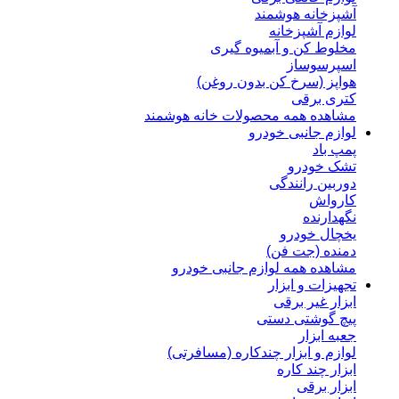
آشپزخانه هوشمند
لوازم آشپزخانه
مخلوط کن و آبمیوه گیری
اسپرسوساز
هواپز (سرخ کن بدون روغن)
کتری برقی
مشاهده همه محصولات خانه هوشمند
لوازم جانبی خودرو
پمپ باد
تشک خودرو
دوربین رانندگی
کارواش
نگهدارنده
یخچال خودرو
دمنده (جت فن)
مشاهده همه لوازم جانبی خودرو
تجهیزات و ابزار
ابزار غیر برقی
پیچ گوشتی دستی
جعبه ابزار
لوازم و ابزار چندکاره (مسافرتی)
ابزار چند کاره
ابزار برقی