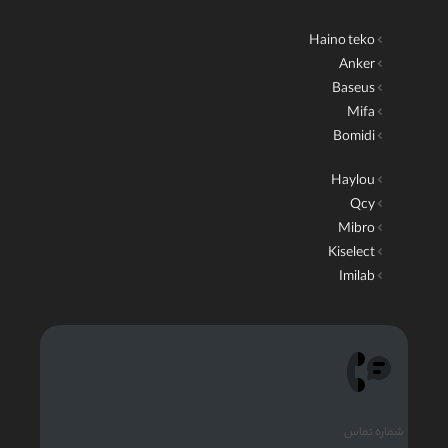
Haino teko
Anker
Baseus
Mifa
Bomidi
Haylou
Qcy
Mibro
Kiselect
Imilab
شماره تماس