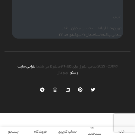
آدرس
تهران،خیابان انقلاب،خیابان برادران مظفر
شمالی،پلاک۷۰،ساختمان۴۰،بلوک۱،واحد ۴۴
©2019- 2023 تمامی حقوق برای کالا۳۶۰ محفوظ می باشد |
طراحی سایت
و سئو
: تیم دال
0
خانه
حساب کاربری
فروشگاه
جستجو
سبدخرید