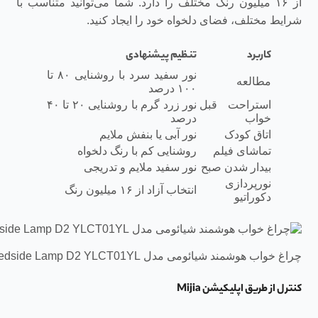
از ۱۶ میلیون رنگ مختلف را دارد. شما می‌توانید متناسب با
شرایط مختلف، فضای دلخواه خود را ایجاد کنید.
کاربرد
تنظیم پیشنهادی
نور سفید سرد با روشنایی ۸۰ تا
مطالعه
۱۰۰ درصد
استراحت قبل
نور زرد گرم با روشنایی ۲۰ تا ۴۰
خواب
درصد
اتاق کودک
نور آبی یا بنفش ملایم
تماشای فیلم
روشنایی کم با رنگ دلخواه
بیدار شدن صبح
نور سفید ملایم و تدریجی
نورپردازی
انتخاب آزاد از ۱۶ میلیون رنگ
دکوراتیو
چراغ خواب هوشمند شیائومی مدل Xiaomi Yeelight Bedside Lamp D2 YLCT01YL
کنترل از طریق اپلیکیشن Mijia