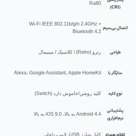
رندر رنگی
Ra80
(CRI)
Wi-Fi IEEE 802.11b/g/n 2.4GHz +
اتصال بی‌سیم
Bluetooth 4.2
طراحی
رترو (Retro) / کلاسیک / مینیمال
سازگار با
Alexa، Google Assistant، Apple HomeKit
نوع کلید
کلید روشن/خاموش دارد (Switch)
پشتیبانی
Android 4.4 به بالا، iOS 9.0 به بالا
نرم‌افزاری
اقلام همراه
کابل شارژ USB، لامپ داخلی