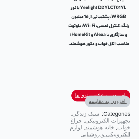
Yeelight D2 YLCT01YL با نور
WRGB، پشتیبانی از 16 میلیون
رنگ، کنترل لمسی، Wi-Fi، بلوتوث
و سازگاری با Alexa و HomeKit؛
مناسب اتاق خواب و دکور هوشمند.
افزودن به علاقه مندی ها
افزودن به مقایسه
Categories:
سبک زندگی
,
تجهیزات الکترونیکی
,
چراغ
خواب
,
خانه هوشمند
,
لوازم
الکترونیکی و روشنایی