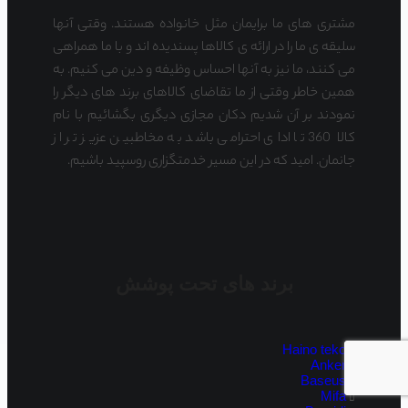
مشتری های ما برایمان مثل خانواده هستند. وقتی آنها
سلیقه ی ما را در ارائه ی کالاها پسندیده اند و با ما همراهی
می کنند، ما نیز به آنها احساس وظیفه و دین می کنیم. به
همین خاطر وقتی از ما تقاضای کالاهای برند های دیگر را
نمودند بر آن شدیم دکان مجازی دیگری بگشائیم با نام
کالا 360 تا ادای احترامی باشد به مخاطبین عزیز تر از
جانمان. امید که در این مسیر خدمتگزاری روسپید باشیم.
برند های تحت پوشش
Haino teko
Anker
Baseus
Mifa