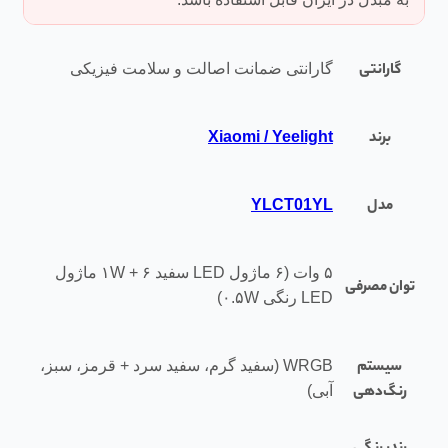
گارانتی
گارانتی ضمانت اصالت و سلامت فیزیکی
برند
Xiaomi / Yeelight
مدل
YLCT01YL
۵ وات (۶ ماژول LED سفید ۱W + ۶ ماژول
توان مصرفی
LED رنگی ۰.۵W)
سیستم
WRGB (سفید گرم، سفید سرد + قرمز، سبز،
رنگ‌دهی
آبی)