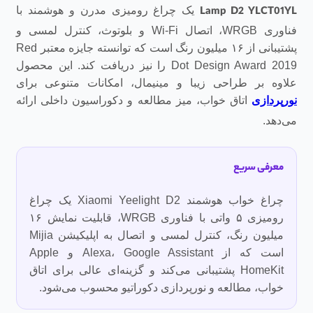
Lamp D2 YLCT01YL
یک چراغ رومیزی مدرن و هوشمند با
فناوری WRGB، اتصال Wi-Fi و بلوتوث، کنترل لمسی و
پشتیبانی از ۱۶ میلیون رنگ است که توانسته جایزه معتبر Red
Dot Design Award 2019 را نیز دریافت کند. این محصول
علاوه بر طراحی زیبا و مینیمال، امکانات متنوعی برای
نورپردازی
اتاق خواب، میز مطالعه و دکوراسیون داخلی ارائه
می‌دهد.
معرفی سریع
چراغ خواب هوشمند Xiaomi Yeelight D2 یک چراغ
رومیزی ۵ واتی با فناوری WRGB، قابلیت نمایش ۱۶
میلیون رنگ، کنترل لمسی و اتصال به اپلیکیشن Mijia
است که از Alexa، Google Assistant و Apple
HomeKit پشتیبانی می‌کند و گزینه‌ای عالی برای اتاق
خواب، مطالعه و نورپردازی دکوراتیو محسوب می‌شود.