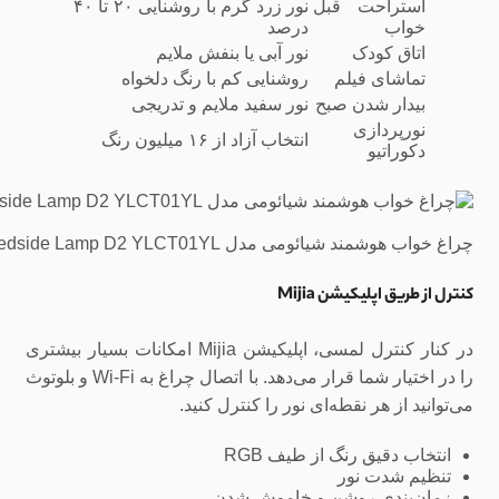
استراحت قبل
نور زرد گرم با روشنایی ۲۰ تا ۴۰
خواب
درصد
اتاق کودک
نور آبی یا بنفش ملایم
تماشای فیلم
روشنایی کم با رنگ دلخواه
بیدار شدن صبح
نور سفید ملایم و تدریجی
نورپردازی
انتخاب آزاد از ۱۶ میلیون رنگ
دکوراتیو
چراغ خواب هوشمند شیائومی مدل Xiaomi Yeelight Bedside Lamp D2 YLCT01YL
کنترل از طریق اپلیکیشن Mijia
در کنار کنترل لمسی، اپلیکیشن Mijia امکانات بسیار بیشتری
را در اختیار شما قرار می‌دهد. با اتصال چراغ به Wi-Fi و بلوتوث
می‌توانید از هر نقطه‌ای نور را کنترل کنید.
انتخاب دقیق رنگ از طیف RGB
تنظیم شدت نور
زمان‌بندی روشن و خاموش شدن