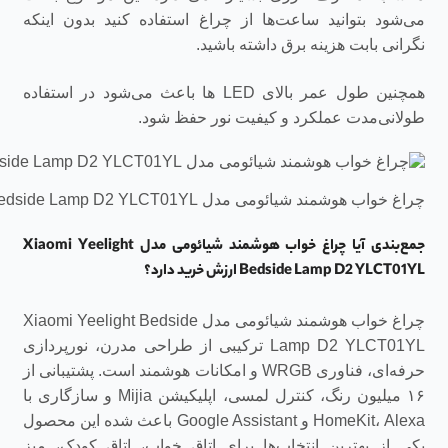
می‌شود بتوانید ساعت‌ها از چراغ استفاده کنید بدون اینکه
نگرانی بابت هزینه برق داشته باشید.
همچنین طول عمر بالای LED ها باعث می‌شود در استفاده
طولانی‌مدت عملکرد و کیفیت نور حفظ شود.
چراغ خواب هوشمند شیائومی مدل Xiaomi Yeelight Bedside Lamp D2 YLCT01YL
جمع‌بندی آیا چراغ خواب هوشمند شیائومی مدل Xiaomi Yeelight
Bedside Lamp D2 YLCT01YL ارزش خرید دارد؟
چراغ خواب هوشمند شیائومی مدل Xiaomi Yeelight Bedside
Lamp D2 YLCT01YL ترکیبی از طراحی مدرن، نورپردازی
حرفه‌ای، فناوری WRGB و امکانات هوشمند است. پشتیبانی از
۱۶ میلیون رنگ، کنترل لمسی، اپلیکیشن Mijia و سازگاری با
HomeKit، Alexa و Google Assistant باعث شده این محصول
یکی از بهترین انتخاب‌ها برای اتاق خواب، اتاق کودک، میز