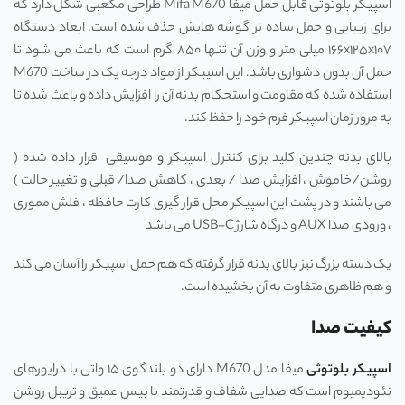
اسپیکر بلوتوثی قابل حمل میفا Mifa M670 طراحی مکعبی شکل دارد که
برای زیبایی و حمل ساده ‌تر گوشه ‌هایش حذف شده است. ابعاد دستگاه
۱۶۶x۱۲۵x۱۰۷ میلی‌ متر و وزن آن تنها ۸۵۰ گرم است که باعث می‌ شود تا
حمل آن بدون دشواری باشد. این اسپیکر از مواد درجه یک در ساخت M670
استفاده شده که مقاومت و استحکام بدنه آن را افزایش داده و باعث شده تا
به مرور زمان اسپیکر فرم خود را حفظ کند.
بالای بدنه چندین کلید برای کنترل اسپیکر و موسیقی قرار داده شده (
روشن/خاموش ، افزایش صدا / بعدی ، کاهش صدا/ قبلی و تغییر حالت )
می باشند و در پشت این اسپیکر محل قرار گیری کارت حافظه ، فلش مموری
، ورودی صدا AUX و درگاه شارژ USB-C می باشد
یک دسته بزرگ نیز بالای بدنه قرار گرفته که هم حمل اسپیکر را آسان می ‌کند
و هم ظاهری متفاوت به آن بخشیده است.
کیفیت صدا
اسپیکر بلوتوثی
میفا مدل M670 دارای دو بلندگوی ۱۵ واتی با درایورهای
نئودیمیوم است که صدایی شفاف و قدرتمند با بیس عمیق و تریبل روشن