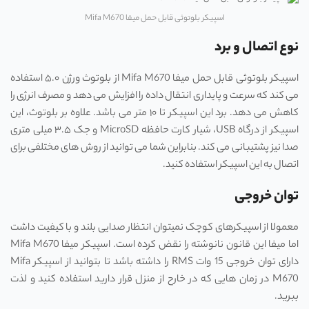
اسپیکر بلوتوثی قابل حمل میفا Mifa M670
نوع اتصال و برد
اسپیکر بلوتوثی قابل حمل میفا Mifa M670 از بلوتوث ورژن ۵.۰ استفاده
می ‌کند که سرعت و پایداری انتقال داده را افزایش می‌ دهد و مصرف انرژی را
کاهش می ‌دهد. برد این اسپیکر تا ۱۰ متر می ‌باشد. علاوه بر بلوتوث، این
اسپیکر از درگاه USB، شیار کارت حافظه MicroSD و جک ۳.۵ میلی ‌متری
صدا نیز پشتیبانی می‌ کند. بنابراین شما می ‌توانید از روش‌ های مختلفی برای
اتصال به این اسپیکر استفاده کنید.
توان خروجی
معمولا از اسپیکرهای کوچک نمیتوان انتظار صدایی بلند و با کیفیت داشت
اما میفا این قانون نانوشته را نقض کرده است. اسپیکر میفا Mifa M670
دارای توان خروجی 15 وات RMS را داشته باشد تا بتوانید از اسپیکر Mifa
M670 در زمان هایی که در خارح از منزل قرار دارید استفاده کنید و لذت
ببرید.