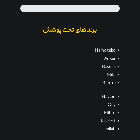
برند های تحت پوشش
Haino teko
Anker
Baseus
Mifa
Bomidi
Haylou
Qcy
Mibro
Kiselect
Imilab