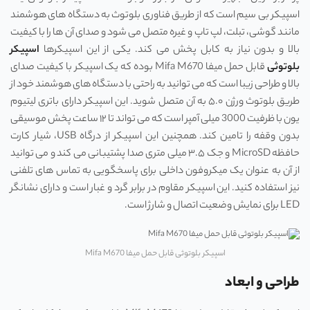
اسپیکر بی‌ سیم است که از طریق فناوری بلوتوث به دستگاه ‌های هوشمند
مانند گوشی، تبلت، لپ ‌تاپ و غیره متصل می ‌شود و صدای آن ‌ها را با کیفیت
بالا و بدون نیاز به کابل پخش می‌ کند. یکی از این اسپیکرها
اسپیکر
بلوتوثی
قابل حمل میفا Mifa M670 بوده که یک اسپیکر با کیفیت صدای
بالا و طراحی زیبا است که می ‌توانید به راحتی با دستگاه‌ های هوشمند خود از
طریق بلوتوث ورژن ۵.۰ به آن متصل شوید. این اسپیکر دارای باتری لیتیوم
یون با ظرفیت 3000 میلی آمپر است که می‌ تواند تا ۱۲ ساعت پخش موسیقی
بدون وقفه را تامین کند. همچنین این اسپیکر از درگاه USB، شیار کارت
حافظه MicroSD و جک ۳.۵ میلی ‌متری صدا پشتیبانی می ‌کند و می ‌توانید
از آن به عنوان یک میکروفون داخلی برای پاسخگویی به تماس ‌های تلفنی
نیز استفاده کنید. این اسپیکر مقاوم در برابر گرد و غبار است و دارای نشانگر
LED برای نمایش وضعیت اتصال و شارژ است.
اسپیکر بلوتوثی قابل حمل میفا Mifa M670
طراحی و ابعاد