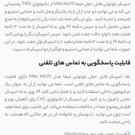
اسپیکر بلوتوثی قابل حمل میفا Mifa M670 از تکنولوژی TWS پشتیبانی
می‌ کند و می ‌توانید دو عدد از آن را به یکدیگر وصل کنید و صدایی استریو و
قدرتمند را تجربه کنید . برای این کار، شما باید ابتدا یکی از اسپیکر‌ها را به منبع
صوتی متصل کنید و سپس دکمه M روی بدنه اسپیکر را به مدت ۳ ثانیه
فشار دهید تا وارد حالت جفت‌ شدن شود. سپس اسپیکر دیگر را روشن کنید
و دکمه M را به مدت ۳ ثانیه فشار دهید تا با اسپیکر اول جفت شود. در این
صورت، شما می‌ توانید از صدایی استریو و فراگیر از دو اسپیکر لذت ببرید.
قابلیت پاسخگویی به تماس های تلفنی
بله، اسپیکر قابل حمل بلوتوثی میفا مدل Mifa M670 دارای قابلیت
پاسخگویی به تماس ‌های تلفنی است. شما می ‌توانید از آن به عنوان یک
میکروفون داخلی استفاده کنید و با فشار دادن کلید M روی بدنه اسپیکر،
تماس را قبول یا رد کنید. این اسپیکر از تکنولوژی CVC برای کاهش نویز و
افزایش وضوح صدا در مکالمات استفاده می‌کند. این قابلیت برای شما مفید
است چون می ‌توانید با دوستان و خانواده ‌تان در هر مکانی که هستید، به
راحتی صحبت کنید.