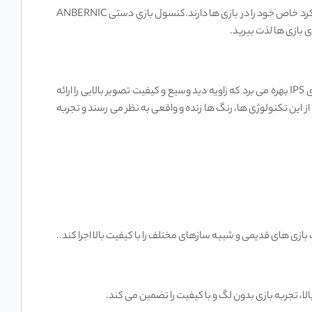
این دستگاه دارای دکمه‌ های جهت ‌نما، دکمه ‌های A، B، X، Y، دکمه‌ های L1، L2، R1، R2، و دکمه ‌های Start، Select و Home است که هر کدام عملکرد خاص خود را در بازی‌ ها دارند.کنسول بازی دستی ANBERNIC
کنسول بازی دستی ANBERNIC RG35XX دارای صفحه نمایش 3.5 اینچی IPS با رزولوشن 640*480 پیکسل است. این صفحه نمایش از تکنولوژی IPS بهره می ‌برد که زاویه دید وسیع و کیفیت تصویر بالایی را ارائه
د. به دلیل استفاده از این تکنولوژی ‌ها، رنگ ‌ها زنده و واقعی به نظر می ‌رسند و تجربه