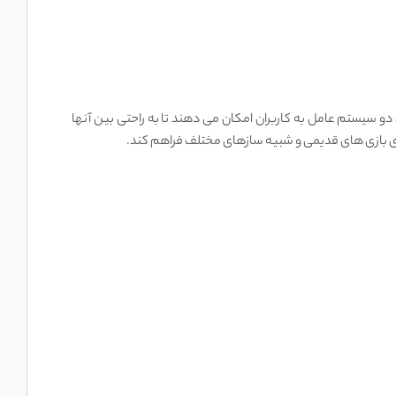
ستی ANBERNIC RG35XX از سیستم عامل لینوکس بهره می ‌برد و دارای دو سیستم عامل است: سیستم رسمی و GarlicOS. این دو سیستم عامل به کاربران امکان می ‌دهند تا به راحتی بین آنها
ای بازی‌ های قدیمی و شبیه‌ سازهای مختلف فراهم کند.