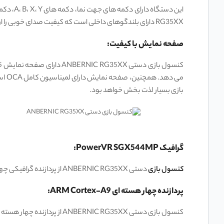
RG35XX دارای بلندگوهای داخلی است که کیفیت صدای خوبی را ارائه می ‌دهند. این بلندگوها به شما امکان می‌ دهند تا بدون نیاز به هدفون از صدای بازی ‌ها لذت ببرید.
صفحه نمایش با کیفیت:
می‌
بازی بسیار لذت‌ بخش خواهد بود.
گرافیک PowerVR SGX544MP:
کنسول بازی
دستی ANBERNIC RG35XX از پردازنده گرافیکی چهار هسته‌ ای PowerVR SGX544MP بهره می ‌برد. این پردازنده گرافیکی قادر است بازی‌ های قدیمی و شبیه ‌سازهای مختلف را با کیفیت بالا اجرا کند..
پردازنده چهار هسته‌ ای ARM Cortex-A9:
کنسول بازی دستی ANBERNIC RG35XX از پردازنده چهار هسته‌ ای ARM Cortex-A9 بهره می ‌برد. این پردازنده با چهار هسته قدرتمند و فرکانس بالا، تجربه بازی بدون لگ و با کیفیت را تضمین می ‌کند.