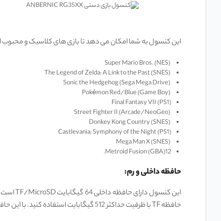
این کنسول به شما امکان می ‌دهد تا بازی ‌های کلاسیک و محبوب از این
Super Mario Bros. (NES)
The Legend of Zelda: A Link to the Past (SNES)
Sonic the Hedgehog (Sega Mega Drive)
Pokémon Red/Blue (Game Boy)
Final Fantasy VII (PS1)
Street Fighter II (Arcade/NeoGeo)
Donkey Kong Country (SNES)
Castlevania: Symphony of the Night (PS1)
Mega Man X (SNES)
Metroid Fusion (GBA)12.
حافظه داخلی و رم:
این کنسو
حافظه TF با ظرفیت حداکثر 512 گیگابایت استفاده کنید. با این حافظه شما می توانید بازی ‌های بیشتری را ذخیره و اجرا کنید و از فضای کافی برای ذخیره ‌سازی فایل ‌های مختلف برخوردار باشید.