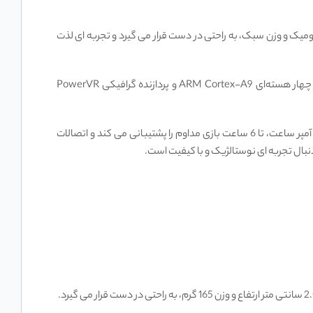
حی ارگونومیک و وزن سبک، به راحتی در دست قرار می‌ گیرد و تجربه ‌ای لذت
صفحه نمایش 3.5 اینچی IPS با رزولوشن بالا، کیفیت تصویر فوق ‌العاده‌ای را ارائه می‌ دهد و رنگ ‌ها را زنده و واقعی نمایش می ‌دهد. پردازنده چهار هسته‌ای ARM Cortex-A9 و پردازنده گرافیکی PowerVR
با پشتیبانی از بیش از 20 نوع شبیه‌ ساز مختلف، این کنسول امکان بازی با عناوین محبوب گذشته را به شما می ‌دهد. باتری با ظرفیت 2600 میلی ‌آمپر ساعت، تا 6 ساعت بازی مداوم را پشتیبانی می‌ کند و اتصالات