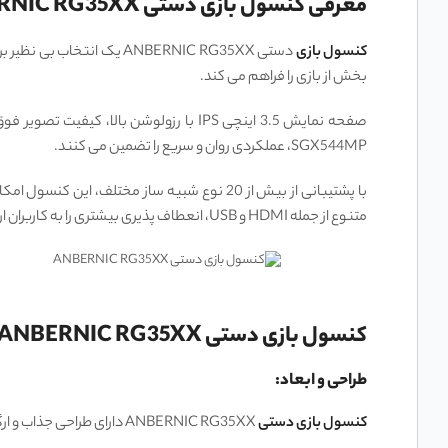
معرفی کنسول بازی دستی ANBERNIC RG35XX
کنسول بازی
دستی ANBERNIC RG35XX یک 
‌بخش از بازی را فراهم می ‌کند.
SGX544MP، عملکردی روان و سریع را تضمین می‌ کنند.
متنوع از جمله HDMI و USB، انعطاف ‌پذیری بیشتری را به کاربران ارائه می ‌دهد ANBERNIC RG35XX .، یک همراه عالی برای هر گیمری است که به دنبال تجربه‌ ای نوستالژیک و با کیفیت است.
کنسول بازی دستی ANBERNIC RG35XX
طراحی و ابعاد:
کنسول بازی دستی
ANBERNIC RG35XX دارای طراحی جذاب و ارگونومیک است. این کنسول با ابعاد 11.7 سانتی ‌متر طول، 8.1 سانتی ‌متر عرض و 2.0 سانتی ‌متر ارتفاع و وزن 165 گرم، به راحتی در دست قرار می ‌گیرد.