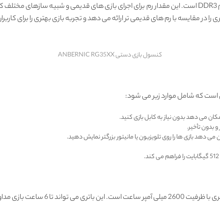
علاوه بر این، کنسول ANBERNIC RG35XX دارای 256 مگابایت رم DDR3 است. این مقدار رم برای اجرای بازی ‌های
کنسول بازی دستی ANBERNIC RG35XX
و بدون تأخیر.