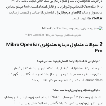
در حرکت همراهتان باشد و هم در کارایی شما خللی ایجاد نکند، Mibro
OpenEar Pro انتخابی واقع‌گرایانه و قابل اعتماد است. شما می‌توانید این
محصول و سایر
کالاهای دیجیتال
را با اطمینان از اصالت و کیفیت از سایت
Kala360.ir
تهیه کنید.
معرفی هندزفری بی‌سیم مدل Mibro OpenEar Pro
❓ سوالات متداول درباره هندزفری Mibro OpenEar
Pro
آیا طراحی Open-Ear باعث کاهش کیفیت صدا می‌شود؟
خیر. طراحی Open-Ear به‌گونه‌ای است که بدون ورود به کانال گوش،
صدای محیط را حفظ می‌کند و در عین حال با درایور سه‌مگنتی و الگوریتم
HammerBass، صدایی شفاف و بیس‌دار ارائه می‌دهد.
آیا این هندزفری برای ورزش مناسب است؟
بله. با وزن سبک ۷.۲ گرم، مقاومت IPX4 در برابر تعریق و طراحی بدون فشار،
این مدل برای دویدن، تمرینات باشگاهی و فعالیت‌های بیرونی کاملاً