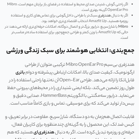
اگر راحتی گوش، شنیدن صدای محیط و استفاده در فضای باز برایتان مهم است، Mibro
OpenEar Pro گزینه بهتری است.
اگر به دنبال
هندزفری
سبک‌تر با طراحی داخل‌گوشی برای تماس‌های کاری و استفاده
روزمره هستید، Amazfit Up انتخاب اقتصادی‌تری خواهد بود.
Mibro
با شارژ سریع، درایور بزرگ‌تر و اتصال دوگانه، امکانات حرفه‌ای‌تری ارائه می‌دهد؛ در
حالی که Amazfit Up با وزن کمتر و طراحی جمع‌وجور، برای استفاده ساده‌تر مناسب‌تر
است.
جمع‌بندی: انتخابی هوشمند برای سبک زندگی ورزشی
هندزفری بی‌سیم Mibro OpenEar Pro ترکیبی متوازن از طراحی
ارگونومیک، کیفیت صدای بالا، امکانات ارتباطی پیشرفته و دوام
باتری
قابل‌اتکا را ارائه می‌دهد. طراحی Open-Ear آن نه‌تنها راحتی استفاده را در
طول روز تضمین می‌کند، بلکه ایمنی شنیداری را در محیط‌های بیرونی حفظ
می‌نماید. درایور سه‌مگنتی با الگوریتم HammerBass، صدایی دقیق و
بیس‌دار تولید می‌کند که برای موسیقی، تماس و بازی کاملاً مناسب است.
قابلیت اتصال هم‌زمان به دو دستگاه، شارژ سریع، مقاومت در برابر تعریق، و
کیس ضد لک، این محصول را به گزینه‌ای چندمنظوره برای کاربران فعال،
حرفه‌ای و روزمره تبدیل کرده است. اگر به دنبال
هندزفری‌ای
هستید که هم