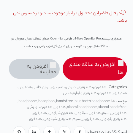
در حال حاضر این محصول در انبار موجود نیست و در دسترس نمی
باشد.
هندزفری بی‌سیم Mibro OpenEar Pro با طراحی Open-Ear، صدای شفاف، اتصال هم‌زمان دو
دستگاه، شارژ سریع و مقاومت در برابر تعریق، گزینه‌ای حرفه‌ای و راحت است.
افزودن به علاقه مندی
افزودن به
مقایسه
ها
Categories:
هدفون و هندزفری
,
صوتی و تصویری
,
لوازم جانبی هدفون و
هندزفری
,
هدفون و هندزفری و لوازم جانبی
برچسب ها:
bluetooth headphone
,
handsfree
,
headphon
,
headphone
,
xiaomi handsfree
,
xiaomi headphone
,
هدفون
,
هدفون بلوتوثی
,
هدفون بی سیم
,
هدفون شیائومی
,
هدفون شیاومی
,
هندزفری
,
هندزفری بلوتوثی
,
هندزفری بی سیم
,
هندزفری شیائومی
,
هندفری
اشتراک گذاری این محصول: