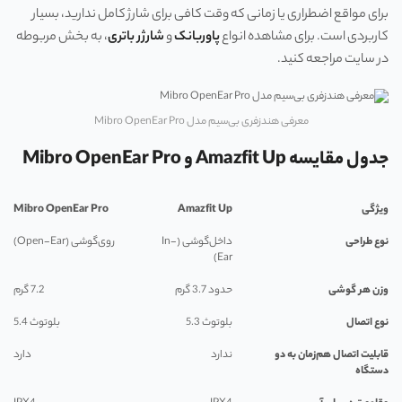
برای مواقع اضطراری یا زمانی که وقت کافی برای شارژ کامل ندارید، بسیار
کاربردی است. برای مشاهده انواع
پاوربانک
و
شارژر باتری
، به بخش مربوطه
در سایت مراجعه کنید.
معرفی هندزفری بی‌سیم مدل Mibro OpenEar Pro
جدول مقایسه Amazfit Up و Mibro OpenEar Pro
ویژگی
Amazfit Up
Mibro OpenEar Pro
نوع طراحی
داخل‌گوشی (In-
روی‌گوشی (Open-Ear)
Ear)
وزن هر گوشی
حدود 3.7 گرم
7.2 گرم
نوع اتصال
بلوتوث 5.3
بلوتوث 5.4
قابلیت اتصال هم‌زمان به دو
ندارد
دارد
دستگاه