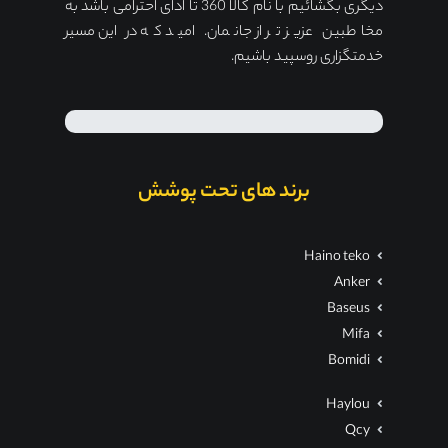
دیگری بگشائیم با نام کالا 360 تا ادای احترامی باشد به
مخاطبین عزیز تر از جانمان. امید که در این مسیر
خدمتگزاری روسپید باشیم.
برند های تحت پوشش
Haino teko
Anker
Baseus
Mifa
Bomidi
Haylou
Qcy