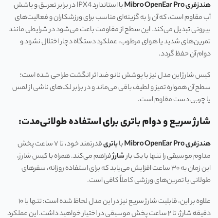
هندزفری Mibro OpenEar Pro
با استاندارد IPX4 در برابر تعریق و پاشش
آب مقاوم است، که آن را به گزینه‌ای مناسب برای ورزشکاران و فعالیت‌های
بیرونی تبدیل می‌کند. این سطح از مقاومت باعث می‌شود در شرایطی مانند
تمرین‌های شدید یا هوای مرطوب، عملکرد دستگاه دچار اختلال نشود و
دوام آن حفظ گردد.
کیس شارژ این مدل نیز با پوشش نانو ضد اثر انگشت طراحی شده است؛
سطح آن همواره تمیز و لطیف باقی می‌ماند و در برابر لک‌های ناشی از لمس
یا چربی دست مقاوم است.
شارژ سریع و دوام باتری برای استفاده طولانی‌مدت:
هندزفری Mibro OpenEar Pro
با
باتری
قدرتمند خود، تا ۷ ساعت پخش
مداوم موسیقی را تنها با یک بار
شارژ
فراهم می‌کند. همراه با کیس شارژ،
این زمان به ۳۰ ساعت افزایش می‌یابد که برای استفاده روزانه، سفرهای
طولانی یا تمرین‌های ورزشی کاملاً کافی است.
علاوه بر این، قابلیت شارژ سریع نیز در این مدل لحاظ شده است: تنها با ۱۰
دقیقه شارژ، تا ۲ ساعت پخش موسیقی در اختیار خواهید داشت. این عملکرد