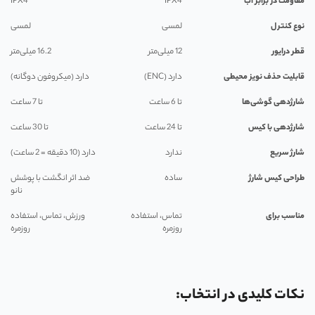
مقاومت در برابر آب
IPX4
IPX4
نوع کنترل
لمسی
لمسی
قطر درایور
12 میلی‌متر
16.2 میلی‌متر
قابلیت حذف نویز محیطی
دارد (ENC)
دارد (میکروفون دوگانه)
شارژدهی گوشی‌ها
تا 6 ساعت
تا 7 ساعت
شارژدهی با کیس
تا 24 ساعت
تا 30 ساعت
شارژ سریع
ندارد
دارد (10 دقیقه = 2 ساعت)
طراحی کیس شارژ
ساده
ضد اثر انگشت با پوشش
نانو
مناسب برای
تماس، استفاده
ورزش، تماس، استفاده
روزمره
روزمره
نکات کلیدی در انتخاب: