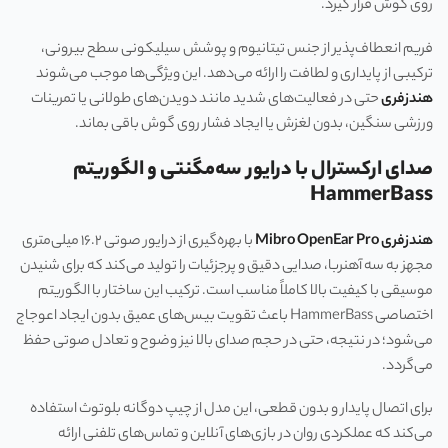
روی گوش قرار گیرد.
فریم انعطاف‌پذیر از جنس تیتانیوم و پوشش سیلیکونی سطح بیرونی،
ترکیبی از پایداری و لطافت را ارائه می‌دهد. این ویژگی‌ها موجب می‌شوند
هندزفری
حتی در فعالیت‌های شدید مانند دویدن‌های طولانی یا تمرینات
ورزشی سنگین، بدون لغزش یا ایجاد فشار روی گوش باقی بماند.
صدای ارکسترال با درایور سه‌مگنتی و الگوریتم
HammerBass
هندزفری Mibro OpenEar Pro
با بهره‌گیری از درایور صوتی ۱۶.۲ میلی‌متری
مجهز به سه آهنربا، صدایی دقیق و پرجزئیات را تولید می‌کند که برای شنیدن
موسیقی با کیفیت بالا کاملاً مناسب است. ترکیب این ساختار با الگوریتم
اختصاصی HammerBass باعث تقویت بیس‌های عمیق بدون ایجاد اعوجاج
می‌شود؛ در نتیجه، حتی در حجم صدای بالا نیز وضوح و تعادل صوتی حفظ
می‌گردد.
برای اتصال پایدار و بدون قطعی، این مدل از چیپ دوگانه بلوتوث استفاده
می‌کند که عملکردی روان در بازی‌های آنلاین و تماس‌های تلفنی ارائه