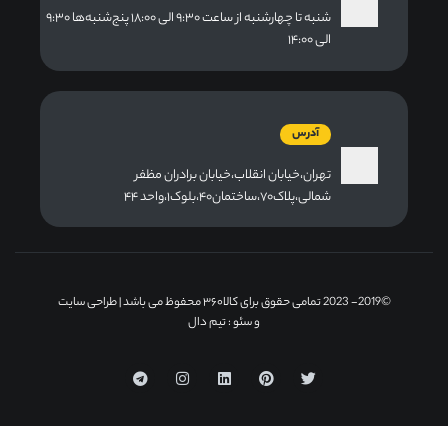
شنبه تا چهارشنبه از ساعت ۹:۳۰ الی ۱۸:۰۰ پنج‌شنبه‌ها ۹:۳۰
الی ۱۴:۰۰
آدرس
تهران،خیابان انقلاب،خیابان برادران مظفر
شمالی،پلاک۷۰،ساختمان۴۰،بلوک۱،واحد ۴۴
©2019- 2023 تمامی حقوق برای کالا۳۶۰ محفوظ می باشد |
طراحی سایت
و سئو
: تیم دال