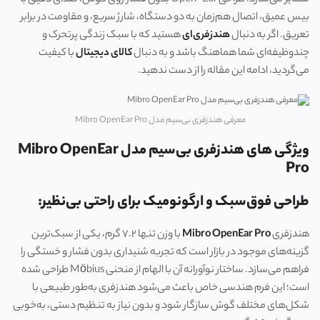
متمایز می‌سازد: طراحی Open-Ear بدون فشار روی گوش، صدای دقیق با
بیس عمیق، اتصال هم‌زمان به دو دستگاه، شارژ سریع، و مقاومت در برابر
تعریق. اگر به دنبال
هندزفری‌ای
هستید که با سبک زندگی پرتحرک و
چندوظیفه‌ای شما هماهنگ باشد و به دنبال
کالای دیجیتال
با کیفیت
می‌گردید، ادامه این مقاله را از دست ندهید.
معرفی هندزفری بی‌سیم مدل Mibro OpenEar Pro
ویژگی های هندزفری بی‌سیم مدل Mibro OpenEar
Pro
طراحی فوق‌سبک و ارگونومیک برای راحتی بی‌نظیر:
هندزفری
Mibro OpenEar Pro
با وزن تنها ۷.۲ گرم، یکی از سبک‌ترین
گزینه‌های موجود در بازار است که تجربه شنیداری بدون فشار و خستگی را
فراهم می‌سازد. ساختار نوآورانه آن با الهام از منحنی Möbius طراحی شده
است؛ این فرم هندسی خاص باعث می‌شود هندزفری به‌طور طبیعی با
شکل‌های مختلف گوش سازگار شود و بدون نیاز به تنظیم دستی، به‌خوبی