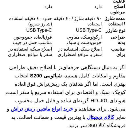
قابلیت
اصلاح
دارد
دارد
مرطوب
مدت شارژ
۹۰ دقیقه شارژ / ۶۰ دقیقه
حدود ۶۰ دقیقه استفاده
/ استفاده
استفاده
(شارژ سریع)
USB Type-C
USB Type-C
نوع شارژر
طراحی
ارگونومیک، مقاوم،
فوق‌العاده جمع‌وجور،
بدنه
خوش‌دست و سبک
مناسب حمل در جیب
مناسب
اصلاح سبک، استفاده در
اصلاح سبک، استفاده در
برای
سفر یا مواقع اضطراری
سفر یا مواقع اضطراری
اگر به دنبال دستگاهی حرفه‌ای‌تر با اصلاح دقیق، طراحی
مقاوم و امکانات کامل هستید،
شیائومی S200
انتخاب
بهتری است. اما اگر هدفتان یک ریش‌تراش فوق‌العاده
کوچک، سبک و اقتصادی برای استفاده سریع یا سفر است،
هیوندای HD-J01 گزینه‌ای ساده و قابل حمل محسوب
می‌شود. برای مشاهده و
خرید انواع ماشین ریش تراش
و
سایر
کالای دیجیتال
با بهترین قیمت و ضمانت اصالت، به
فروشگاه کالا 360 سر بزنید.