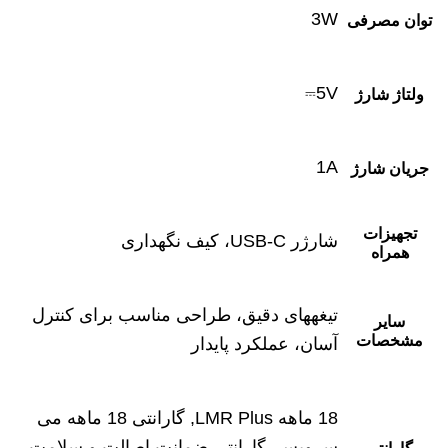
3W
توان مصرفی
5V⎓
ولتاژ شارژ
1A
جریان شارژ
تجهیزات
شارژر USB-C، کیف نگهداری
همراه
تیغههای دقیق، طراحی مناسب برای کنترل
سایر
مشخصات
آسان، عملکرد پایدار
18 ماهه LMR Plus, گارانتی 18 ماهه می
سرویس, گارانتی ضمانت اصالت و سلامت