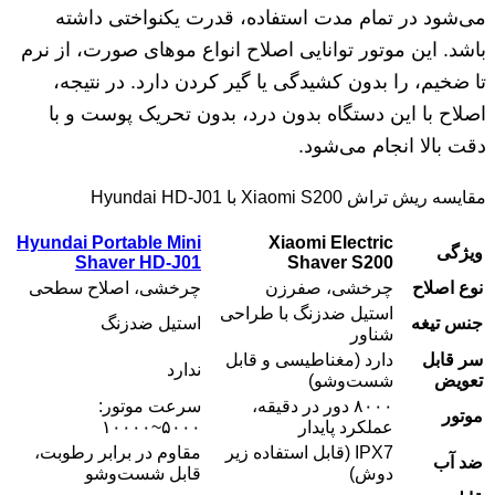
می‌شود در تمام مدت استفاده، قدرت یکنواختی داشته
باشد. این موتور توانایی اصلاح انواع موهای صورت، از نرم
تا ضخیم، را بدون کشیدگی یا گیر کردن دارد. در نتیجه،
اصلاح با این دستگاه بدون درد، بدون تحریک پوست و با
دقت بالا انجام می‌شود.
مقایسه ریش تراش Xiaomi S200 با Hyundai HD-J01
Hyundai Portable Mini
Xiaomi Electric
ویژگی
Shaver HD-J01
Shaver S200
نوع اصلاح
چرخشی، صفرزن
چرخشی، اصلاح سطحی
استیل ضدزنگ با طراحی
جنس تیغه
استیل ضدزنگ
شناور
سر قابل
دارد (مغناطیسی و قابل
ندارد
تعویض
شست‌وشو)
۸۰۰۰ دور در دقیقه،
سرعت موتور:
موتور
عملکرد پایدار
۵۰۰۰~۱۰۰۰۰
IPX7 (قابل استفاده زیر
مقاوم در برابر رطوبت،
ضد آب
دوش)
قابل شست‌وشو