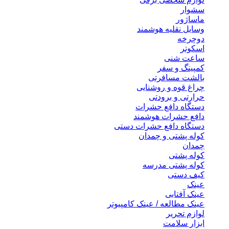
سشوار
ماساژور
وسایل نقلیه هوشمند
دوچرخه
اسکوتر
ساعت شنی
کمپینگ و سفر
بالشت مسافرتی
چراغ قوه و روشنایی
حرارتی و برودتی
دستگاه دافع حشرات
دافع حشرات هوشمند
دستگاه دافع حشرات دستی
کوله پشتی و چمدان
چمدان
کوله پشتی
کوله پشتی مدرسه
کیف دستی
عینک
عینک آفتابی
عینک مطالعه / عینک کامپیوتر
لوازم تحریر
ابزار سلامت