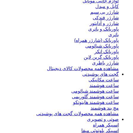
لوازم جانبی موبایل
کابل و مبدل
شارژر بی سیم
شارژر فندکی
شارژر و آداپتور
پاوربانک و باتری
باتری
پاوربانک (شارژر همراه)
پاوربانک شیائومی
پاوربانک انکر
پاوربانک گرین لاین
شارژر باطری
مشاهده همه محصولات کالای دیجیتال
گجت های پوشیدنی
ساعت مکانیکی
ساعت هوشمند
ساعت هوشمند شیائومی
ساعت هوشمند گلوریمی
ساعت هوشمند هاینوتکو
مچ بند هوشمند
مشاهده همه محصولات گجت های پوشیدنی
صوتی و تصویری
اسپیکر همراه
اسپیکر بلوتوثی میفا