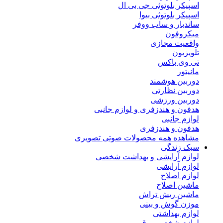
اسپیکر بلوتوثی جی بی ال
اسپیکر بلوتوثی بیوا
ساندبار و ساب ووفر
میکروفون
واقعیت مجازی
تلویزیون
تی وی باکس
مانیتور
دوربین هوشمند
دوربین نظارتی
دوربین ورزشی
هدفون و هندزفری و لوازم جانبی
لوازم جانبی
هدفون و هندزفری
مشاهده همه محصولات صوتی تصویری
سبک زندگی
لوازم آرایشی و بهداشت شخصی
لوازم آرایشی
لوازم اصلاح
ماشین اصلاح
ماشین ریش تراش
موزن گوش و بینی
لوازم بهداشتی
لوازم شخصی برقی