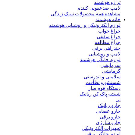
ترازو هوشمند
لامپ ضدعفونی کننده
مشاهده همه محصولات سبک زندگی
خانه هوشمند
لوازم الکترونیکی و روشنایی هوشمند
چراغ خواب
چراغ سقفی
چراغ مطالعه
چندراهی برقی
لامپ و روشنایی
لوازم خانگی هوشمند
سرمایشی
گرمایشی
سلامتی و تندرستی
شستشو و نظافت
دستگاه فوم ساز
شیشه پاک کن رباتیک
تی
جارو رباتیک
جارو عصایی
جارو برقی
جارو شارژی
تجهیزات الکترونیکی
لوازم خانگی برقی