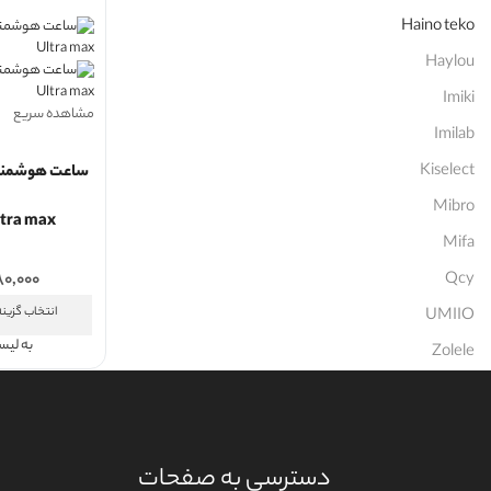
Haino teko
Haylou
Imiki
مشاهده سریع
Imilab
Kiselect
Mibro
ltra max
Mifa
Qcy
۸۰,۰۰۰
انتخاب گزینه
UMIIO
به لی
Zolele
دسترسی به صفحات