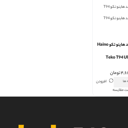
ساعت هوشمند هاینو تکو Haino
Teko T94 U
۴,۶
تومان
افزودن
 ها
ست مقایسه