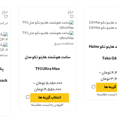
حراج
حراج
در انب
مشاهده سریع
ساعت هوشمند هاینو تکو Haino
مشاهد
ساعت هوشمند هاینو تکو مدل
Teko G8
T93 Ultra Max
پک
۴,۴
تومان
–
۳,۹
تومان
pack
۵,۰۵۰,۰۰۰
تومان
–
گزینه ها
۴,۵۵۰,۰۰۰
تومان
ه لیست مقایسه
انتخاب گزینه ها
افزودن به لیست مقایسه