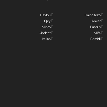
Haylou
Haino teko
Qcy
Anker
Mibro
Baseus
Kiselect
Mifa
Imilab
Bomidi