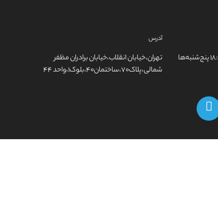
آدرس
شنبه تا چهارشنبه از ساعت ۹:۳۰ الی ۱۸:۰۰ پنج‌شنبه‌ها
تهران،خیابان انقلاب،خیابان برادران مظفر
شمالی،پلاک۷۰،ساختمان۴۰،بلوک۱،واحد ۴۴