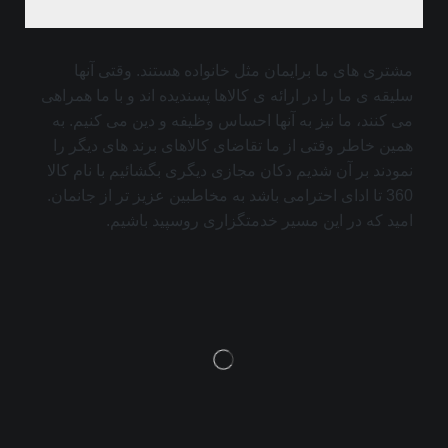
مشتری های ما برایمان مثل خانواده هستند. وقتی آنها
سلیقه ی ما را در ارائه ی کالاها پسندیده اند و با ما همراهی
می کنند، ما نیز به آنها احساس وظیفه و دین می کنیم. به
همین خاطر وقتی از ما تقاضای کالاهای برند های دیگر را
نمودند بر آن شدیم دکان مجازی دیگری بگشائیم با نام کالا
360 تا ادای احترامی باشد به مخاطبین عزیز تر از جانمان.
امید که در این مسیر خدمتگزاری روسپید باشیم.