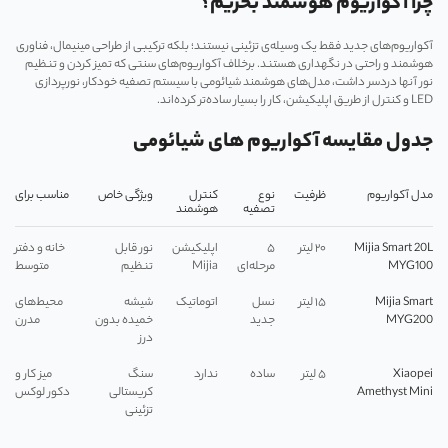
چرا آکواریوم هوشمند بخریم؟
آکواریوم‌های جدید فقط یک وسیله‌ی تزئینی نیستند؛ بلکه ترکیبی از طراحی مینیمال، فناوری
هوشمند و راحتی در نگهداری هستند. برخلاف آکواریوم‌های سنتی که تمیز کردن و تنظیم
نور آنها دردسر داشت، مدل‌های هوشمند شیائومی با سیستم تصفیه خودکار، نورپردازی
LED و کنترل از طریق اپلیکیشن، کار را بسیار ساده‌تر کرده‌اند.
جدول مقایسه آکواریوم های شیائومی
مدل آکواریوم
ظرفیت
نوع
کنترل
ویژگی خاص
مناسب برای
تصفیه
هوشمند
Mijia Smart 20L
۲۰ لیتر
۵
اپلیکیشن
نور قابل
خانه و دفتر
MYG100
مرحله‌ای
Mijia
تنظیم
متوسط
Mijia Smart
۱۵ لیتر
نسل
اتوماتیک
شیشه
محیط‌های
MYG200
جدید
خمیده بدون
مدرن
درز
Xiaopei
۵ لیتر
ساده
ندارد
سنگ
میز کار و
Amethyst Mini
کریستالی
دکور لوکس
تزئینی