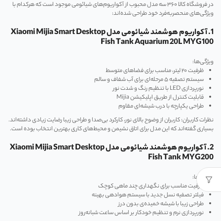
در فروشگاه کالا ۳۶۰ سه مدل محبوب از آکواریوم‌های شیائومی موجود است که هرکدام با
ویژگی‌های منحصربه‌فرد خود طراحی شده‌اند:
1. آکواریوم هوشمند شیائومی مدل Xiaomi Mijia Smart Desktop
Fish Tank Aquarium 20L MYG100
ویژگی‌ها:
ظرفیت ۲۰ لیتر، مناسب برای فضاهای متوسط
سیستم تصفیه ۵ مرحله‌ای برای آب شفاف و سالم
نورپردازی LED با تنظیم رنگ و شدت نور
قابلیت کنترل از طریق اپلیکیشن Mijia
طراحی یکپارچه با درب شیشه‌ای مقاوم
نظرات کاربران: کاربران از وضوح بالای نور، کارکرد بی‌صدا و طراحی زیبا رضایت زیادی داشته‌اند.
بسیاری گفته‌اند که این مدل برای اتاق نشیمن و محیط‌های کاری بهترین انتخاب بوده است.
2. آکواریوم هوشمند شیائومی مدل Xiaomi Mijia Smart Desktop
Fish Tank MYG200
ویژگی‌ها:
ظرفیت مناسب برای نگهداری چند ماهی کوچک
فیلتر تصفیه نسل جدید با سیستم هوادهی بهینه
طراحی زیبا با شیشه خمیده‌ی بدون درز
نورپردازی نرم و تنظیم خودکار بر اساس ساعت شبانه‌روز