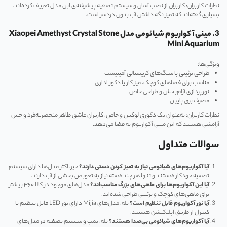
نظرات کاربران: کاربران از نصب آسان و سیستم تصفیه پیشرفته‌ی این مدل تعریف کرده‌اند.
بسیاری گفته‌اند که تمیز نگه داشتن آب بدون دردسر است.
3. مینی آکواریوم شیائومی مدل Xiaopei Amethyst Crystal Stone
Mini Aquarium
ویژگی‌ها:
طراحی تزئینی با سنگ‌های کریستالی آمیتیست
مناسب برای فضاهای کوچک، میز کار یا دکور اداری
نورپردازی آرام‌بخش و طراحی خاص
مصرف برق پایین
نظرات کاربران: به‌عنوان یک دکوری لوکس و خاص، کاربران عاشق ظاهر منحصربه‌فرد و حس
آرامشی هستند که این مینی آکواریوم به فضا می‌دهد.
سوالات متداول
آیا آکواریوم‌های شیائومی نیاز به تمیز کردن دستی دارند؟
خیر، اکثر مدل‌ها دارای سیستم
تصفیه خودکار هستند و تنها هر چند هفته نیاز به تعویض بخشی از آب دارند.
آیا این آکواریوم‌ها برای ماهی‌های بزرگ مناسب‌اند؟
مدل‌های موجود در کالا ۳۶۰ بیشتر
برای ماهی‌های کوچک و تزئینی طراحی شده‌اند.
آیا نور آکواریوم قابل تنظیم است؟
بله، مدل‌های Mijia دارای نور LED قابل تنظیم با
کنترل از طریق اپلیکیشن هستند.
آیا آکواریوم‌های شیائومی بی‌صدا هستند؟
بله، پمپ و سیستم تصفیه در مدل‌های