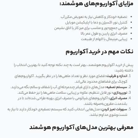
مزایای آکواریوم‌های هوشمند:
تصفیه خودکار و کاهش نیاز به تعویض مکرر آب
کنترل نور، اکسیژن و دما با اپلیکیشن موبایل
طراحی جمع‌وجور و مناسب برای میز کار یا اتاق نشیمن
مصرف انرژی پایین و طول عمر بالا
زیبایی مینیمال با الهام از طبیعت
نکات مهم در خرید آکواریوم
پیش از خرید آکواریوم هوشمند، بهتر است به چند نکته توجه کنید تا بهترین انتخاب را
داشته باشید:
اندازه و ظرفیت:
فضای مورد نظر و تعداد ماهی‌ها را در نظر بگیرید. آکواریوم‌های
کوچک برای فضاهای محدود عالی‌اند.
سیستم تصفیه:
مدل‌های دارای فیلتر چندمرحله‌ای آب را شفاف و سالم نگه می‌دارند.
نورپردازی:
نور قابل تنظیم، علاوه بر زیبایی، سلامت ماهی‌ها را نیز حفظ می‌کند.
مصرف انرژی:
آکواریوم‌های شیائومی با مصرف انرژی بهینه طراحی شده‌اند تا در
بلندمدت مقرون‌به‌صرفه باشند.
سهولت تمیز کردن:
مدل‌هایی انتخاب کنید که سیستم تصفیه‌ی خودکار دارند تا نیاز به
شست‌وشوی مداوم نباشد.
معرفی بهترین مدل‌های آکواریوم هوشمند