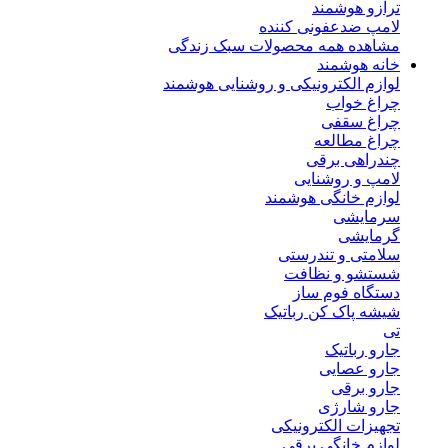
ترازو هوشمند
لامپ ضدعفونی کننده
مشاهده همه محصولات سبک زندگی
خانه هوشمند
لوازم الکترونیکی و روشنایی هوشمند
چراغ خواب
چراغ سقفی
چراغ مطالعه
چندراهی برقی
لامپ و روشنایی
لوازم خانگی هوشمند
سرمایشی
گرمایشی
سلامتی و تندرستی
شستشو و نظافت
دستگاه فوم ساز
شیشه پاک کن رباتیک
تی
جارو رباتیک
جارو عصایی
جارو برقی
جارو شارژی
تجهیزات الکترونیکی
لوازم خانگی برقی