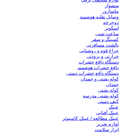
سشوار
ماساژور
وسایل نقلیه هوشمند
دوچرخه
اسکوتر
ساعت شنی
کمپینگ و سفر
بالشت مسافرتی
چراغ قوه و روشنایی
حرارتی و برودتی
دستگاه دافع حشرات
دافع حشرات هوشمند
دستگاه دافع حشرات دستی
کوله پشتی و چمدان
چمدان
کوله پشتی
کوله پشتی مدرسه
کیف دستی
عینک
عینک آفتابی
عینک مطالعه / عینک کامپیوتر
لوازم تحریر
ابزار سلامت