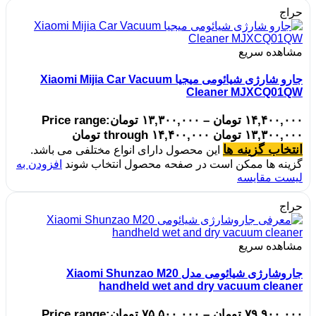
حراج
مشاهده سریع
جارو شارژی شیائومی میجیا Xiaomi Mijia Car Vacuum
Cleaner MJXCQ01QW
۱۴,۴۰۰,۰۰۰
تومان
–
۱۳,۳۰۰,۰۰۰
تومان
Price range:
۱۳,۳۰۰,۰۰۰ تومان through ۱۴,۴۰۰,۰۰۰ تومان
انتخاب گزینه ها
این محصول دارای انواع مختلفی می باشد.
گزینه ها ممکن است در صفحه محصول انتخاب شوند
افزودن به
لیست مقایسه
حراج
مشاهده سریع
جاروشارژی شیائومی مدل Xiaomi Shunzao M20
handheld wet and dry vacuum cleaner
۷۹,۹۰۰,۰۰۰
تومان
–
۷۵,۵۰۰,۰۰۰
تومان
Price range: