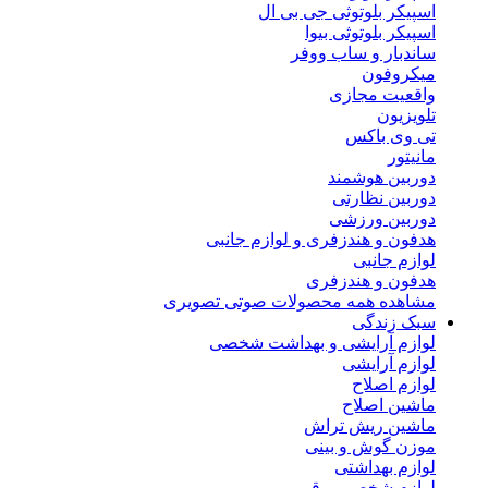
اسپیکر بلوتوثی جی بی ال
اسپیکر بلوتوثی بیوا
ساندبار و ساب ووفر
میکروفون
واقعیت مجازی
تلویزیون
تی وی باکس
مانیتور
دوربین هوشمند
دوربین نظارتی
دوربین ورزشی
هدفون و هندزفری و لوازم جانبی
لوازم جانبی
هدفون و هندزفری
مشاهده همه محصولات صوتی تصویری
سبک زندگی
لوازم آرایشی و بهداشت شخصی
لوازم آرایشی
لوازم اصلاح
ماشین اصلاح
ماشین ریش تراش
موزن گوش و بینی
لوازم بهداشتی
لوازم شخصی برقی