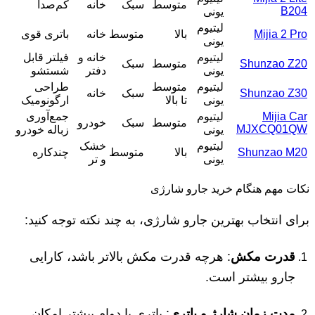
متوسط
سبک
خانه
کم‌صدا
B204
یونی
لیتیوم
Mijia 2 Pro
بالا
متوسط
خانه
باتری قوی
یونی
لیتیوم
خانه و
فیلتر قابل
Shunzao Z20
متوسط
سبک
یونی
دفتر
شستشو
لیتیوم
متوسط
طراحی
Shunzao Z30
سبک
خانه
یونی
تا بالا
ارگونومیک
Mijia Car
لیتیوم
جمع‌آوری
متوسط
سبک
خودرو
MJXCQ01QW
یونی
زباله خودرو
لیتیوم
خشک
Shunzao M20
بالا
متوسط
چندکاره
یونی
و تر
نکات مهم هنگام خرید جارو شارژی
برای انتخاب بهترین جارو شارژی، به چند نکته توجه کنید:
قدرت مکش
: هرچه قدرت مکش بالاتر باشد، کارایی
جارو بیشتر است.
مدت زمان شارژ و باتری
: باتری با دوام بیشتر امکان