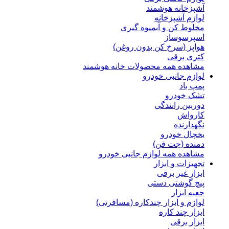
آشپزخانه هوشمند
لوازم آشپزخانه
مخلوط کن و آبمیوه گیری
اسپرسوساز
هواپز (سرخ کن بدون روغن)
کتری برقی
مشاهده همه محصولات خانه هوشمند
لوازم جانبی خودرو
پمپ باد
تشک خودرو
دوربین رانندگی
کارواش
نگهدارنده
یخچال خودرو
دمنده (جت فن)
مشاهده همه لوازم جانبی خودرو
تجهیزات و ابزار
ابزار غیر برقی
پیچ گوشتی دستی
جعبه ابزار
لوازم و ابزار چندکاره (مسافرتی)
ابزار چند کاره
ابزار برقی