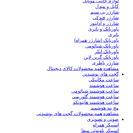
لوازم جانبی موبایل
کابل و مبدل
شارژر بی سیم
شارژر فندکی
شارژر و آداپتور
پاوربانک و باتری
باتری
پاوربانک (شارژر همراه)
پاوربانک شیائومی
پاوربانک انکر
پاوربانک گرین لاین
شارژر باطری
مشاهده همه محصولات کالای دیجیتال
گجت های پوشیدنی
ساعت مکانیکی
ساعت هوشمند
ساعت هوشمند شیائومی
ساعت هوشمند گلوریمی
ساعت هوشمند هاینوتکو
مچ بند هوشمند
مشاهده همه محصولات گجت های پوشیدنی
صوتی و تصویری
اسپیکر همراه
اسپیکر بلوتوثی میفا