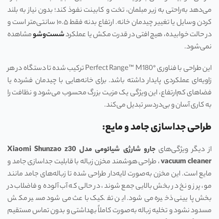
می‌دهد به‌راحتی به زیر مبلمان، تخت و کابینت نفوذ کند؛ بدون نیاز به بلند
کردن وسایل یا تغییر چیدمان خانه. ارتفاع بدنه فقط ۱۰.۵ سانتی‌متر است و
در حالت خوابیده، هیچ افتی در قدرت مکش یا عملکرد
شست‌وشو
مشاهده
نمی‌شود.
این طراحی با فناوری Perfect Range™ M180° ترکیب شده تا دستگاه در هر
زاویه‌ای عملکردی پایدار داشته باشد. برای خانه‌هایی با چیدمان فشرده یا
فضاهای کم‌ارتفاع، این ویژگی یک مزیت بزرگ محسوب می‌شود و نظافت را
به کاری آسان و بی‌دردسر تبدیل می‌کند.
طراحی جداسازی جامد و مایع:
از دیگر ویژگی‌های
جارو شارژی شیائومی مدل Xiaomi Shunzao z30
vacuum cleaner
، طراحی هوشمند مخزن زباله با قابلیت جداسازی جامد و
مایع است. این مخزن به‌صورت لایه‌دار طراحی شده تا زباله‌های جامد مانند
مو، پرز و نخ در بخش بالایی جمع شوند، در حالی که آب آلوده و فاضلاب در
بخش پایینی ذخیره می‌شود. این تفکیک باعث می‌شود مسیر مکش
مسدود نشود و تخلیه زباله به‌صورت کاملاً بهداشتی و بدون تماس مستقیم