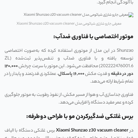
با آلودگی انجام گیرد.
معرفی جارو شارژی شیائومی مدل Xiaomi Shunzao z20 vacuum cleaner
موتور اختصاصی با فناوری ضدآب:
Shunzao در این مدل از موتوری استفاده کرده که به‌صورت اختصاصی
توسعه یافته و با فناوری ضدآب و تنفس‌پذیر ثبت‌شده (ZL
202222476001.6) محافظت می‌شود. این موتور با سرعت چرخش
۱۲۰,۰۰۰
دور در دقیقه
و قدرت مکش
۱۶,۰۰۰
پاسکال
، عملکردی قدرتمند و پایدار را در
تمام شرایط ارائه می‌دهد.
فناوری جداسازی آب و هوا از مسیر مکش، از نفوذ رطوبت به موتور جلوگیری
کرده و عمر مفید دستگاه را افزایش می‌دهد.
برس غلتکی ضدگیرکردن مو با طراحی دوطرفه:
در
Xiaomi Shunzao z30 vacuum cleaner
برس غلتکی دستگاه با الیاف