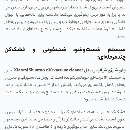
فوق‌ریز ۷ میلی‌متری طراحی شده که قدرت جذب بالایی دارد و در عین حال به
کفپوش آسیب نمی‌زند. شانه دندانه‌ریز تمام‌عرض روی برس، از پیچیدن مو،
نخ یا پرز به دور برس جلوگیری می‌کند؛ مناسب برای خانه‌هایی با حیوان
خانگی یا موی بلند. طراحی دوطرفه بدون درز باعث می‌شود برس به‌طور
کامل به گوشه‌ها و شکاف‌های کف بچسبد و هیچ نقطه‌ای از نظافت جا
نماند.
سیستم شست‌وشو، ضدعفونی و خشک‌کن
چندمرحله‌ای:
جارو شارژی شیائومی مدل Xiaomi Shunzao z30 vacuum cleaner
مجهز
به سیستم ۱۲ مرحله‌ای خودتمیزشونده است که برس‌ها، مسیر آب و مخزن را
به‌طور کامل پاک‌سازی می‌کند. پاشش آب از ۱۶ مسیر با فشار ثابت باعث
می‌شود برس همیشه تمیز باقی بماند و سطح زمین تنها با یک‌بار عبور
دستگاه کاملاً شسته شود.
خشک‌کن حرارتی سه‌بعدی با دمای کنترل‌شده ۵۸ درجه سانتی‌گراد، برس را
بدون آسیب خشک می‌کند و حالت پُرزدار آن را حفظ می‌نماید. این سیستم از
باقی‌ماندن لکه‌های آب جلوگیری کرده و نظافت را به‌صورت کامل و