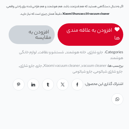
اگر به‌دنبال دستگاهی هستید که هم قدرتمند باشد، هم هوشمند و هم طراحی‌شده برای راحتی واقعی،
Xiaomi Shunzao z30 vacuum cleaner
دقیقاً همان چیزی است که نیاز دارید.
افزودن به علاقه مندی
افزودن به
مقایسه
ها
Categories:
جارو شارژی
,
خانه هوشمند
,
شستشو و نظافت
,
لوازم خانگی
هوشمند
برچسب ها:
vacuum cleaner
,
Xiaomi vacuum cleaner
,
جارو
,
جارو شارژی
,
جارو شارژی شیائومی
,
جارو شیائومی
اشتراک گذاری این محصول: