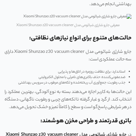
بهداشتی انجام می‌دهد.
معرفی جارو شارژی شیائومی مدل Xiaomi Shunzao z20 vacuum cleaner
حالت‌های متنوع برای انواع نیازهای نظافتی:
جارو شارژی شیائومی مدل Xiaomi Shunzao z30 vacuum cleaner دارای
سه حالت عملکردی است:
استاندارد: برای نظافت روزمره در اتاق‌ها و پذیرایی
ضدعفونی‌کننده: حذف باکتری‌های نامرئی با محلول الکترولیتی
جذب رطوبت: جمع‌آوری آب ریخته‌شده و لکه‌های مرطوب در سرویس بهداشتی
این حالت‌ها به کاربر اجازه می‌دهند بسته به نوع آلودگی، بهترین عملکرد را
انتخاب کند. از گرد و غبار گرفته تا لکه‌های چربی و رطوبت ناگهانی، دستگاه
در هر شرایطی پاسخ‌گو است و سطح را کاملاً تمیز و خشک تحویل می‌دهد.
باتری قدرتمند و طراحی مخزن هوشمند:
در
جارو شارژی شیائومی مدل Xiaomi Shunzao z30 vacuum cleaner