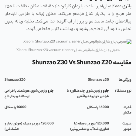
باتری
۴۰۰۰ میلی‌آمپر ساعت با زمان کارکرد ۴۰ دقیقه، امکان نظافت تا ۲۵۰
متر مربع را با یک‌بار شارژ فراهم می‌کند. مخزن زباله با طراحی لایه‌دار،
زباله‌های جامد مانند مو و پرز را از آب آلوده جدا می‌کند. تخلیه زباله بدون
تماس با آلودگی انجام می‌شود و بهداشت کاربر حفظ می‌گردد.
معرفی جارو شارژی شیائومی مدل Xiaomi Shunzao z20 vacuum cleaner
مقایسه Shunzao Z30 Vs Shunzao Z20
ویژگی‌ها
Shunzao z30
Shunzao Z20
نوع دستگاه
جارو
و زمین‌شوی چندمنظوره با
جارو
و زمین‌شوی هوشمند با طراحی
طراحی خوابیده واقعی
ایستاده و بخار داغ
قدرت
16000
پاسکال
16000
پاسکال
مکش
سرعت
120,000
دور در دقیقه (با
120,000
دور در دقیقه (موتور بخار و
موتور
فناوری ضدآب و تنفس‌پذیر)
خشک‌کن)