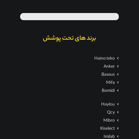
برند های تحت پوشش
Haino teko
Anker
Baseus
Mifa
Bomidi
Haylou
Qcy
Mibro
Kiselect
Imilab