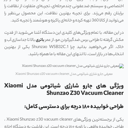
اختصاصی و سیستم ضدعفونی چندمرحله‌ای، تجربه‌ای متفاوت از نظافت را
برایتان رقم می‌زند. برای تجربه بهترین نظافت، این محصول بی‌نظیر را
می‌توانید از کالا 360 تهیه کرده و خانه‌ای پاکیزه و هوشمند را تجربه کنید.
در این مقاله، با تمام ویژگی‌های کلیدی این دستگاه آشنا می‌شوید؛ از قدرت
مکش گرفته تا طراحی برس ضدگیرکردن مو، از عمر
باتری
بالا تا جداسازی آب و
خاک. اگر می‌خواهید بدانید چرا Shunzao WSB32C.1 یکی از بهترین
انتخاب‌ها در بازار است، تا انتهای این مقاله با ما همراه باشید.
معرفی جارو شارژی شیائومی مدل Xiaomi Shunzao z20 vacuum cleaner
ویژگی های جارو شارژی شیائومی مدل Xiaomi
Shunzao Z30 Vacuum Cleaner
طراحی خوابیده ۱۸۰ درجه برای دسترسی کامل:
یکی از برجسته‌ترین ویژگی‌های Xiaomi Shunzao z30 vacuum cleaner ،
طراحی خوابیده واقعی با زاویه ۱۸۰ درجه است. این قابلیت به دستگاه اجازه