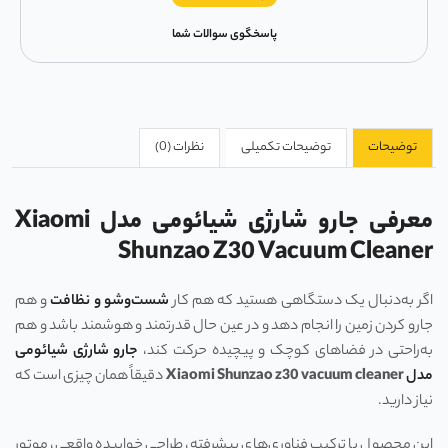
پاسخگوی سوالات شما
توضیحات
توضیحات تکمیلی
نظرات (0)
معرفی جارو شارژی شیائومی مدل Xiaomi
Shunzao Z30 Vacuum Cleaner
اگر به‌دنبال یک دستگاهی هستید که هم کار
شست‌وشو و نظافت
و هم
جارو کردن زمین را انجام دهد و در عین حال قدرتمند و هوشمند باشد و هم
به‌راحتی در فضاهای کوچک و پیچیده حرکت کند،
جارو شارژی شیائومی
مدل
Xiaomi Shunzao z30 vacuum cleaner
دقیقاً همان چیزی است که
نیاز دارید.
این محصول با ترکیب فناوری‌های پیشرفته، طراحی خوابیده واقعی، موتور