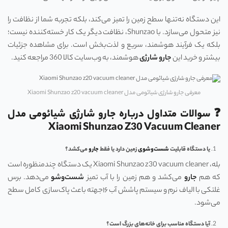
این دستگاه نه‌تنها سطح زمین را تمیز می‌کند، بلکه تجربه شما از نظافت را
نیز متحول می‌سازد. با Shunzao، نظافت دیگر یک کار خسته‌کننده نیست؛
بلکه یک فرآیند هوشمند، سریع و لذت‌بخش است. برای مشاهده جزئیات
بیشتر و خرید این
جارو شارژی
هوشمند، به وب‌سایت کالا 360 مراجعه کنید.
معرفی جارو شارژی شیائومی مدل Xiaomi Shunzao z20 vacuum cleaner
❓ سوالات متداول درباره جارو شارژی شیائومی مدل
Xiaomi Shunzao Z30 Vacuum Cleaner
یا دستگاه قابلیت
شست‌وشوی
زمین دارد یا فقط
جارو
می‌کشد؟
بله، Xiaomi Shunzao z30 vacuum cleaner یک دستگاه چندمنظوره است
که هم
جارو
می‌کشد و هم زمین را با آب تمیز
شست‌وشو
می‌دهد. برس
غلتکی با الیاف نرم و سیستم پاشش آب ۱۶‌جهته باعث پاک‌سازی کامل سطح
می‌شود.
آیا دستگاه مناسب برای خانه‌های بزرگ است؟