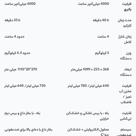
ظرفیت
4000
میلی‌آمپر ساعت
4000
میلی‌آمپر ساعت
باتری
مدت زمان
تا 40 دقیقه
تا 35 دقیقه
کارکرد
زمان شارژ
4
ساعت
حدود 4 ساعت
کامل
وزن
5
کیلوگرم
حدود 4.5 کیلوگرم
دستگاه
ابعاد
268 × 233 × 1099
میلی‌متر
270*20*1110
میلی متر
دستگاه
ظرفیت
640 میلی لیتر/ 780 میلی لیتر
730 میلی لیتر/ 640 میلی لیتر
مخزن آب
تمیز /
فاضلاب
قابلیت
بله ، با برس غلتکی و خشک‌کن
بله ، با بخار داغ و برس نرم
تی‌کشی
حرارتی
سیستم
محلول الکترولیتی + خشک‌کن
بخار داغ با دمای بالا برای ضدعفونی
ضدعفونی
۵۸°
C