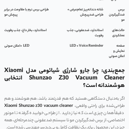
برس
شانه دندانه‌ریز تمام‌عرض +
طراحی برس نرم با مقاومت در برابر
ضدگیرکردن
طراحی ضدپیچش
پیچش مو
مو
حالت‌های
استاندارد، ضدعفونی، جذب
استاندارد، بخار داغ، جذب رطوبت
عملکردی
رطوبت
صفحه
LED + Voice Reminder
LED
+
اعلان صوتی
نمایش و
اعلان صوتی
جمع‌بندی: چرا جارو شارژی شیائومی مدل Xiaomi
Shunzao Z30 Vacuum Cleaner انتخابی
هوشمندانه است؟
اگر به‌دنبال دستگاهی هستید که هم قدرتمند باشد، هم هوشمند و هم
طراحی‌شده برای راحتی واقعی،
Xiaomi Shunzao z30 vacuum cleaner
دقیقاً همان چیزی است که نیاز دارید. از طراحی خوابیده گرفته تا موتور
اختصاصی، از برس ضدگیرکردن مو تا سیستم ضدعفونی چندمرحله‌ای، همه
چیز در این محصول برای یک نظافت کامل و بی‌دردسر مهندسی شده است.