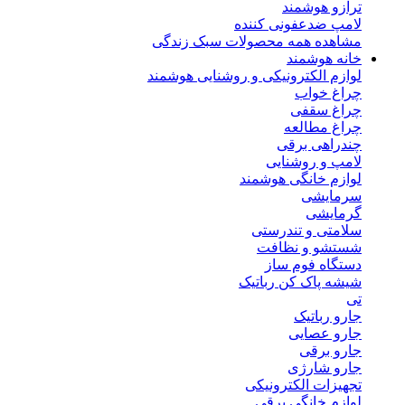
ترازو هوشمند
لامپ ضدعفونی کننده
مشاهده همه محصولات سبک زندگی
خانه هوشمند
لوازم الکترونیکی و روشنایی هوشمند
چراغ خواب
چراغ سقفی
چراغ مطالعه
چندراهی برقی
لامپ و روشنایی
لوازم خانگی هوشمند
سرمایشی
گرمایشی
سلامتی و تندرستی
شستشو و نظافت
دستگاه فوم ساز
شیشه پاک کن رباتیک
تی
جارو رباتیک
جارو عصایی
جارو برقی
جارو شارژی
تجهیزات الکترونیکی
لوازم خانگی برقی