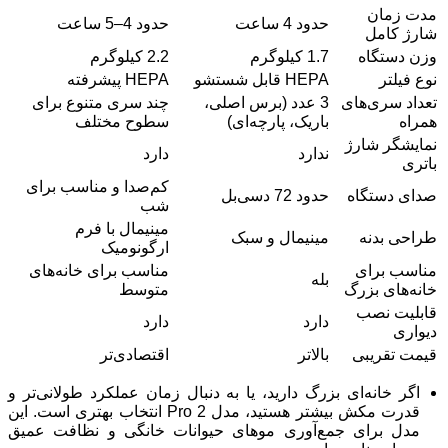
مدت زمان
حدود 4 ساعت
حدود 4–5 ساعت
شارژ کامل
وزن دستگاه
1.7 کیلوگرم
2.2 کیلوگرم
نوع فیلتر
HEPA قابل شستشو
HEPA پیشرفته
تعداد سری‌های
3 عدد (برس اصلی،
چند سری متنوع برای
همراه
باریک، پارچه‌ای)
سطوح مختلف
نمایشگر شارژ
ندارد
دارد
باتری
کم‌صدا و مناسب برای
صدای دستگاه
حدود 72 دسی‌بل
شب
مینیمال با فرم
طراحی بدنه
مینیمال و سبک
ارگونومیک
مناسب برای
مناسب برای خانه‌های
بله
خانه‌های بزرگ
متوسط
قابلیت نصب
دارد
دارد
دیواری
قیمت تقریبی
بالاتر
اقتصادی‌تر
اگر خانه‌ای بزرگ دارید، یا به دنبال زمان عملکرد طولانی‌تر و
قدرت مکش بیشتر هستید، مدل 2 Pro انتخاب بهتری است. این
مدل برای جمع‌آوری موهای حیوانات خانگی و نظافت عمیق