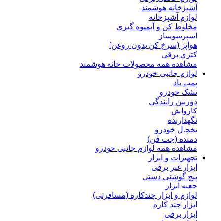
آشپزخانه هوشمند
لوازم آشپزخانه
مخلوط کن و آبمیوه گیری
اسپرسوساز
هواپز (سرخ کن بدون روغن)
کتری برقی
مشاهده همه محصولات خانه هوشمند
لوازم جانبی خودرو
پمپ باد
تشک خودرو
دوربین رانندگی
کارواش
نگهدارنده
یخچال خودرو
دمنده (جت فن)
مشاهده همه لوازم جانبی خودرو
تجهیزات و ابزار
ابزار غیر برقی
پیچ گوشتی دستی
جعبه ابزار
لوازم و ابزار چندکاره (مسافرتی)
ابزار چند کاره
ابزار برقی