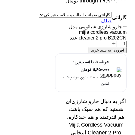
through ۴۹,۹۰۰,۰۰۰ تومان
گارانتی
صاف
جارو شارژی شیائومی مدل
mijia cordless vacuum
cleaner 2 pro B202CN عدد
افزودن به سبد خرید
هر قسط با اسنپ‌پی:
۱۱,۶۵۰,۰۰۰
تومان
۴ قسط ماهانه. بدون سود، چک و
ضامن.
اگر به دنبال جارو شارژی‌ای
هستید که هم سبک باشد،
هم قدرتمند و هم چندکاره،
Mijia Cordless Vacuum
Cleaner 2 Pro انتخابی