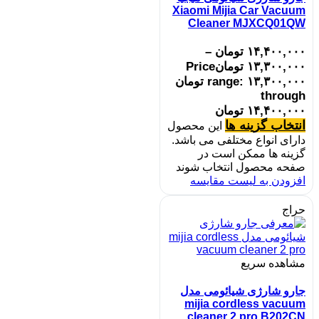
Xiaomi Mijia Car Vacuum
Cleaner MJXCQ01QW
۱۴,۴۰۰,۰۰۰
تومان
–
۱۳,۳۰۰,۰۰۰
تومان
Price
range: ۱۳,۳۰۰,۰۰۰ تومان
through
۱۴,۴۰۰,۰۰۰ تومان
انتخاب گزینه ها
این محصول
دارای انواع مختلفی می باشد.
گزینه ها ممکن است در
صفحه محصول انتخاب شوند
افزودن به لیست مقایسه
حراج
مشاهده سریع
جارو شارژی شیائومی مدل
mijia cordless vacuum
cleaner 2 pro B202CN