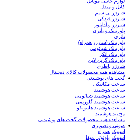
لوازم جانبی موبایل
کابل و مبدل
شارژر بی سیم
شارژر فندکی
شارژر و آداپتور
پاوربانک و باتری
باتری
پاوربانک (شارژر همراه)
پاوربانک شیائومی
پاوربانک انکر
پاوربانک گرین لاین
شارژر باطری
مشاهده همه محصولات کالای دیجیتال
گجت های پوشیدنی
ساعت مکانیکی
ساعت هوشمند
ساعت هوشمند شیائومی
ساعت هوشمند گلوریمی
ساعت هوشمند هاینوتکو
مچ بند هوشمند
مشاهده همه محصولات گجت های پوشیدنی
صوتی و تصویری
اسپیکر همراه
اسپیکر بلوتوثی میفا