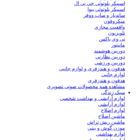
اسپیکر بلوتوثی جی بی ال
اسپیکر بلوتوثی بیوا
ساندبار و ساب ووفر
میکروفون
واقعیت مجازی
تلویزیون
تی وی باکس
مانیتور
دوربین هوشمند
دوربین نظارتی
دوربین ورزشی
هدفون و هندزفری و لوازم جانبی
لوازم جانبی
هدفون و هندزفری
مشاهده همه محصولات صوتی تصویری
سبک زندگی
لوازم آرایشی و بهداشت شخصی
لوازم آرایشی
لوازم اصلاح
ماشین اصلاح
ماشین ریش تراش
موزن گوش و بینی
لوازم بهداشتی
لوازم شخصی برقی