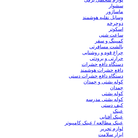
سشوار
ماساژور
وسایل نقلیه هوشمند
دوچرخه
اسکوتر
ساعت شنی
کمپینگ و سفر
بالشت مسافرتی
چراغ قوه و روشنایی
حرارتی و برودتی
دستگاه دافع حشرات
دافع حشرات هوشمند
دستگاه دافع حشرات دستی
کوله پشتی و چمدان
چمدان
کوله پشتی
کوله پشتی مدرسه
کیف دستی
عینک
عینک آفتابی
عینک مطالعه / عینک کامپیوتر
لوازم تحریر
ابزار سلامت