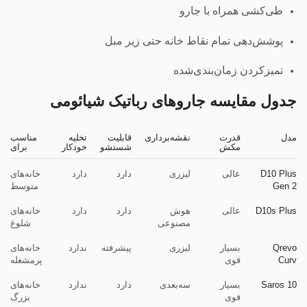
طی‌کشی همراه با جارو
پوشش‌دهی تمام نقاط خانه حتی زیر مبل
تمیزکردن زمان‌بندی‌شده
جدول مقایسه جاروهای رباتیک شیائومی
مدل
قدرت
نقشه‌برداری
قابلیت
تخلیه
مناسب
مکش
شستشو
خودکار
برای
D10 Plus
عالی
لیزری
دارد
دارد
خانه‌های
Gen 2
متوسط
D10s Plus
عالی
هوش
دارد
دارد
خانه‌های
مصنوعی
شلوغ
Qrevo
بسیار
لیزری
پیشرفته
ندارد
خانه‌های
Curv
قوی
پرمشغله
Saros 10
بسیار
سه‌بعدی
دارد
ندارد
خانه‌های
قوی
بزرگ