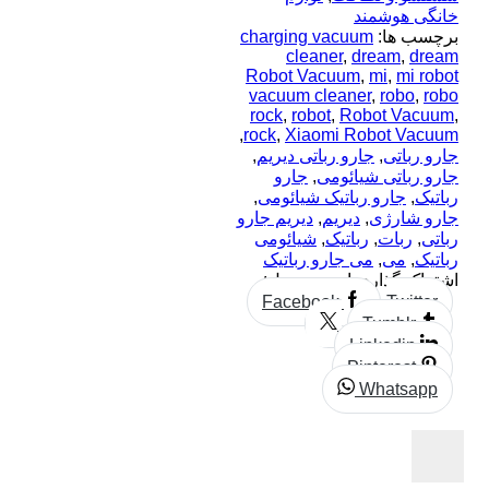
خانگی هوشمند
برچسب ها:
charging vacuum
cleaner
,
dream
,
dream
Robot Vacuum
,
mi
,
mi robot
vacuum cleaner
,
robo
,
robo
rock
,
robot
,
Robot Vacuum
,
,
rock
,
Xiaomi Robot Vacuum
جارو رباتی
,
جارو رباتی دیریم
,
جارو رباتی شیائومی
,
جارو
رباتیک
,
جارو رباتیک شیائومی
,
جارو شارژی
,
دیریم
,
دیریم جارو
رباتی
,
ربات
,
رباتیک
,
شیائومی
رباتیک
,
می
,
می جارو رباتیک
اشتراک گذاری این محصول:
Facebook
Twitter
Tumblr
Linkedin
Pinterest
Whatsapp