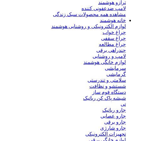
ترازو هوشمند
لامپ ضدعفونی کننده
مشاهده همه محصولات سبک زندگی
خانه هوشمند
لوازم الکترونیکی و روشنایی هوشمند
چراغ خواب
چراغ سقفی
چراغ مطالعه
چندراهی برقی
لامپ و روشنایی
لوازم خانگی هوشمند
سرمایشی
گرمایشی
سلامتی و تندرستی
شستشو و نظافت
دستگاه فوم ساز
شیشه پاک کن رباتیک
تی
جارو رباتیک
جارو عصایی
جارو برقی
جارو شارژی
تجهیزات الکترونیکی
لوازم خانگی برقی