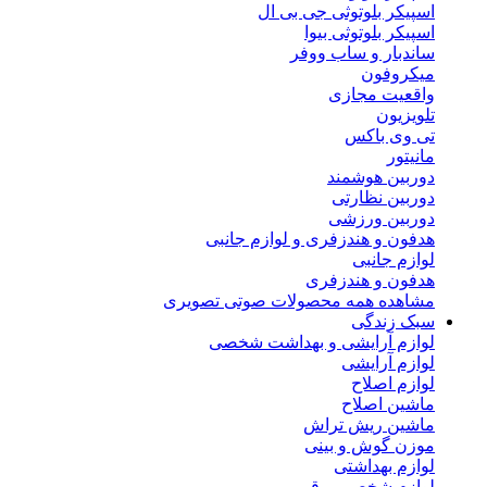
اسپیکر بلوتوثی جی بی ال
اسپیکر بلوتوثی بیوا
ساندبار و ساب ووفر
میکروفون
واقعیت مجازی
تلویزیون
تی وی باکس
مانیتور
دوربین هوشمند
دوربین نظارتی
دوربین ورزشی
هدفون و هندزفری و لوازم جانبی
لوازم جانبی
هدفون و هندزفری
مشاهده همه محصولات صوتی تصویری
سبک زندگی
لوازم آرایشی و بهداشت شخصی
لوازم آرایشی
لوازم اصلاح
ماشین اصلاح
ماشین ریش تراش
موزن گوش و بینی
لوازم بهداشتی
لوازم شخصی برقی