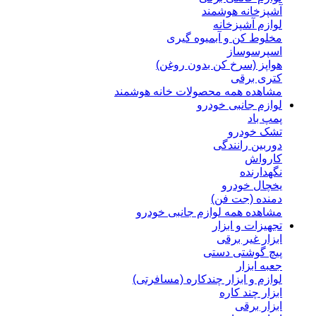
آشپزخانه هوشمند
لوازم آشپزخانه
مخلوط کن و آبمیوه گیری
اسپرسوساز
هواپز (سرخ کن بدون روغن)
کتری برقی
مشاهده همه محصولات خانه هوشمند
لوازم جانبی خودرو
پمپ باد
تشک خودرو
دوربین رانندگی
کارواش
نگهدارنده
یخچال خودرو
دمنده (جت فن)
مشاهده همه لوازم جانبی خودرو
تجهیزات و ابزار
ابزار غیر برقی
پیچ گوشتی دستی
جعبه ابزار
لوازم و ابزار چندکاره (مسافرتی)
ابزار چند کاره
ابزار برقی