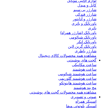
لوازم جانبی موبایل
کابل و مبدل
شارژر بی سیم
شارژر فندکی
شارژر و آداپتور
پاوربانک و باتری
باتری
پاوربانک (شارژر همراه)
پاوربانک شیائومی
پاوربانک انکر
پاوربانک گرین لاین
شارژر باطری
مشاهده همه محصولات کالای دیجیتال
گجت های پوشیدنی
ساعت مکانیکی
ساعت هوشمند
ساعت هوشمند شیائومی
ساعت هوشمند گلوریمی
ساعت هوشمند هاینوتکو
مچ بند هوشمند
مشاهده همه محصولات گجت های پوشیدنی
صوتی و تصویری
اسپیکر همراه
اسپیکر بلوتوثی میفا