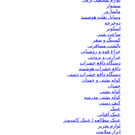
سشوار
ماساژور
وسایل نقلیه هوشمند
دوچرخه
اسکوتر
ساعت شنی
کمپینگ و سفر
بالشت مسافرتی
چراغ قوه و روشنایی
حرارتی و برودتی
دستگاه دافع حشرات
دافع حشرات هوشمند
دستگاه دافع حشرات دستی
کوله پشتی و چمدان
چمدان
کوله پشتی
کوله پشتی مدرسه
کیف دستی
عینک
عینک آفتابی
عینک مطالعه / عینک کامپیوتر
لوازم تحریر
ابزار سلامت