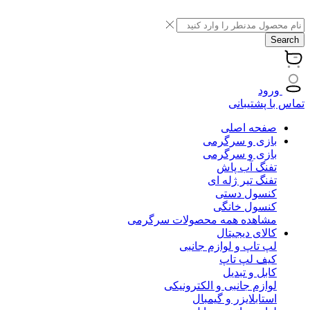
Search
ورود
تماس با پشتیبانی
صفحه اصلی
بازی و سرگرمی
بازی و سرگرمی
تفنگ آب پاش
تفنگ تیر ژله ای
کنسول دستی
کنسول خانگی
مشاهده همه محصولات سرگرمی
کالای دیجیتال
لپ تاپ و لوازم جانبی
کیف لپ تاپ
کابل و تبدیل
لوازم جانبی و الکترونیکی
استابلایزر و گیمبال