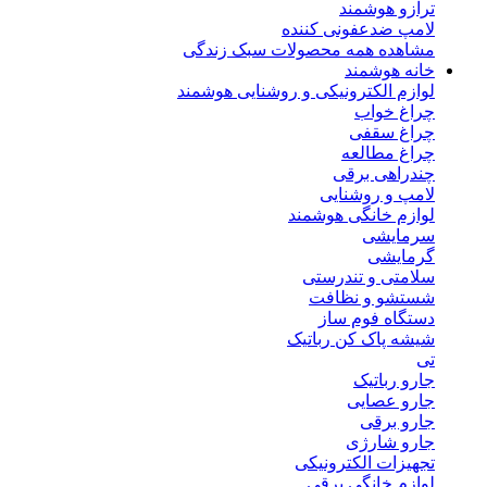
ترازو هوشمند
لامپ ضدعفونی کننده
مشاهده همه محصولات سبک زندگی
خانه هوشمند
لوازم الکترونیکی و روشنایی هوشمند
چراغ خواب
چراغ سقفی
چراغ مطالعه
چندراهی برقی
لامپ و روشنایی
لوازم خانگی هوشمند
سرمایشی
گرمایشی
سلامتی و تندرستی
شستشو و نظافت
دستگاه فوم ساز
شیشه پاک کن رباتیک
تی
جارو رباتیک
جارو عصایی
جارو برقی
جارو شارژی
تجهیزات الکترونیکی
لوازم خانگی برقی