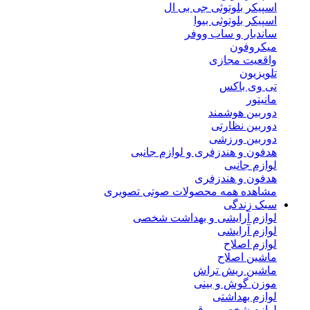
اسپیکر بلوتوثی جی بی ال
اسپیکر بلوتوثی بیوا
ساندبار و ساب ووفر
میکروفون
واقعیت مجازی
تلویزیون
تی وی باکس
مانیتور
دوربین هوشمند
دوربین نظارتی
دوربین ورزشی
هدفون و هندزفری و لوازم جانبی
لوازم جانبی
هدفون و هندزفری
مشاهده همه محصولات صوتی تصویری
سبک زندگی
لوازم آرایشی و بهداشت شخصی
لوازم آرایشی
لوازم اصلاح
ماشین اصلاح
ماشین ریش تراش
موزن گوش و بینی
لوازم بهداشتی
لوازم شخصی برقی