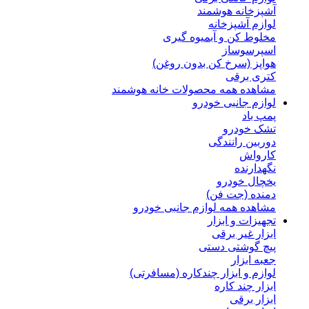
آشپزخانه هوشمند
لوازم آشپزخانه
مخلوط کن و آبمیوه گیری
اسپرسوساز
هواپز (سرخ کن بدون روغن)
کتری برقی
مشاهده همه محصولات خانه هوشمند
لوازم جانبی خودرو
پمپ باد
تشک خودرو
دوربین رانندگی
کارواش
نگهدارنده
یخچال خودرو
دمنده (جت فن)
مشاهده همه لوازم جانبی خودرو
تجهیزات و ابزار
ابزار غیر برقی
پیچ گوشتی دستی
جعبه ابزار
لوازم و ابزار چندکاره (مسافرتی)
ابزار چند کاره
ابزار برقی