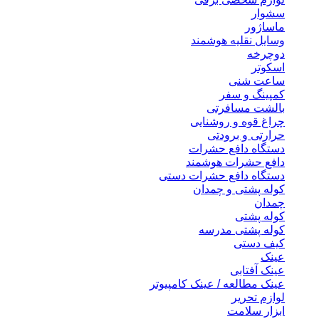
سشوار
ماساژور
وسایل نقلیه هوشمند
دوچرخه
اسکوتر
ساعت شنی
کمپینگ و سفر
بالشت مسافرتی
چراغ قوه و روشنایی
حرارتی و برودتی
دستگاه دافع حشرات
دافع حشرات هوشمند
دستگاه دافع حشرات دستی
کوله پشتی و چمدان
چمدان
کوله پشتی
کوله پشتی مدرسه
کیف دستی
عینک
عینک آفتابی
عینک مطالعه / عینک کامپیوتر
لوازم تحریر
ابزار سلامت