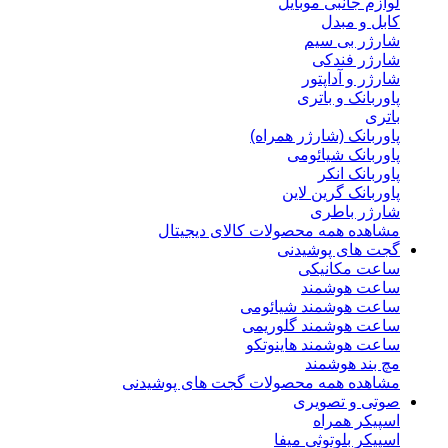
لوازم جانبی موبایل
کابل و مبدل
شارژر بی سیم
شارژر فندکی
شارژر و آداپتور
پاوربانک و باتری
باتری
پاوربانک (شارژر همراه)
پاوربانک شیائومی
پاوربانک انکر
پاوربانک گرین لاین
شارژر باطری
مشاهده همه محصولات کالای دیجیتال
گجت های پوشیدنی
ساعت مکانیکی
ساعت هوشمند
ساعت هوشمند شیائومی
ساعت هوشمند گلوریمی
ساعت هوشمند هاینوتکو
مچ بند هوشمند
مشاهده همه محصولات گجت های پوشیدنی
صوتی و تصویری
اسپیکر همراه
اسپیکر بلوتوثی میفا