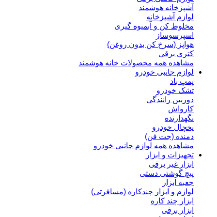
آشپزخانه هوشمند
لوازم آشپزخانه
مخلوط کن و آبمیوه گیری
اسپرسوساز
هواپز (سرخ کن بدون روغن)
کتری برقی
مشاهده همه محصولات خانه هوشمند
لوازم جانبی خودرو
پمپ باد
تشک خودرو
دوربین رانندگی
کارواش
نگهدارنده
یخچال خودرو
دمنده (جت فن)
مشاهده همه لوازم جانبی خودرو
تجهیزات و ابزار
ابزار غیر برقی
پیچ گوشتی دستی
جعبه ابزار
لوازم و ابزار چندکاره (مسافرتی)
ابزار چند کاره
ابزار برقی