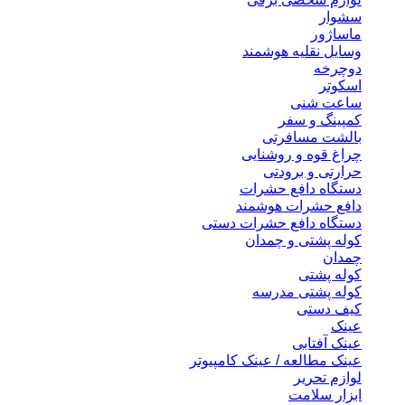
سشوار
ماساژور
وسایل نقلیه هوشمند
دوچرخه
اسکوتر
ساعت شنی
کمپینگ و سفر
بالشت مسافرتی
چراغ قوه و روشنایی
حرارتی و برودتی
دستگاه دافع حشرات
دافع حشرات هوشمند
دستگاه دافع حشرات دستی
کوله پشتی و چمدان
چمدان
کوله پشتی
کوله پشتی مدرسه
کیف دستی
عینک
عینک آفتابی
عینک مطالعه / عینک کامپیوتر
لوازم تحریر
ابزار سلامت