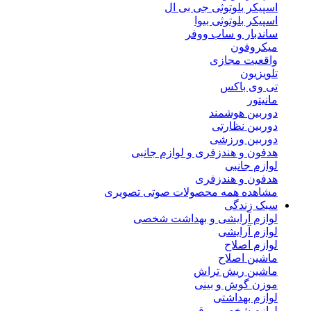
اسپیکر بلوتوثی جی بی ال
اسپیکر بلوتوثی بیوا
ساندبار و ساب ووفر
میکروفون
واقعیت مجازی
تلویزیون
تی وی باکس
مانیتور
دوربین هوشمند
دوربین نظارتی
دوربین ورزشی
هدفون و هندزفری و لوازم جانبی
لوازم جانبی
هدفون و هندزفری
مشاهده همه محصولات صوتی تصویری
سبک زندگی
لوازم آرایشی و بهداشت شخصی
لوازم آرایشی
لوازم اصلاح
ماشین اصلاح
ماشین ریش تراش
موزن گوش و بینی
لوازم بهداشتی
لوازم شخصی برقی