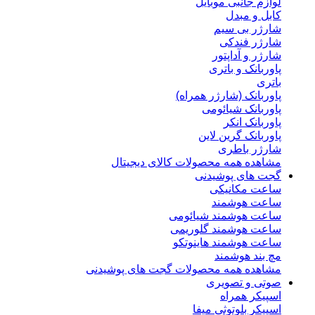
لوازم جانبی موبایل
کابل و مبدل
شارژر بی سیم
شارژر فندکی
شارژر و آداپتور
پاوربانک و باتری
باتری
پاوربانک (شارژر همراه)
پاوربانک شیائومی
پاوربانک انکر
پاوربانک گرین لاین
شارژر باطری
مشاهده همه محصولات کالای دیجیتال
گجت های پوشیدنی
ساعت مکانیکی
ساعت هوشمند
ساعت هوشمند شیائومی
ساعت هوشمند گلوریمی
ساعت هوشمند هاینوتکو
مچ بند هوشمند
مشاهده همه محصولات گجت های پوشیدنی
صوتی و تصویری
اسپیکر همراه
اسپیکر بلوتوثی میفا