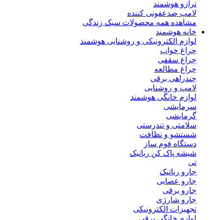
ترازو هوشمند
لامپ ضدعفونی کننده
مشاهده همه محصولات سبک زندگی
خانه هوشمند
لوازم الکترونیکی و روشنایی هوشمند
چراغ خواب
چراغ سقفی
چراغ مطالعه
چندراهی برقی
لامپ و روشنایی
لوازم خانگی هوشمند
سرمایشی
گرمایشی
سلامتی و تندرستی
شستشو و نظافت
دستگاه فوم ساز
شیشه پاک کن رباتیک
تی
جارو رباتیک
جارو عصایی
جارو برقی
جارو شارژی
تجهیزات الکترونیکی
لوازم خانگی برقی