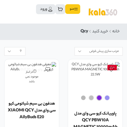
ورود
منو
خانه
خرید کنید
Qcy
حراج
در انبار
موجود نمی
باشد
هدفون بی سیم شیائومی کیو
سی وای مدل XIAOMI QCY
پاوربانک کیو سی وای مدل
AilyBuds E20
QCY PBW10A