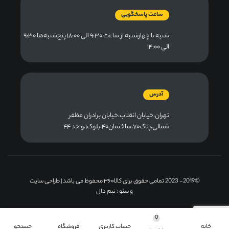
ساعت پاسخگویی
شنبه تا چهارشنبه از ساعت ۹:۳۰ الی ۱۸:۰۰ پنج‌شنبه‌ها ۹:۳۰
الی ۱۴:۰۰
آدرس
تهران،خیابان انقلاب،خیابان برادران مظفر
شمالی،پلاک۷۰،ساختمان۴۰،بلوک۱،واحد ۴۴
©2019- 2023 تمامی حقوق برای کالا۳۶۰ محفوظ می باشد |
طراحی سایت
و سئو
: تیم دال
0
خانه
حساب کاربری
فروشگاه
جستجو