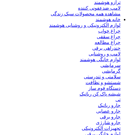
ترازو هوشمند
لامپ ضدعفونی کننده
مشاهده همه محصولات سبک زندگی
خانه هوشمند
لوازم الکترونیکی و روشنایی هوشمند
چراغ خواب
چراغ سقفی
چراغ مطالعه
چندراهی برقی
لامپ و روشنایی
لوازم خانگی هوشمند
سرمایشی
گرمایشی
سلامتی و تندرستی
شستشو و نظافت
دستگاه فوم ساز
شیشه پاک کن رباتیک
تی
جارو رباتیک
جارو عصایی
جارو برقی
جارو شارژی
تجهیزات الکترونیکی
لوازم خانگی برقی