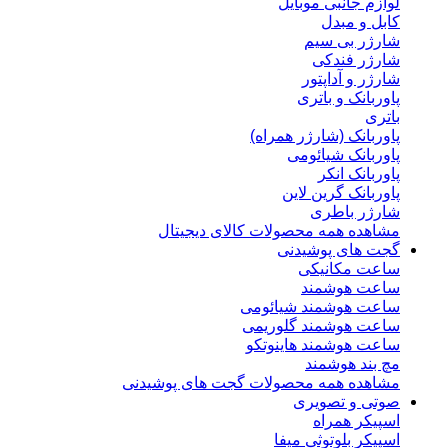
لوازم جانبی موبایل
کابل و مبدل
شارژر بی سیم
شارژر فندکی
شارژر و آداپتور
پاوربانک و باتری
باتری
پاوربانک (شارژر همراه)
پاوربانک شیائومی
پاوربانک انکر
پاوربانک گرین لاین
شارژر باطری
مشاهده همه محصولات کالای دیجیتال
گجت های پوشیدنی
ساعت مکانیکی
ساعت هوشمند
ساعت هوشمند شیائومی
ساعت هوشمند گلوریمی
ساعت هوشمند هاینوتکو
مچ بند هوشمند
مشاهده همه محصولات گجت های پوشیدنی
صوتی و تصویری
اسپیکر همراه
اسپیکر بلوتوثی میفا