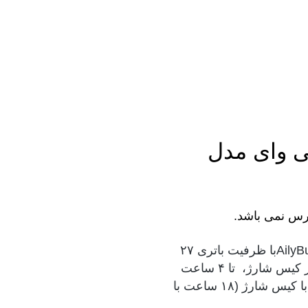
ی وای مدل
رس نمی باشد.
در هدفون بی سیم شیائومی کیو سی وای مدل AilyBuds E20با ظرفیت باتری ۲۷
میلی‌آمپر ساعت در هر ایرباد و ۳۸۰ میلی‌آمپر ساعت در کیس شارژ، تا ۴ ساعت
پخش موسیقی (۳ ساعت با ANC روشن) و تا ۲۴ ساعت با کیس شارژ (۱۸ ساعت با