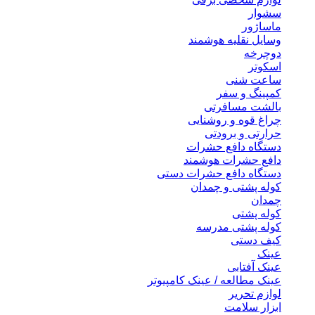
سشوار
ماساژور
وسایل نقلیه هوشمند
دوچرخه
اسکوتر
ساعت شنی
کمپینگ و سفر
بالشت مسافرتی
چراغ قوه و روشنایی
حرارتی و برودتی
دستگاه دافع حشرات
دافع حشرات هوشمند
دستگاه دافع حشرات دستی
کوله پشتی و چمدان
چمدان
کوله پشتی
کوله پشتی مدرسه
کیف دستی
عینک
عینک آفتابی
عینک مطالعه / عینک کامپیوتر
لوازم تحریر
ابزار سلامت