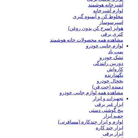
آشپزخانه هوشمند
لوازم آشپزخانه
مخلوط کن و آبمیوه گیری
اسپرسوساز
هواپز (سرخ کن بدون روغن)
کتری برقی
مشاهده همه محصولات خانه هوشمند
لوازم جانبی خودرو
پمپ باد
تشک خودرو
دوربین رانندگی
کارواش
نگهدارنده
یخچال خودرو
دمنده (جت فن)
مشاهده همه لوازم جانبی خودرو
تجهیزات و ابزار
ابزار غیر برقی
پیچ گوشتی دستی
جعبه ابزار
لوازم و ابزار چندکاره (مسافرتی)
ابزار چند کاره
ابزار برقی