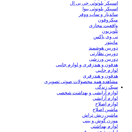
اسپیکر بلوتوثی جی بی ال
اسپیکر بلوتوثی بیوا
ساندبار و ساب ووفر
میکروفون
واقعیت مجازی
تلویزیون
تی وی باکس
مانیتور
دوربین هوشمند
دوربین نظارتی
دوربین ورزشی
هدفون و هندزفری و لوازم جانبی
لوازم جانبی
هدفون و هندزفری
مشاهده همه محصولات صوتی تصویری
سبک زندگی
لوازم آرایشی و بهداشت شخصی
لوازم آرایشی
لوازم اصلاح
ماشین اصلاح
ماشین ریش تراش
موزن گوش و بینی
لوازم بهداشتی
لوازم شخصی برقی