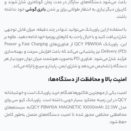
باعث می‌شود دستگاه‌های سازگار در مدت زمان کوتاه‌تری شارژ شوند و
کاربران دیگر نیازی به انتظار طولانی برای پر شدن
باتری گوشی
خود نداشته
باشند.
با استفاده از این پاوربانک می‌توانید تنها در چند دقیقه، میزان قابل توجهی
شارژ دریافت کنید و با خیال راحت به کارهای روزمره خود ادامه دهید. علاوه بر
این، پاوربانک QCY PBW10A از فناوری‌های Fast Charging و Power
Delivery (PD) نیز پشتیبانی می‌کند که باعث افزایش سرعت و بهینه‌سازی
فرآیند شارژ می‌شود. فناوری PD به‌صورت هوشمند میزان توان موردنیاز هر
دستگاه را تشخیص می‌دهد و شارژی ایمن، پایدار و سریع را ارائه می‌کند.
امنیت بالا و محافظت از دستگاه‌ها
:
امنیت یکی از مهم‌ترین فاکتورها هنگام خرید پاوربانک است و خوشبختانه
QCY در این زمینه عملکرد بسیار خوبی داشته است. پاوربانک کیو سی وای
مدل QCY PBW10A MAGNETIC 10000mAh 22.5Wبه سیستم‌های
محافظتی مختلفی مجهز شده تا امنیت دستگاه‌های متصل به‌طور کامل
حفظ شود.