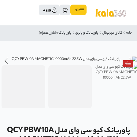
ورود
منو
خانه
کالای دیجیتال
پاوربانک و باتری
پاور بانک (شارژر همراه)
ویژه
پاوربانک کیو سی وای مدل QCY PBW10A