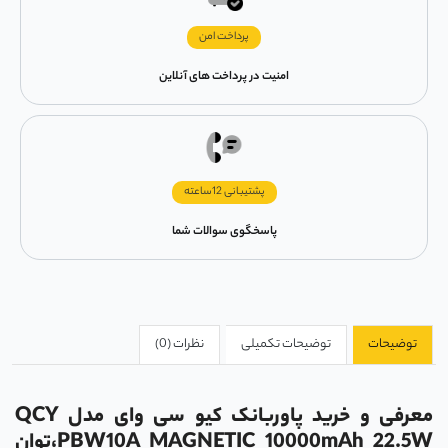
پرداخت امن
امنیت در پرداخت های آنلاین
پشتیبانی 12ساعته
پاسخگوی سوالات شما
توضیحات
توضیحات تکمیلی
نظرات (0)
معرفی و خرید
پاوربانک کیو سی وای مدل
QCY
PBW10A MAGNETIC 10000mAh 22.5W،توان