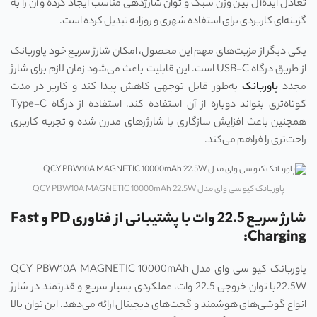
تعادل ایده‌آل بین وزن سبک و توان شارژدهی مناسب ایجاد کرده و آن را به
گزینه‌ای کاربردی برای استفاده شهری و روزانه تبدیل کرده است.
یکی دیگر از مزیت‌های مهم این محصول، امکان شارژ سریع خود پاوربانک
از طریق درگاه USB-C است. این قابلیت باعث می‌شود زمان لازم برای شارژ
مجدد
پاوربانک
به‌طور قابل توجهی کاهش پیدا کند و کاربر در مدت
کوتاه‌تری بتواند دوباره از آن استفاده کند. استفاده از درگاه Type-C
همچنین باعث افزایش سازگاری با شارژرهای مدرن شده و تجربه کاربری
راحت‌تری را فراهم می‌کند.
پاوربانک کیو سی وای مدل QCY PBW10A MAGNETIC 10000mAh 22.5W
شارژ سریع 22.5 وات با پشتیبانی از فناوری
PD
و
Fast
:
Charging
پاوربانک کیو سی وای مدل QCY PBW10A MAGNETIC 10000mAh
22.5Wبا توان خروجی 22.5 وات، عملکردی بسیار سریع و قدرتمند در شارژ
انواع گوشی‌های هوشمند و گجت‌های دیجیتال ارائه می‌دهد. این توان بالا