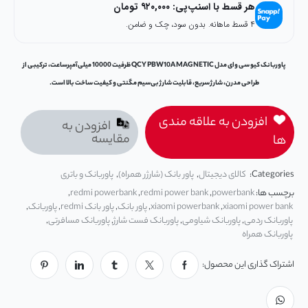
هر قسط با اسنپ‌پی:
۹۲۰,۰۰۰
تومان
۴ قسط ماهانه. بدون سود، چک و ضامن.
پاوربانک کیو سی وای مدل QCY PBW10A MAGNETIC ظرفیت 10000 میلی‌آمپرساعت، ترکیبی از
طراحی مدرن، شارژ سریع، قابلیت شارژ بی‌سیم مگنتی و کیفیت ساخت بالا است.
افزودن به علاقه مندی
افزودن به
مقایسه
ها
Categories:
کالای دیجیتال
,
پاور بانک (شارژر همراه)
,
پاوربانک و باتری
برچسب ها:
powerbank
,
redmi power bank
,
redmi powerbank
,
xiaomi power bank
,
xiaomi powerbank
,
پاور بانک
,
پاور بانک redmi
,
پاوربانک
,
پاوربانک ردمی
,
پاوربانک شیاومی
,
پاوربانک فست شارژ
,
پاوربانک مسافرتی
,
پاوربانک همراه
اشتراک گذاری این محصول: