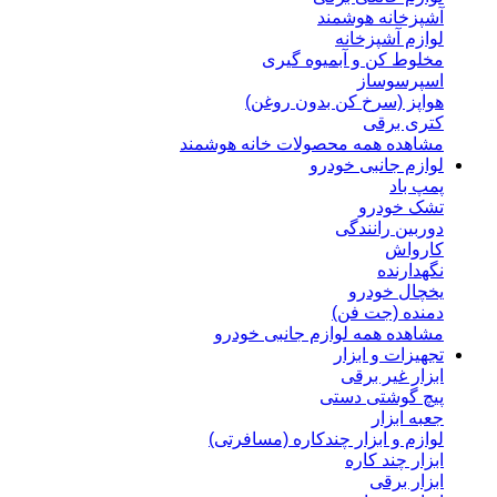
آشپزخانه هوشمند
لوازم آشپزخانه
مخلوط کن و آبمیوه گیری
اسپرسوساز
هواپز (سرخ کن بدون روغن)
کتری برقی
مشاهده همه محصولات خانه هوشمند
لوازم جانبی خودرو
پمپ باد
تشک خودرو
دوربین رانندگی
کارواش
نگهدارنده
یخچال خودرو
دمنده (جت فن)
مشاهده همه لوازم جانبی خودرو
تجهیزات و ابزار
ابزار غیر برقی
پیچ گوشتی دستی
جعبه ابزار
لوازم و ابزار چندکاره (مسافرتی)
ابزار چند کاره
ابزار برقی