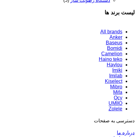
دستگاه رطوبت ساز
(5)
لیست برند ها
All brands
Anker
Baseus
Bomidi
Camelion
Haino teko
Haylou
Imiki
Imilab
Kiselect
Mibro
Mifa
Qcy
UMIIO
Zolele
دسترسی به صفحات
درباره ما