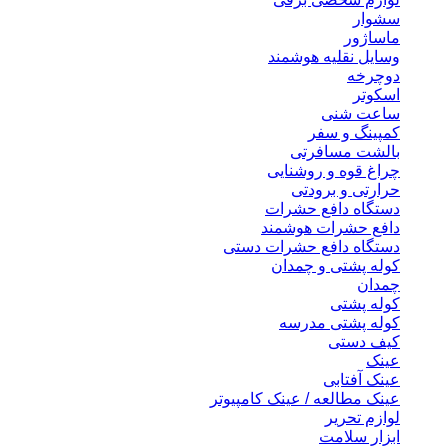
سشوار
ماساژور
وسایل نقلیه هوشمند
دوچرخه
اسکوتر
ساعت شنی
کمپینگ و سفر
بالشت مسافرتی
چراغ قوه و روشنایی
حرارتی و برودتی
دستگاه دافع حشرات
دافع حشرات هوشمند
دستگاه دافع حشرات دستی
کوله پشتی و چمدان
چمدان
کوله پشتی
کوله پشتی مدرسه
کیف دستی
عینک
عینک آفتابی
عینک مطالعه / عینک کامپیوتر
لوازم تحریر
ابزار سلامت