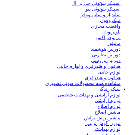
اسپیکر بلوتوثی جی بی ال
اسپیکر بلوتوثی بیوا
ساندبار و ساب ووفر
میکروفون
واقعیت مجازی
تلویزیون
تی وی باکس
مانیتور
دوربین هوشمند
دوربین نظارتی
دوربین ورزشی
هدفون و هندزفری و لوازم جانبی
لوازم جانبی
هدفون و هندزفری
مشاهده همه محصولات صوتی تصویری
سبک زندگی
لوازم آرایشی و بهداشت شخصی
لوازم آرایشی
لوازم اصلاح
ماشین اصلاح
ماشین ریش تراش
موزن گوش و بینی
لوازم بهداشتی
لوازم شخصی برقی