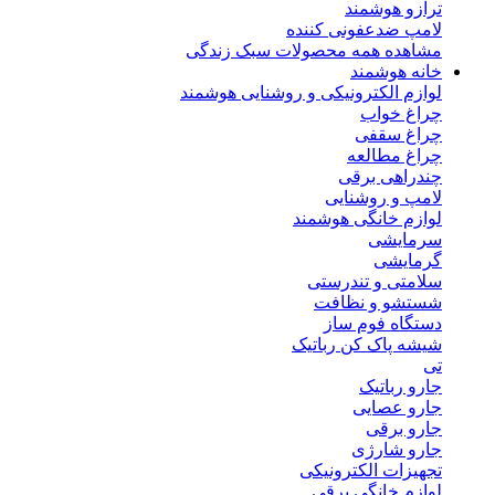
ترازو هوشمند
لامپ ضدعفونی کننده
مشاهده همه محصولات سبک زندگی
خانه هوشمند
لوازم الکترونیکی و روشنایی هوشمند
چراغ خواب
چراغ سقفی
چراغ مطالعه
چندراهی برقی
لامپ و روشنایی
لوازم خانگی هوشمند
سرمایشی
گرمایشی
سلامتی و تندرستی
شستشو و نظافت
دستگاه فوم ساز
شیشه پاک کن رباتیک
تی
جارو رباتیک
جارو عصایی
جارو برقی
جارو شارژی
تجهیزات الکترونیکی
لوازم خانگی برقی