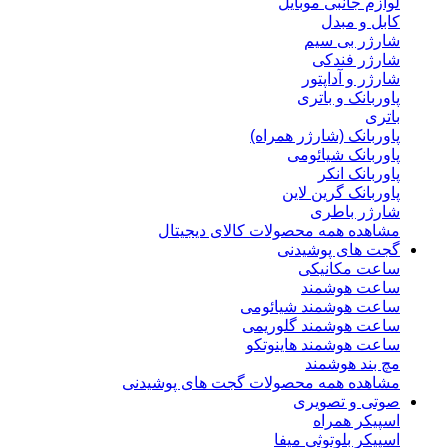
لوازم جانبی موبایل
کابل و مبدل
شارژر بی سیم
شارژر فندکی
شارژر و آداپتور
پاوربانک و باتری
باتری
پاوربانک (شارژر همراه)
پاوربانک شیائومی
پاوربانک انکر
پاوربانک گرین لاین
شارژر باطری
مشاهده همه محصولات کالای دیجیتال
گجت های پوشیدنی
ساعت مکانیکی
ساعت هوشمند
ساعت هوشمند شیائومی
ساعت هوشمند گلوریمی
ساعت هوشمند هاینوتکو
مچ بند هوشمند
مشاهده همه محصولات گجت های پوشیدنی
صوتی و تصویری
اسپیکر همراه
اسپیکر بلوتوثی میفا