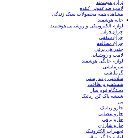
ترازو هوشمند
لامپ ضدعفونی کننده
مشاهده همه محصولات سبک زندگی
خانه هوشمند
لوازم الکترونیکی و روشنایی هوشمند
چراغ خواب
چراغ سقفی
چراغ مطالعه
چندراهی برقی
لامپ و روشنایی
لوازم خانگی هوشمند
سرمایشی
گرمایشی
سلامتی و تندرستی
شستشو و نظافت
دستگاه فوم ساز
شیشه پاک کن رباتیک
تی
جارو رباتیک
جارو عصایی
جارو برقی
جارو شارژی
تجهیزات الکترونیکی
لوازم خانگی برقی