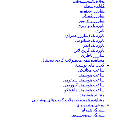
لوازم جانبی موبایل
کابل و مبدل
شارژر بی سیم
شارژر فندکی
شارژر و آداپتور
پاوربانک و باتری
باتری
پاوربانک (شارژر همراه)
پاوربانک شیائومی
پاوربانک انکر
پاوربانک گرین لاین
شارژر باطری
مشاهده همه محصولات کالای دیجیتال
گجت های پوشیدنی
ساعت مکانیکی
ساعت هوشمند
ساعت هوشمند شیائومی
ساعت هوشمند گلوریمی
ساعت هوشمند هاینوتکو
مچ بند هوشمند
مشاهده همه محصولات گجت های پوشیدنی
صوتی و تصویری
اسپیکر همراه
اسپیکر بلوتوثی میفا