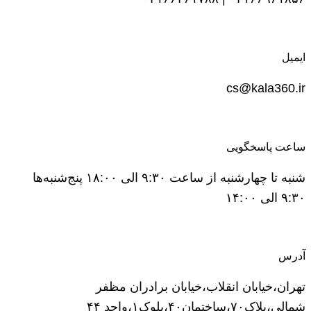
ایمیل
cs@kala360.ir
ساعت پاسخگویی
شنبه تا چهارشنبه از ساعت ۹:۳۰ الی ۱۸:۰۰ پنج‌شنبه‌ها
۹:۳۰ الی ۱۴:۰۰
آدرس
تهران،خیابان انقلاب،خیابان برادران مظفر
شمالی،پلاک۷۰،ساختمان۴۰،بلوک۱،واحد ۴۴