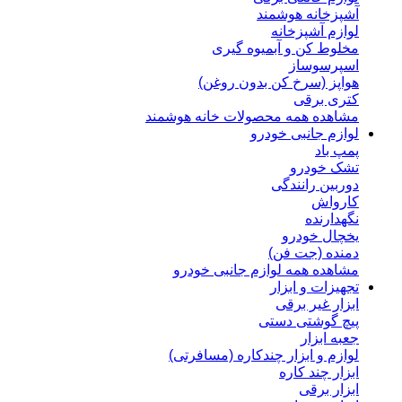
آشپزخانه هوشمند
لوازم آشپزخانه
مخلوط کن و آبمیوه گیری
اسپرسوساز
هواپز (سرخ کن بدون روغن)
کتری برقی
مشاهده همه محصولات خانه هوشمند
لوازم جانبی خودرو
پمپ باد
تشک خودرو
دوربین رانندگی
کارواش
نگهدارنده
یخچال خودرو
دمنده (جت فن)
مشاهده همه لوازم جانبی خودرو
تجهیزات و ابزار
ابزار غیر برقی
پیچ گوشتی دستی
جعبه ابزار
لوازم و ابزار چندکاره (مسافرتی)
ابزار چند کاره
ابزار برقی