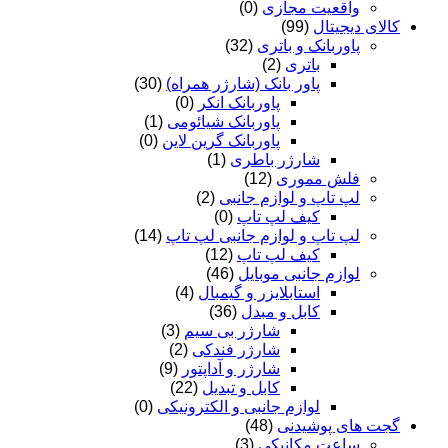
واقعیت مجازی
(0)
کالای دیجیتال
(99)
پاوربانک و باتری
(32)
باتری
(2)
پاور بانک (شارژر همراه)
(30)
پاوربانک انکر
(0)
پاوربانک شیائومی
(1)
پاوربانک گرین لاین
(0)
شارژر باطری
(1)
فلش مموری
(12)
لپ تاپ و لوازم جانبی
(2)
کیف لپ تاپ
(0)
لپ تاپ و لوازم جانبی لپ تاپ
(14)
کیف لپ تاپ
(12)
لوازم جانبی موبایل
(46)
استابلایزر و گیمبال
(4)
کابل و مبدل
(36)
شارژر بی سیم
(3)
شارژر فندکی
(2)
شارژر و آداپتور
(9)
کابل و تبدیل
(22)
لوازم جانبی و الکترونیکی
(0)
گجت های پوشیدنی
(48)
ساعت مکانیکی
(3)