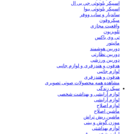
اسپیکر بلوتوثی جی بی ال
اسپیکر بلوتوثی بیوا
ساندبار و ساب ووفر
میکروفون
واقعیت مجازی
تلویزیون
تی وی باکس
مانیتور
دوربین هوشمند
دوربین نظارتی
دوربین ورزشی
هدفون و هندزفری و لوازم جانبی
لوازم جانبی
هدفون و هندزفری
مشاهده همه محصولات صوتی تصویری
سبک زندگی
لوازم آرایشی و بهداشت شخصی
لوازم آرایشی
لوازم اصلاح
ماشین اصلاح
ماشین ریش تراش
موزن گوش و بینی
لوازم بهداشتی
لوازم شخصی برقی