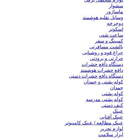
سشوار
ماساژور
وسایل نقلیه هوشمند
دوچرخه
اسکوتر
ساعت شنی
کمپینگ و سفر
بالشت مسافرتی
چراغ قوه و روشنایی
حرارتی و برودتی
دستگاه دافع حشرات
دافع حشرات هوشمند
دستگاه دافع حشرات دستی
کوله پشتی و چمدان
چمدان
کوله پشتی
کوله پشتی مدرسه
کیف دستی
عینک
عینک آفتابی
عینک مطالعه / عینک کامپیوتر
لوازم تحریر
ابزار سلامت