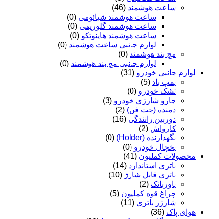
ساعت هوشمند
(46)
ساعت هوشمند شیائومی
(0)
ساعت هوشمند گلوریمی
(0)
ساعت هوشمند هاینوتکو
(0)
لوازم جانبی ساعت هوشمند
(0)
مچ بند هوشمند
(0)
لوازم جانبی مچ بند هوشمند
(0)
لوازم جانبی خودرو
(31)
پمپ باد
(5)
تشک خودرو
(0)
جارو شارژی خودرو
(3)
دمنده (جت فن)
(2)
دوربین رانندگی
(16)
کارواش
(2)
نگهدارنده (Holder)
(0)
یخچال خودرو
(0)
محصولات کملیون
(41)
باتری استاندارد
(14)
باتری قابل شارژ
(10)
پاوربانک
(2)
چراغ قوه کملیون
(5)
شارژر باتری
(11)
هوای پاک
(36)