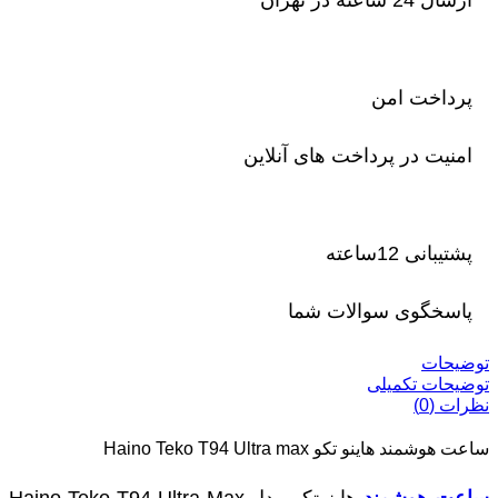
پرداخت امن
امنیت در پرداخت های آنلاین
پشتیبانی 12ساعته
پاسخگوی سوالات شما
توضیحات
توضیحات تکمیلی
نظرات (0)
ساعت هوشمند هاینو تکو Haino Teko T94 Ultra max
ساعت هوشمند
هاینوتکو مدل Haino Teko T94 Ultra Max