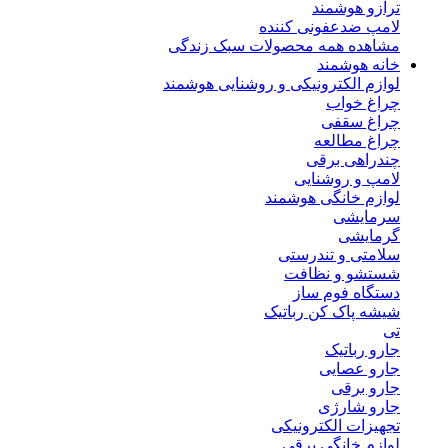
ترازو هوشمند
لامپ ضدعفونی کننده
مشاهده همه محصولات سبک زندگی
خانه هوشمند
لوازم الکترونیکی و روشنایی هوشمند
چراغ خواب
چراغ سقفی
چراغ مطالعه
چندراهی برقی
لامپ و روشنایی
لوازم خانگی هوشمند
سرمایشی
گرمایشی
سلامتی و تندرستی
شستشو و نظافت
دستگاه فوم ساز
شیشه پاک کن رباتیک
تی
جارو رباتیک
جارو عصایی
جارو برقی
جارو شارژی
تجهیزات الکترونیکی
لوازم خانگی برقی