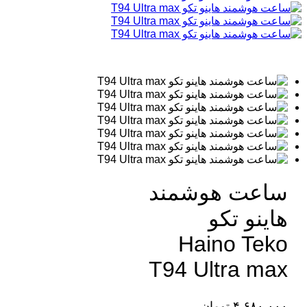
ساعت هوشمند
هاینو تکو
Haino Teko
T94 Ultra max
۴,۶۸۰,۰۰۰
تومان