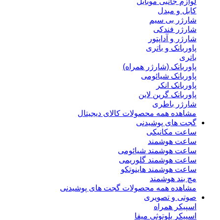
لوازم جانبی موبایل
کابل و مبدل
شارژر بی سیم
شارژر فندکی
شارژر و آداپتور
پاوربانک و باتری
باتری
پاوربانک (شارژر همراه)
پاوربانک شیائومی
پاوربانک انکر
پاوربانک گرین لاین
شارژر باطری
مشاهده همه محصولات کالای دیجیتال
گجت های پوشیدنی
ساعت مکانیکی
ساعت هوشمند
ساعت هوشمند شیائومی
ساعت هوشمند گلوریمی
ساعت هوشمند هاینوتکو
مچ بند هوشمند
مشاهده همه محصولات گجت های پوشیدنی
صوتی و تصویری
اسپیکر همراه
اسپیکر بلوتوثی میفا