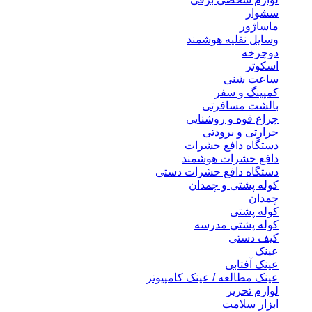
سشوار
ماساژور
وسایل نقلیه هوشمند
دوچرخه
اسکوتر
ساعت شنی
کمپینگ و سفر
بالشت مسافرتی
چراغ قوه و روشنایی
حرارتی و برودتی
دستگاه دافع حشرات
دافع حشرات هوشمند
دستگاه دافع حشرات دستی
کوله پشتی و چمدان
چمدان
کوله پشتی
کوله پشتی مدرسه
کیف دستی
عینک
عینک آفتابی
عینک مطالعه / عینک کامپیوتر
لوازم تحریر
ابزار سلامت