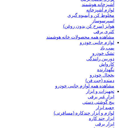
آشپزخانه هوشمند
لوازم آشپزخانه
مخلوط کن و آبمیوه گیری
اسپرسوساز
هواپز (سرخ کن بدون روغن)
کتری برقی
مشاهده همه محصولات خانه هوشمند
لوازم جانبی خودرو
پمپ باد
تشک خودرو
دوربین رانندگی
کارواش
نگهدارنده
یخچال خودرو
دمنده (جت فن)
مشاهده همه لوازم جانبی خودرو
تجهیزات و ابزار
ابزار غیر برقی
پیچ گوشتی دستی
جعبه ابزار
لوازم و ابزار چندکاره (مسافرتی)
ابزار چند کاره
ابزار برقی