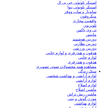
اسپیکر بلوتوثی جی بی ال
اسپیکر بلوتوثی بیوا
ساندبار و ساب ووفر
میکروفون
واقعیت مجازی
تلویزیون
تی وی باکس
مانیتور
دوربین هوشمند
دوربین نظارتی
دوربین ورزشی
هدفون و هندزفری و لوازم جانبی
لوازم جانبی
هدفون و هندزفری
مشاهده همه محصولات صوتی تصویری
سبک زندگی
لوازم آرایشی و بهداشت شخصی
لوازم آرایشی
لوازم اصلاح
ماشین اصلاح
ماشین ریش تراش
موزن گوش و بینی
لوازم بهداشتی
لوازم شخصی برقی