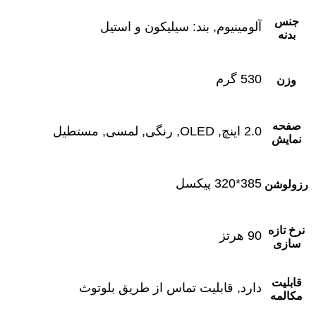
جنس
آلومینیوم, بند: سیلیکون و استیل
بدنه
530 گرم
وزن
صفحه
2.0 اینچ, OLED, رنگی, لمسی, مستطیل
نمایش
385*320 پیکسل
رزولوشن
نرخ تازه
90 هرتز
سازی
قابلیت
دارد, قابلیت تماس از طریق بلوتوث
مکالمه