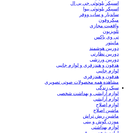
اسپیکر بلوتوثی جی بی ال
اسپیکر بلوتوثی بیوا
ساندبار و ساب ووفر
میکروفون
واقعیت مجازی
تلویزیون
تی وی باکس
مانیتور
دوربین هوشمند
دوربین نظارتی
دوربین ورزشی
هدفون و هندزفری و لوازم جانبی
لوازم جانبی
هدفون و هندزفری
مشاهده همه محصولات صوتی تصویری
سبک زندگی
لوازم آرایشی و بهداشت شخصی
لوازم آرایشی
لوازم اصلاح
ماشین اصلاح
ماشین ریش تراش
موزن گوش و بینی
لوازم بهداشتی
لوازم شخصی برقی