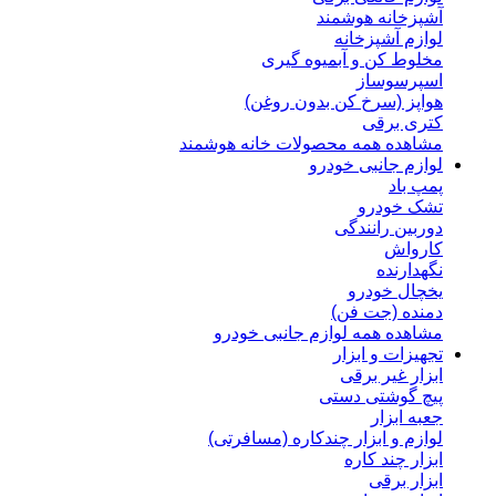
آشپزخانه هوشمند
لوازم آشپزخانه
مخلوط کن و آبمیوه گیری
اسپرسوساز
هواپز (سرخ کن بدون روغن)
کتری برقی
مشاهده همه محصولات خانه هوشمند
لوازم جانبی خودرو
پمپ باد
تشک خودرو
دوربین رانندگی
کارواش
نگهدارنده
یخچال خودرو
دمنده (جت فن)
مشاهده همه لوازم جانبی خودرو
تجهیزات و ابزار
ابزار غیر برقی
پیچ گوشتی دستی
جعبه ابزار
لوازم و ابزار چندکاره (مسافرتی)
ابزار چند کاره
ابزار برقی