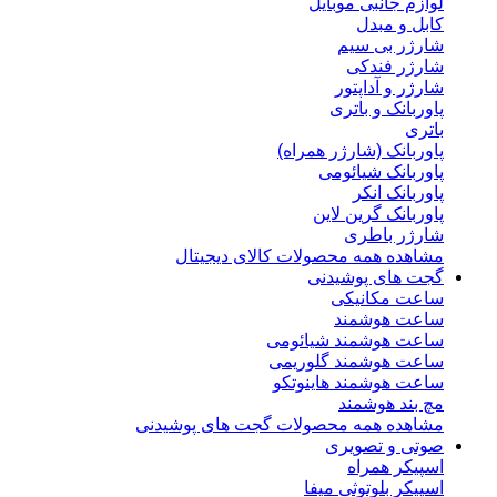
لوازم جانبی موبایل
کابل و مبدل
شارژر بی سیم
شارژر فندکی
شارژر و آداپتور
پاوربانک و باتری
باتری
پاوربانک (شارژر همراه)
پاوربانک شیائومی
پاوربانک انکر
پاوربانک گرین لاین
شارژر باطری
مشاهده همه محصولات کالای دیجیتال
گجت های پوشیدنی
ساعت مکانیکی
ساعت هوشمند
ساعت هوشمند شیائومی
ساعت هوشمند گلوریمی
ساعت هوشمند هاینوتکو
مچ بند هوشمند
مشاهده همه محصولات گجت های پوشیدنی
صوتی و تصویری
اسپیکر همراه
اسپیکر بلوتوثی میفا