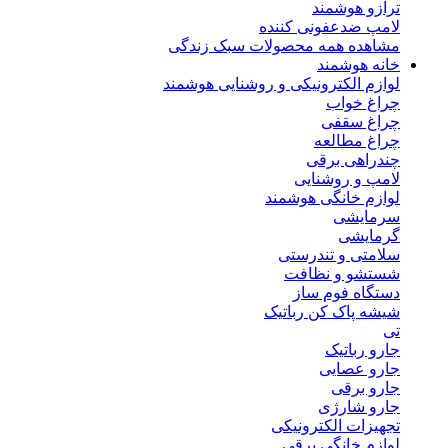
ترازو هوشمند
لامپ ضدعفونی کننده
مشاهده همه محصولات سبک زندگی
خانه هوشمند
لوازم الکترونیکی و روشنایی هوشمند
چراغ خواب
چراغ سقفی
چراغ مطالعه
چندراهی برقی
لامپ و روشنایی
لوازم خانگی هوشمند
سرمایشی
گرمایشی
سلامتی و تندرستی
شستشو و نظافت
دستگاه فوم ساز
شیشه پاک کن رباتیک
تی
جارو رباتیک
جارو عصایی
جارو برقی
جارو شارژی
تجهیزات الکترونیکی
لوازم خانگی برقی