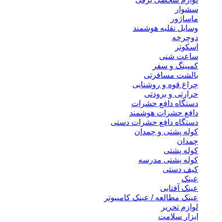
سشوار
ماساژور
وسایل نقلیه هوشمند
دوچرخه
اسکوتر
ساعت شنی
کمپینگ و سفر
بالشت مسافرتی
چراغ قوه و روشنایی
حرارتی و برودتی
دستگاه دافع حشرات
دافع حشرات هوشمند
دستگاه دافع حشرات دستی
کوله پشتی و چمدان
چمدان
کوله پشتی
کوله پشتی مدرسه
کیف دستی
عینک
عینک آفتابی
عینک مطالعه / عینک کامپیوتر
لوازم تحریر
ابزار سلامت