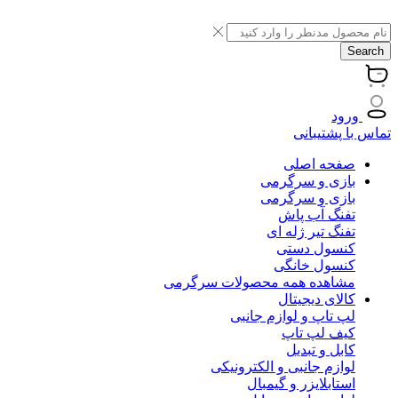
Search
ورود
تماس با پشتیبانی
صفحه اصلی
بازی و سرگرمی
بازی و سرگرمی
تفنگ آب پاش
تفنگ تیر ژله ای
کنسول دستی
کنسول خانگی
مشاهده همه محصولات سرگرمی
کالای دیجیتال
لپ تاپ و لوازم جانبی
کیف لپ تاپ
کابل و تبدیل
لوازم جانبی و الکترونیکی
استابلایزر و گیمبال