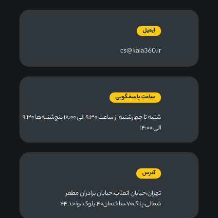
ایمیل
cs@kala360.ir
ساعت پاسخگویی
شنبه تا چهارشنبه از ساعت ۹:۳۰ الی ۱۸:۰۰ پنج‌شنبه‌ها ۹:۳۰
الی ۱۴:۰۰
آدرس
تهران،خیابان انقلاب،خیابان برادران مظفر
شمالی،پلاک۷۰،ساختمان۴۰،بلوک۱،واحد ۴۴