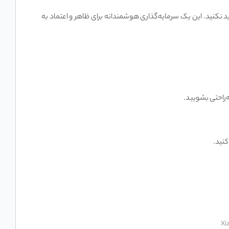
نبال یک ماشین اصلاح همه‌کاره، باکیفیت و خوش‌قیمت هستید، لحظه‌ای در خرید Xiaomi Grooming Kit Pro XMGHT2KITLF تردید نکنید. این یک سرمایه‌گذاری هوشمندانه برای ظاهر و اعتماد به
کنید.