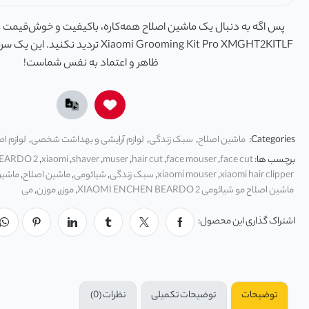
پس اگه به دنبال یک ماشین اصلاح همه‌کاره، باکیفیت و خوش‌قیمت ه
Xiaomi Grooming Kit Pro XMGHT2KITLF تردی
ظاهر و اعتماد به نفس شماست!
Categories:
ماشین اصلاح
,
سبک زندگی
,
لوازم آرایشی و بهداشت شخصی
,
لوازم اص
برچسب ها:
face cut
,
face mouser
,
hair cut
,
muser
,
shaver
,
xiaomi
,
EARDO 2
xiaomi hair clipper
,
xiaomi mouser
,
سبک زندگی
,
شیائومی
,
ماشین اصلاح
,
ماشین
ماشین اصلاح مو شیائومی XIAOMI ENCHEN BEARDO 2
,
موزر
,
موزن
,
می
اشتراک گذاری این محصول:
توضیحات
توضیحات تکمیلی
نظرات (0)