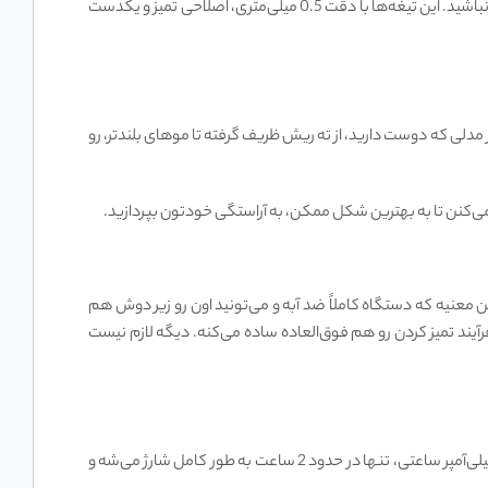
می‌کنید، تیغه‌ها به طور خودکار خودشون رو تیز می‌کنن تا همیشه بهترین عملکرد رو داشته باشن. دیگه نگران کند شدن تیغه‌ها و کشیدگی موها نباشید. این تیغه‌ها با دقت 0.5 میلی‌متری، اصلاحی تمیز و یکدست
ر این دستگاه، دست شما کاملاً بازه تا هر مدلی که دوست دارید، از ته ریش ظریف گرفته تا موهای بلندتر، رو
ی، این نگرانی رو کنار بذارید! این استاندارد به این معنیه که دستگاه کاملاً ضد آبه و می‌تونید اون رو زیر دوش هم
 فرآیند تمیز کردن رو هم فوق‌العاده ساده می‌کنه. دیگه لازم نیست
یکی از دغدغه‌های اصلی در مورد دستگاه‌های شارژی، مدت زمان شارژ و میزان نگهداری شارژه. این کیت اصلاح شیائومی با باتری لیتیوم-یون 800 میلی‌آمپر ساعتی، تنها در حدود 2 ساعت به طور کامل شارژ می‌شه و