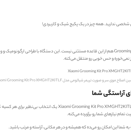
تگی شخصی ندارید. همه چیز در یک پکیج شیک و کاربردی!
شیائومی همیشه به طراحی محصولاتش اهمیت می‌ده و Grooming Kit Pro هم از این قاعده مستثنی نیست. این
 نمی‌خوره و حس خوبی رو منتقل می‌کنه.
اصلاح موی سر و صورت تریمر شیائومی مدل Xiaomi Grooming Kit Pro XMGHT2KITLF
ی آراستگی شما
در نهایت، ماشین اصلاح موی سر و صورت تریمر شیائومی مدل GHT2KITLF
ت تمام نیازهای شما رو برآورده می‌کنه.
ه شما این امکان رو می‌ده که همیشه و در هر مکانی، آراسته و مرتب باشید.