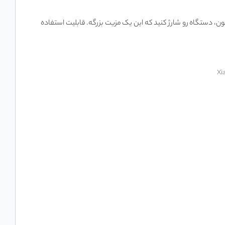
تازه، با درگاه شارژ Type-C، می‌تونید با همون شارژر گوشی یا تبلتتون، دستگاه رو شارژ کنید که این یک مزیت بزرگه. قابلیت استفاده