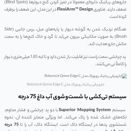
جاروهای رباتیک دایره‌ای معمولاً در تمیز کردن کنج دیوارها (Blind Spots)
ضعف دارند. فناوری
FlexiArm™ Design
در این مدل، این ضعف را برطرف
کرده است.
هنگام نزدیک شدن به گوشه دیوار یا پایه‌های مبل، برس جانبی (Side
Brush) به صورت مکانیکی بیرون می‌آید تا گرد و خاک کنج‌ها را به سمت
مکش جارو هدایت کند.
پد چرخشی سمت راست نیز قابلیت باز شدن دارد و تا لبه 1.85 میلی‌متری دیوار
را کاملاً تی می‌کشد.
جاروبرقی رباتیک روبوراک مدل Roborock Qrevo Edge C
سیستم تی‌کشی با شست‌وشوی آب داغ 75 درجه
سیستم
Superior Mopping System
با دو پد چرخشی و فشار مداوم،
لکه‌های خشک شده را پاک می‌کند. اما ویژگی متمایز کننده آن، نحوه
شستشوی پدها در ایستگاه داک است. ایستگاه داک، آب را تا
75
درجه