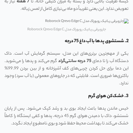
کیسه ظرفیت بالایی دارد و بسته به میزان کثیفی خانه، تا
7
هفته
نیاز به
تعویض ندارد. این یعنی تقریباً دو ماه بی‌نیازی کامل از لمس زباله.
جاروبرقی رباتیک روبوراک مدل Roborock Qrevo Edge C
2. شستشوی پدها با آب داغ 75 درجه
یکی از مهم‌ترین برتری‌های این مدل، سیستم گرمایش آب است. داک
دستگاه آب را تا دمای
75
درجه سانتی‌گراد
گرم می‌کند و پدها را می‌شوید.
این دما برای حل کردن چربی‌های کف آشپزخانه و از بین بردن 99.99%
باکتری‌ها ضروری است. قابلیتی که در جاروهای معمولی (با آب سرد) وجود
ندارد.
3. خشک‌کن هوای گرم
خیس ماندن پدها باعث ایجاد بوی بد و رشد کپک می‌شود. پس از پایان
شستشو، داک با دمیدن هوای گرم 45 درجه، پدها و کفی ایستگاه را کاملاً
خشک می‌کند تا بهداشت محیط حفظ شود و بوی نامطبوع ایجاد نگردد.