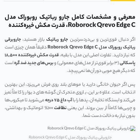
معرفی و مشخصات کامل جارو رباتیک روبوراک مدل
Roborock Qrevo Edge C،
قدرت مکش خیره‌کننده
اگر دنبال قوی‌ترین و بی‌دردسرترین
جارو رباتیک
بازار هستید،
جاروبرقی
رباتیک روبوراک مدل
Roborock Qrevo Edge C
دقیقاً همان چیزی است
که نیاز دارید. تفاوت اصلی این مدل با بقیه،
قدرت مکش خیره‌کننده
۱۸,۵۰۰
پاسکالی
(۳ برابر قوی‌تر از مدل‌های معمولی) و
برس‌های جدید ضد گره
است
که دیگر هیچ مویی دور آن‌ها نمی‌پیچد.
پس اگر حیوان خانگی دارید یا موهای بلند روی فرش می‌ریزد، این بهترین
انتخاب است. علاوه بر این، بازوی متحرک آن گوشه‌های دیوار را کاملاً تمیز
می‌کند و ایستگاه تخلیه آن، پدها را با
آب داغ
۷۵
درجه
می‌شوید تا میکروب‌ها
و چربی‌ها کاملاً از بین بروند. این یعنی
نظافت
۱۰۰٪ اتوماتیک و بهداشتی،
بدون نیاز به دخالت دست شما.
جاروبرقی رباتیک روبوراک مدل Roborock Qrevo Edge C