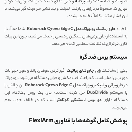
حبوبات ریخته شده در
آشپزخانه
و حتی غذای خشک حیوانات برمی‌آید.گرد و
غباری که معمولاً در درزهای پارکت، لمینت و بندکشی سرامیک گیر می‌کند، با
این فشار مکش کاملاً تخلیه می‌شود.
با خرید
جارو رباتیک روبوراک مدل
Roborock Qrevo Edge C
، شما عملاً نیاز
به استفاده از جاروبرقی‌های سنگین و دستی را حذف می‌کنید، چون این ربات
کاری فراتر از یک نظافت سطحی انجام می‌دهد.
سیستم برس ضد گره
یکی از مشکلات رایج
جاروهای رباتیک
، گیر کردن موهای بلند و موی حیوانات
دور برس اصلی است که باعث افت مکش و خرابی دستگاه می‌شود. روبوراک
در
جاروبرقی رباتیک روبوراک مدل
Roborock Qrevo Edge C
این چالش را
با سیستم
DuoDivide
حل کرده است.به جای یک برس یک‌تکه، این
دستگاه دارای
دو برس لاستیکی کوتاه‌تر
است که در خلاف جهت هم
می‌چرخند.
پوشش کامل گوشه‌ها با فناوری FlexiArm