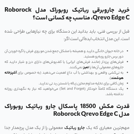
خرید جاروبرقی رباتیک روبوراک مدل Roborock
Qrevo Edge C، مناسب چه کسانی است؟
قبل از بررسی فنی، باید بدانید این دستگاه برای چه نیازهایی طراحی شده
است. این مدل انتخاب ایده‌آلی است اگر:
در خانه حیوان خانگی دارید و همیشه با مشکل جمع شدن مو روی فرش یا گره خوردن آن
دور برس جارو روبه‌رو هستید.
فرش‌های پرزدار (مانند فرش‌های ایرانی) یا کف‌پوش‌های دارای درز و شیار دارید که
جاروهای معمولی آن‌ها را
تمیز
نمی‌کنند.
به تی‌کشی واقعی و بهداشتی با آب داغ اهمیت می‌دهید (به خصوص برای
آشپزخانه
هوشمند
).
زمان کافی برای تخلیه مداوم مخزن زباله یا شستن پد تی ندارید.
یک دستگاه کاملاً خودکار (Set and Forget) می‌خواهید که نیاز به نگهداری روزانه
نداشته باشد.
قدرت مکش 18500 پاسکال جارو رباتیک روبوراک
مدل Roborock Qrevo Edge C
مهم‌ترین معیاری که یک
جارو رباتیک
معمولی را از یک مدل پرچمدار جدا