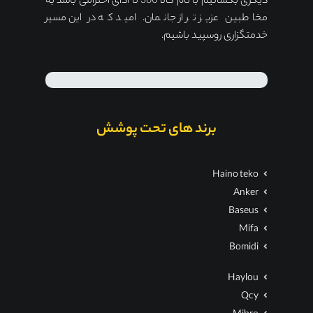
دیگری بگشائیم با نام کالا 360 تا ادای احترامی باشد به
مخاطبین عزیز تر از جانمان. امید که در این مسیر
خدمتگزاری روسپید باشیم.
برند های تحت پوشش
Haino teko
Anker
Baseus
Mifa
Bomidi
Haylou
Qcy