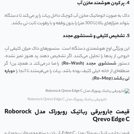
4. پر کردن هوشمند مخزن آب
داک به صورت اتوماتیک مخزن آب کوچک داخل ربات را پر می‌کند تا دستگاه
بتواند متراژهای بالا (تا 300 متر) را بدون وقفه و با رطوبت ثابت تی بکشد.
5. تشخیص کثیفی و شستشوی مجدد
این ویژگی اوج هوشمندی دستگاه است. سنسورهای داک میزان کثیفی آبِ
خروجی از پدها را تحلیل می‌کنند. اگر تشخیص دهند پد هنوز تمیز نشده،
دستور
شستشوی مجدد
(Re-Wash)
را صادر می‌کنند. همچنین اگر
منطقه‌ای از خانه خیلی کثیف بوده باشد، ربات را می‌فرستند تا آنجا را
دوباره
تی بکشد
(Re-Mop)
.
جاروبرقی رباتیک روبوراک مدل Roborock Qrevo Edge C
قیمت جاروبرقی رباتیک روبوراک مدل Roborock
Qrevo Edge C
قیمت جارو رباتیک روبوراک مدل Edge C، آن را در دسته محصولات پرچمدار و