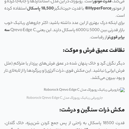
می‌کند،
قدرت موتور
است. روبوراک در این مدل، استانداردها را جابه‌جا کرده و
از موتور
HyperForce®
با قدرت حیرت‌انگیز
18,500
پاسکال
استفاده کرده
است.
برای اینکه درک بهتری از این عدد داشته باشید: اکثر جاروهای رباتیک خوب
بازار قدرتی بین 5000 تا 6000 پاسکال دارند. این یعنی Qrevo Edge C
سه
برابر قوی‌تر
از رقباست.
نظافت عمیق فرش و موکت:
دیگر نگران گرد و خاک پنهان شده در عمق فرش‌های پرزدار یا متراکم (مثل
فرش ایرانی) نباشید. این مکش قوی، ذرات آلرژی‌زا و ریزگردها را از لابه‌لای تار
و پود بیرون می‌کشد.
جاروبرقی رباتیک روبوراک مدل Roborock Qrevo Edge C
مکش ذرات سنگین و درشت:
قدرت 18500 پاسکال به راحتی از پس جمع کردن شن‌ریزه، خاک گلدان،