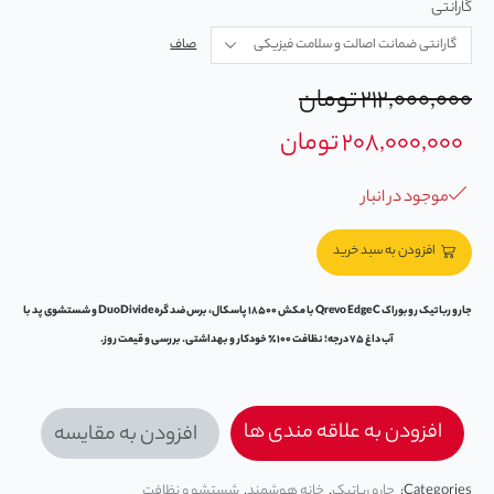
گارانتی
صاف
۲۱۲,۰۰۰,۰۰۰
تومان
۲۰۸,۰۰۰,۰۰۰
تومان
موجود در انبار
افزودن به سبد خرید
جارو رباتیک روبوراک Qrevo Edge C با مکش ۱۸۵۰۰ پاسکال، برس ضد گره DuoDivide و شستشوی پد با
آب داغ ۷۵ درجه؛ نظافت ۱۰۰٪ خودکار و بهداشتی. بررسی و قیمت روز.
افزودن به علاقه مندی ها
افزودن به مقایسه
Categories:
جارو رباتیک
,
خانه هوشمند
,
شستشو و نظافت