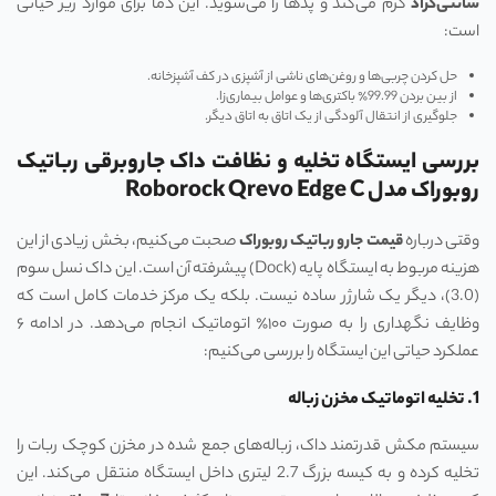
سانتی‌گراد
گرم می‌کند و پدها را می‌شوید. این دما برای موارد زیر حیاتی
است:
حل کردن چربی‌ها و روغن‌های ناشی از آشپزی در کف آشپزخانه.
از بین بردن 99.99٪ باکتری‌ها و عوامل بیماری‌زا.
جلوگیری از انتقال آلودگی از یک اتاق به اتاق دیگر.
بررسی ایستگاه تخلیه و نظافت داک جاروبرقی رباتیک
روبوراک مدل Roborock Qrevo Edge C
وقتی درباره
قیمت جارو رباتیک روبوراک
صحبت می‌کنیم، بخش زیادی از این
هزینه مربوط به ایستگاه پایه (Dock) پیشرفته آن است. این داک نسل سوم
(3.0)، دیگر یک شارژر ساده نیست. بلکه یک مرکز خدمات کامل است که
وظایف نگهداری را به صورت ۱۰۰٪ اتوماتیک انجام می‌دهد. در ادامه ۶
عملکرد حیاتی این ایستگاه را بررسی می‌کنیم:
1. تخلیه اتوماتیک مخزن زباله
سیستم مکش قدرتمند داک، زباله‌های جمع شده در مخزن کوچک ربات را
تخلیه کرده و به کیسه بزرگ 2.7 لیتری داخل ایستگاه منتقل می‌کند. این