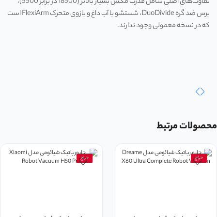
تفاوت‌های اصلی شامل قدرت مکش بسیار بالاتر (18500 در برابر 5500)،
برس ضد گره DuoDivide، شستشو با آب داغ و بازوی متحرک FlexiArm است
که در نسخه معمولی وجود ندارند.
محصولات مرتبط
حراج
حراج